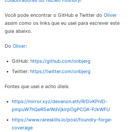
colaboradores do núcleo Foundry
!
Você pode encontrar o GitHub e Twitter do
Oliver
assim como os links que eu usei para escrever este
guia abaixo.
Do
Oliver
:
GitHub:
https://github.com/onbjerg
Twitter:
https://twitter.com/onbjerg
Fontes que usei e acho úteis:
https://mirror.xyz/devanon.eth/RrDvKPnlD-
pmpuW7hQeR5wWdVjklrpOgPCOA-PJkWFU
https://www.rareskills.io/post/foundry-forge-
coverage