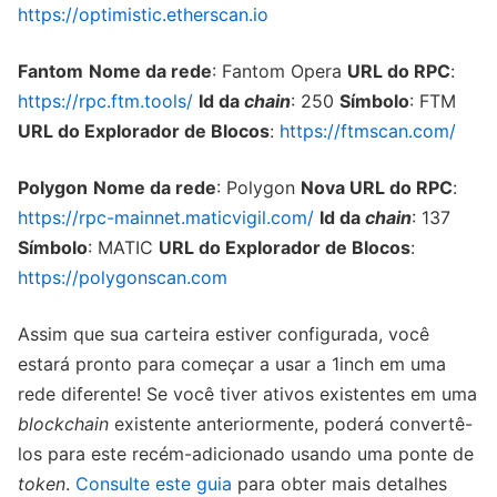
https://optimistic.etherscan.io
Fantom
Nome da rede
: Fantom Opera
URL do RPC
:
https://rpc.ftm.tools/
Id da
chain
: 250
Símbolo
: FTM
URL do Explorador de Blocos
:
https://ftmscan.com/
Polygon
Nome da rede
: Polygon
Nova URL do RPC
:
https://rpc-mainnet.maticvigil.com/
Id da
chain
: 137
Símbolo
: MATIC
URL do Explorador de Blocos
:
https://polygonscan.com
Assim que sua carteira estiver configurada, você
estará pronto para começar a usar a 1inch em uma
rede diferente! Se você tiver ativos existentes em uma
blockchain
existente anteriormente, poderá convertê-
los para este recém-adicionado usando uma ponte de
token
.
Consulte este guia
para obter mais detalhes