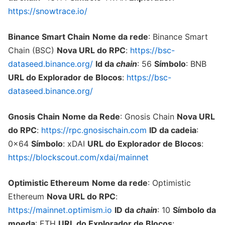
https://snowtrace.io/
Binance Smart Chain
Nome da rede
: Binance Smart
Chain (BSC)
Nova URL do RPC
:
https://bsc-
dataseed.binance.org/
Id da
chain
: 56
Símbolo
: BNB
URL do Explorador de Blocos
:
https://bsc-
dataseed.binance.org/
Gnosis Chain
Nome da Rede
: Gnosis Chain
Nova URL
do RPC
:
https://rpc.gnosischain.com
ID da cadeia
:
0x64
Símbolo
: xDAI
URL do Explorador de Blocos
:
https://blockscout.com/xdai/mainnet
Optimistic Ethereum
Nome da rede
: Optimistic
Ethereum
Nova URL do RPC
:
https://mainnet.optimism.io
ID da
chain
: 10
Símbolo da
moeda
: ETH
URL do Explorador de Blocos
: