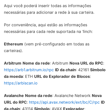
Aqui você poderá inserir todas as informações
necessárias para adicionar a rede à sua carteira.
Por conveniência, aqui estão as informações
necessárias para cada rede suportada na 1inch:
Ethereum
(vem pré-configurado em todas as
carteiras).
Arbitrum
Nome da rede
: Arbitrum
Nova URL do RPC
:
https://arb1.arbitrum.io/rpc
ID da
chain
: 42161
Símbolo
da moeda
: ETH
URL do Explorador de Blocos
:
https://arbiscan.io
Avalanche
Nome da rede
: Avalanche Network
Nova
URL do RPC
:
https://api.avax.network/ext/bc/C/rpc
ID
da
chain
: 43114
Símbolo
: AVAX
Explorador
: