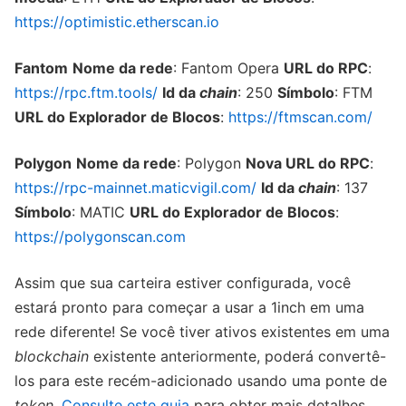
https://optimistic.etherscan.io
Fantom
Nome da rede
: Fantom Opera
URL do RPC
:
https://rpc.ftm.tools/
Id da
chain
: 250
Símbolo
: FTM
URL do Explorador de Blocos
:
https://ftmscan.com/
Polygon
Nome da rede
: Polygon
Nova URL do RPC
:
https://rpc-mainnet.maticvigil.com/
Id da
chain
: 137
Símbolo
: MATIC
URL do Explorador de Blocos
:
https://polygonscan.com
Assim que sua carteira estiver configurada, você
estará pronto para começar a usar a 1inch em uma
rede diferente! Se você tiver ativos existentes em uma
blockchain
existente anteriormente, poderá convertê-
los para este recém-adicionado usando uma ponte de
token
.
Consulte este guia
para obter mais detalhes