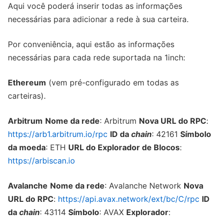
Aqui você poderá inserir todas as informações
necessárias para adicionar a rede à sua carteira.
Por conveniência, aqui estão as informações
necessárias para cada rede suportada na 1inch:
Ethereum
(vem pré-configurado em todas as
carteiras).
Arbitrum
Nome da rede
: Arbitrum
Nova URL do RPC
:
https://arb1.arbitrum.io/rpc
ID da
chain
: 42161
Símbolo
da moeda
: ETH
URL do Explorador de Blocos
:
https://arbiscan.io
Avalanche
Nome da rede
: Avalanche Network
Nova
URL do RPC
:
https://api.avax.network/ext/bc/C/rpc
ID
da
chain
: 43114
Símbolo
: AVAX
Explorador
: