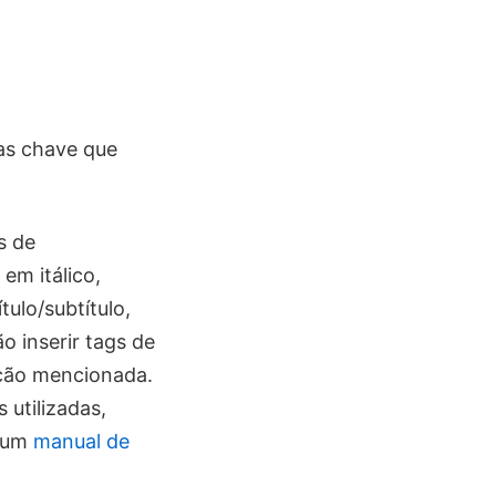
as chave que
s de
em itálico,
ítulo/subtítulo,
o inserir tags de
ção mencionada.
 utilizadas,
e um
manual de