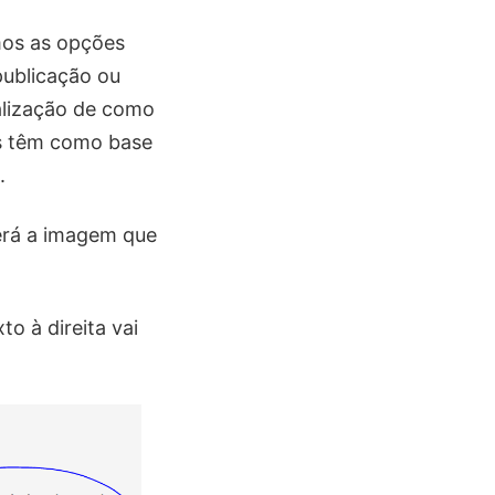
mos as opções
publicação ou
alização de como
tos têm como base
.
erá a imagem que
to à direita vai