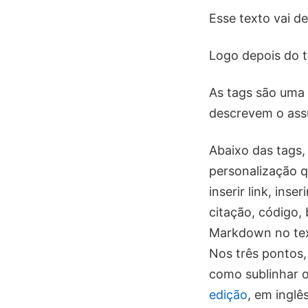
Esse texto vai d
Logo depois do tí
As tags são uma 
descrevem o assu
Abaixo das tags
personalização qu
inserir link, inse
citação, código,
Markdown no tex
Nos três pontos,
como sublinhar o
edição
, em inglês