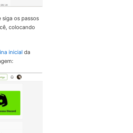
e siga os passos
ocê, colocando
na inicial
da
magem: