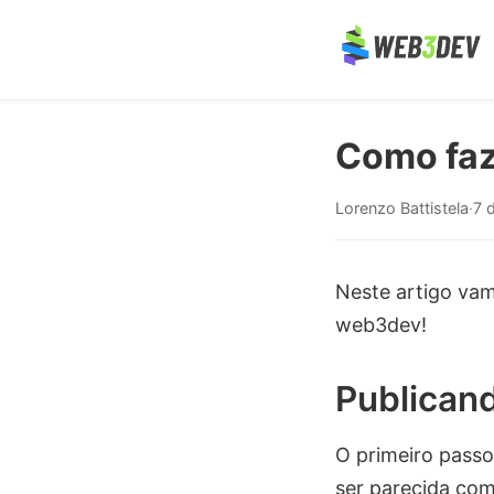
Como faz
Lorenzo Battistela
·
7 
Neste artigo vam
web3dev!
Publican
O primeiro passo
ser parecida com