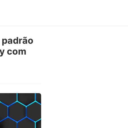
 padrão
oy com