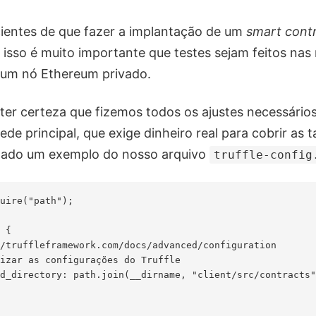
ientes de que fazer a implantação de um
smart cont
r isso é muito importante que testes sejam feitos nas
um nó Ethereum privado.
er certeza que fizemos todos os ajustes necessários
ede principal, que exige dinheiro real para cobrir as 
xado um exemplo do nosso arquivo
truffle-config
uire("path"); 

 { 

/truffleframework.com/docs/advanced/configuration  

izar as configurações do Truffle 

d_directory: path.join(__dirname, "client/src/contracts"