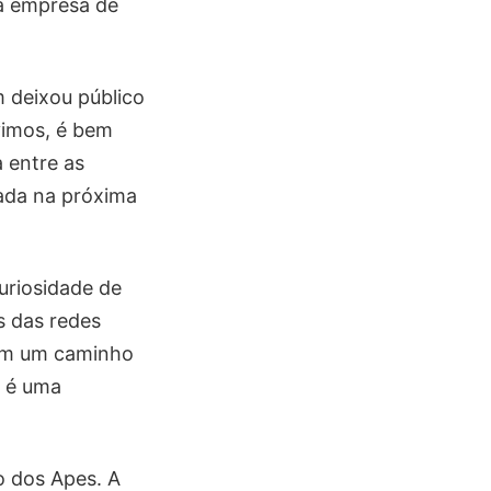
a empresa de
m deixou público
vimos, é bem
a entre as
ada na próxima
uriosidade de
s das redes
ram um caminho
e é uma
o dos Apes. A