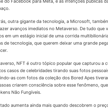
 do Facebook para Meta, e as intenções públicas d
paço.
trás, outra gigante da tecnologia, a Microsoft, també
fazer avanços imediatos no Metaverso. De tudo que 
 em um estágio inicial de uma corrida multibilionári
s de tecnologia, que querem deixar uma grande peg
cer.
verso, NFT é outro tópico popular que capturou a c
tos casos de celebridades tirando suas fotos pessoai
tuindo-as com fotos da coleção dos Bored Apes tive
ssoas criarem consciência sobre esse fenômeno, qu
kens Não Fungíveis.
gitado aumenta ainda mais quando descobrem o preç