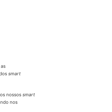
 as
 dos
smart
 dos nossos
smart
ando nos