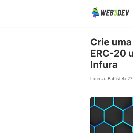
Crie uma
ERC-20 u
Infura
Lorenzo Battistela
·
27