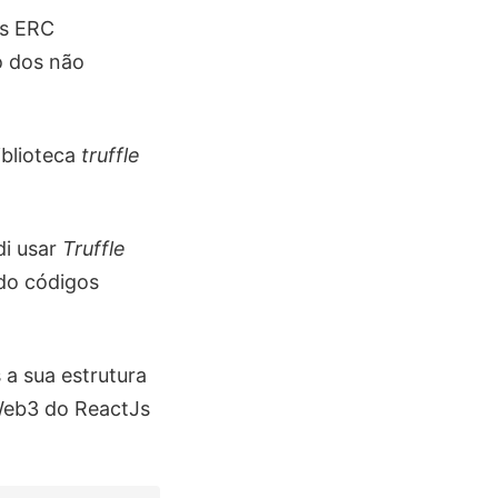
es ERC
io dos não
iblioteca
truffle
di usar
Truffle
ndo códigos
a sua estrutura
Web3 do ReactJs