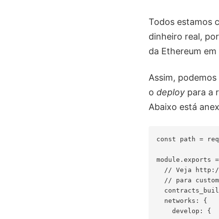
Todos estamos c
dinheiro real, po
da Ethereum em 
Assim, podemos t
o
deploy
para a r
Abaixo está ane
const path = req
module.exports =
  // Veja http:/
  // para custom
  contracts_buil
  networks: { 

    develop: { 
