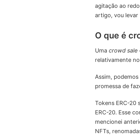
agitação ao redo
artigo, vou leva
O que é cr
Uma
crowd sale
relativamente no
Assim, podemos p
promessa de fazê
Tokens ERC-20 sã
ERC-20. Esse con
mencionei anteri
NFTs, renomadas