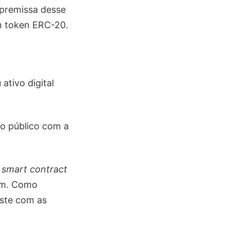
 premissa desse
um token ERC-20.
tivo digital
 o público com a
o
smart contract
em. Como
aste com as