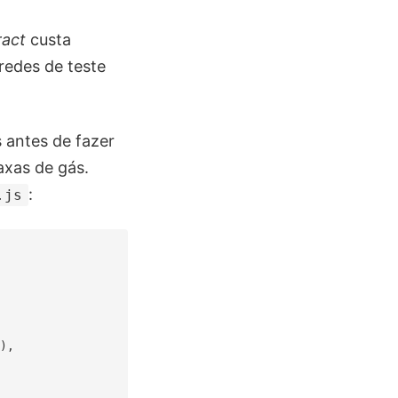
ract
custa
 redes de teste
 antes de fazer
taxas de gás.
:
.js
), 
