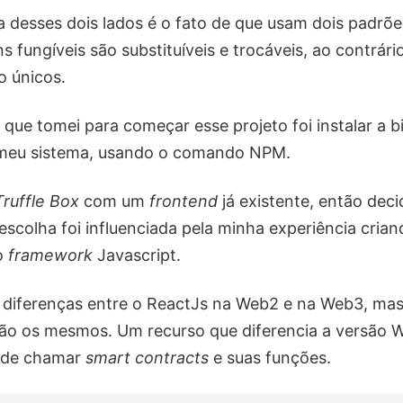
a desses dois lados é o fato de que usam dois padrõ
s fungíveis são substituíveis e trocáveis, ao contrár
o únicos.
 que tomei para começar esse projeto foi instalar a b
meu sistema, usando o comando NPM.
Truffle Box
com um
frontend
já existente, então deci
 escolha foi influenciada pela minha experiência cria
o
framework
Javascript.
diferenças entre o ReactJs na Web2 e na Web3, mas 
ão os mesmos. Um recurso que diferencia a versão 
e de chamar
smart contracts
e suas funções.