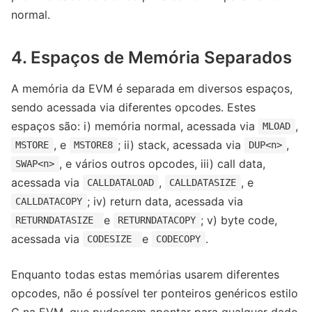
normal.
4. Espaços de Memória Separados
A memória da EVM é separada em diversos espaços,
sendo acessada via diferentes opcodes. Estes
espaços são: i) memória normal, acessada via
,
MLOAD
, e
; ii) stack, acessada via
,
MSTORE
MSTORE8
DUP<n>
, e vários outros opcodes, iii) call data,
SWAP<n>
acessada via
,
, e
CALLDATALOAD
CALLDATASIZE
; iv) return data, acessada via
CALLDATACOPY
e
; v) byte code,
RETURNDATASIZE
RETURNDATACOPY
acessada via
e
.
CODESIZE
CODECOPY
Enquanto todas estas memórias usarem diferentes
opcodes, não é possível ter ponteiros genéricos estilo
C na EVM, que pudessem apontar para qualquer dado,