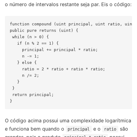
o número de intervalos restante seja par. Eis o código:
function compound (uint principal, uint ratio, uint 
public pure returns (uint) {

 while (n > 0) {

   if (n % 2 == 1) {

     principal += principal * ratio;

     n -= 1;

   } else {

     ratio = 2 * ratio + ratio * ratio;

     n /= 2;

   }

 }

 return principal;

O código acima possui uma complexidade logarítmica
e funciona bem quando o
e o
são
principal
ratio