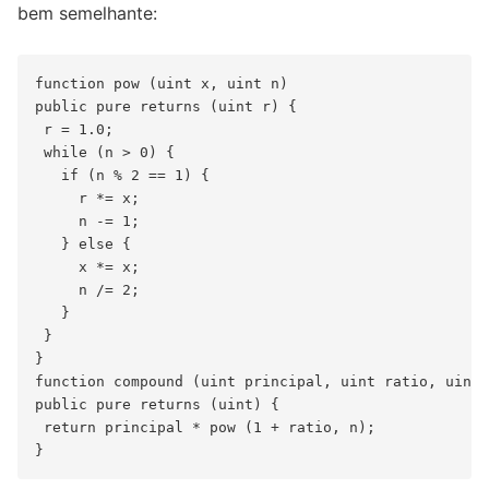
bem semelhante:
function pow (uint x, uint n)

public pure returns (uint r) {

 r = 1.0;

 while (n > 0) {

   if (n % 2 == 1) {

     r *= x;

     n -= 1;

   } else {

     x *= x;

     n /= 2;

   }

 }

}

function compound (uint principal, uint ratio, uint 
public pure returns (uint) {

 return principal * pow (1 + ratio, n);
