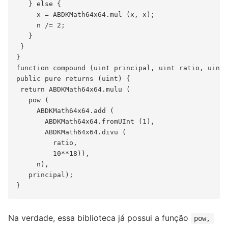
   } else {

     x = ABDKMath64x64.mul (x, x);

     n /= 2;

   }

 }

}

function compound (uint principal, uint ratio, uint 
public pure returns (uint) {

 return ABDKMath64x64.mulu (

   pow (

     ABDKMath64x64.add (

       ABDKMath64x64.fromUInt (1),

       ABDKMath64x64.divu (

         ratio,

         10**18)),

     n),

   principal);

Na verdade, essa biblioteca já possui a função
pow,