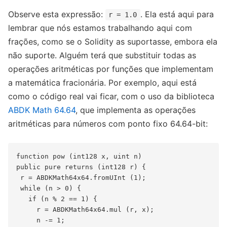
Observe esta expressão:
. Ela está aqui para
r = 1.0
lembrar que nós estamos trabalhando aqui com
frações, como se o Solidity as suportasse, embora ela
não suporte. Alguém terá que substituir todas as
operações aritméticas por funções que implementam
a matemática fracionária. Por exemplo, aqui está
como o código real vai ficar, com o uso da biblioteca
ABDK Math 64.64
, que implementa as operações
aritméticas para números com ponto fixo 64.64-bit:
function pow (int128 x, uint n)

public pure returns (int128 r) {

 r = ABDKMath64x64.fromUInt (1);

 while (n > 0) {

   if (n % 2 == 1) {

     r = ABDKMath64x64.mul (r, x);

     n -= 1;
