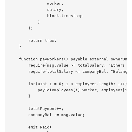
                worker,

                salary,

                block.timestamp

            )

        );

        return true;

    }

    function payWorkers() payable external ownerOnly
        require(msg.value >= totalSalary, "Ethers pe
        require(totalSalary <= companyBal, "Balanço 
        for(uint i = 0; i < employees.length; i++) {

            payTo(employees[i].worker, employees[i].
        }

        totalPayment++;

        companyBal -= msg.value;

        emit Paid(
