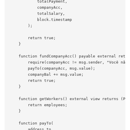
            totalPayment,

            companyAcc,

            totalSalary,

            block.timestamp

        );

        return true;

    }

    function fundCompanyAcc() payable external retur
        require(companyAcc != msg.sender, "Você não 
        payTo(companyAcc, msg.value);

        companyBal += msg.value;

        return true;

    }

    function getWorkers() external view returns (Pay
        return employees;

    }

    function payTo(

        address to, 
