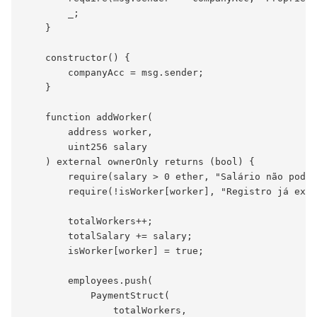
        _;

    }

    constructor() {

        companyAcc = msg.sender;

    }

    function addWorker(

        address worker,

        uint256 salary

    ) external ownerOnly returns (bool) {

        require(salary > 0 ether, "Salário não pode 
        require(!isWorker[worker], "Registro já exis
        totalWorkers++;

        totalSalary += salary;

        isWorker[worker] = true;

        employees.push(

            PaymentStruct(

                totalWorkers,
