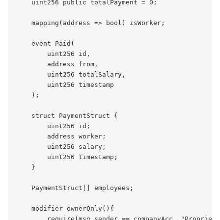
    uint256 public totalPayment = 0;

    mapping(address => bool) isWorker;

    event Paid(

        uint256 id,

        address from,

        uint256 totalSalary,

        uint256 timestamp

    );

    struct PaymentStruct {

        uint256 id;

        address worker;

        uint256 salary;

        uint256 timestamp;

    }

    PaymentStruct[] employees;

    modifier ownerOnly(){

        require(msg.sender == companyAcc, "Proprietá