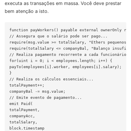
executa as transações em massa. Você deve prestar
bem atenção a isto.
function payWorkers() payable external ownerOnly ret
// Assegura que o salário pode ser pago...

require(msg.value >= totalSalary, "Ethers pequenos d
require(totalSalary <= companyBal, "Balanço insufici
// Realiza pagamento recorrente a cada funcionário..
for(uint i = 0; i < employees.length; i++) {

payTo(employees[i].worker, employees[i].salary);

}

// Realiza os cálculos essenciais...

totalPayment++;

companyBal -= msg.value;

// Emite evento de pagamento...

emit Paid(

totalPayment,

companyAcc,

totalSalary,

block.timestamp
