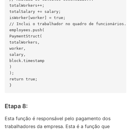
totalWorkers++;

totalSalary += salary;

isWorker[worker] = true;

// Inclui o trabalhador no quadro de funcionários...

employees.push(

PaymentStruct(

totalWorkers,

worker,

salary,

block.timestamp

)

);

return true;

Etapa 8:
Esta função é responsável pelo pagamento dos
trabalhadores da empresa. Esta é a função que