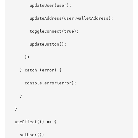
        updateUser(user);

        updateAddress(user.walletAddress);

        toggleConnect(true);

        updateButton();

      })

    } catch (error) {

      console.error(error);

    }

  }

  useEffect(() => {

    setUser();
