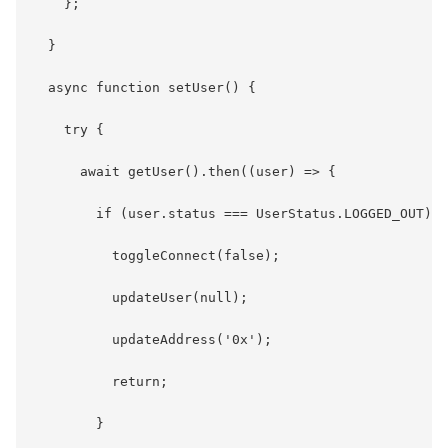
    };

  }

  async function setUser() {

    try {

      await getUser().then((user) => {

        if (user.status === UserStatus.LOGGED_OUT) {

          toggleConnect(false);

          updateUser(null);

          updateAddress('0x');

          return;

        }
