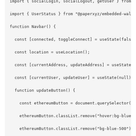
import { socialLogin, socialLogout, getUser } from "
import { UserStatus } from "@paperxyz/embedded-walle
function Navbar() {

  const [connected, toggleConnect] = useState(false)
  const location = useLocation();

  const [currentAddress, updateAddress] = useState('
  const [currentUser, updateUser] = useState(null);

  function updateButton() {

    const ethereumButton = document.querySelector('.
    ethereumButton.classList.remove("hover:bg-blue-7
    ethereumButton.classList.remove("bg-blue-500");
