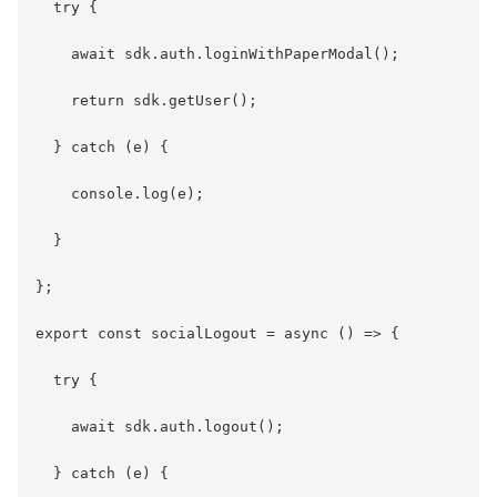
  try {

    await sdk.auth.loginWithPaperModal();

    return sdk.getUser();

  } catch (e) {

    console.log(e);

  }

};

export const socialLogout = async () => {

  try {

    await sdk.auth.logout();

  } catch (e) {
