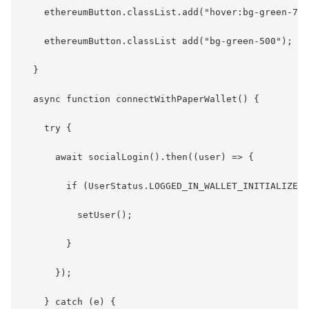
    ethereumButton.classList.add("hover:bg-green-70"
    ethereumButton.classList add("bg-green-500");

  }

  async function connectWithPaperWallet() {

    try {

      await socialLogin().then((user) => {

        if (UserStatus.LOGGED_IN_WALLET_INITIALIZED 
          setUser();

        }

      });

    } catch (e) {
