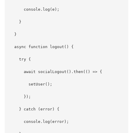
      console.log(e);

    }

  }

  async function logout() {

    try {

      await socialLogout().then(() => {

        setUser();

      });

    } catch (error) {

      console.log(error);
