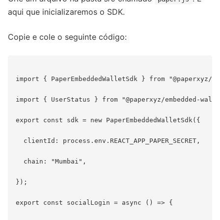
aqui que inicializaremos o SDK.
Copie e cole o seguinte código:
import { PaperEmbeddedWalletSdk } from "@paperxyz/em
import { UserStatus } from "@paperxyz/embedded-walle
export const sdk = new PaperEmbeddedWalletSdk({

  clientId: process.env.REACT_APP_PAPER_SECRET,

  chain: "Mumbai",

});

export const socialLogin = async () => {
