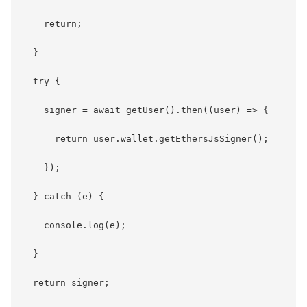
    return;

  }

  try {

    signer = await getUser().then((user) => {

      return user.wallet.getEthersJsSigner();

    });

  } catch (e) {

    console.log(e);

  }

  return signer;
