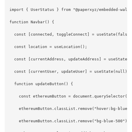
import { UserStatus } from "@paperxyz/embedded-walle
function Navbar() {

  const [connected, toggleConnect] = useState(false)
  const location = useLocation();

  const [currentAddress, updateAddress] = useState('
  const [currentUser, updateUser] = useState(null);

  function updateButton() {

    const ethereumButton = document.querySelector('.
    ethereumButton.classList.remove("hover:bg-blue-7
    ethereumButton.classList.remove("bg-blue-500");
