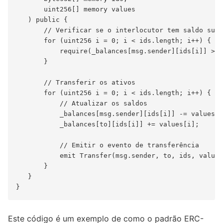
       uint256[] memory values

   ) public {

       // Verificar se o interlocutor tem saldo sufi
       for (uint256 i = 0; i < ids.length; i++) {

           require(_balances[msg.sender][ids[i]] >= 
       }

       // Transferir os ativos

       for (uint256 i = 0; i < ids.length; i++) {

           // Atualizar os saldos

           _balances[msg.sender][ids[i]] -= values[i
           _balances[to][ids[i]] += values[i];

           // Emitir o evento de transferência

           emit Transfer(msg.sender, to, ids, values
       }

   }

Este código é um exemplo de como o padrão ERC-