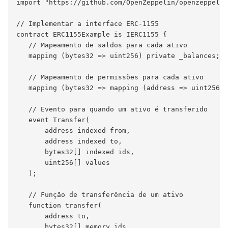
import "https://github.com/OpenZeppelin/openzeppelin
// Implementar a interface ERC-1155

contract ERC1155Example is IERC1155 {

   // Mapeamento de saldos para cada ativo

   mapping (bytes32 => uint256) private _balances;

   // Mapeamento de permissões para cada ativo

   mapping (bytes32 => mapping (address => uint256))
   // Evento para quando um ativo é transferido

   event Transfer(

       address indexed from,

       address indexed to,

       bytes32[] indexed ids,

       uint256[] values

   );

   // Função de transferência de um ativo

   function transfer(

       address to,

       bytes32[] memory ids,
