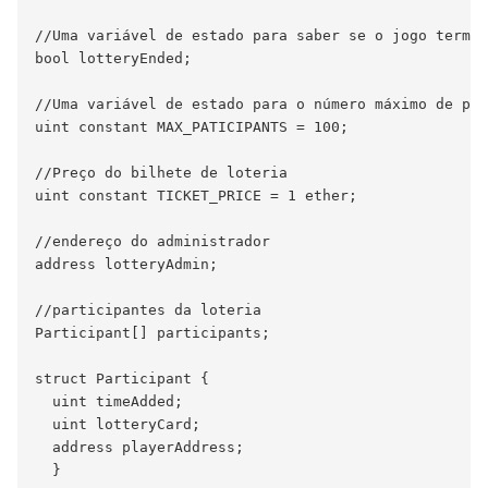
//Uma variável de estado para saber se o jogo termin
bool lotteryEnded;

//Uma variável de estado para o número máximo de par
uint constant MAX_PATICIPANTS = 100;

//Preço do bilhete de loteria

uint constant TICKET_PRICE = 1 ether;

//endereço do administrador

address lotteryAdmin;

//participantes da loteria

Participant[] participants;

struct Participant {

  uint timeAdded;

  uint lotteryCard;

  address playerAddress;

  }
