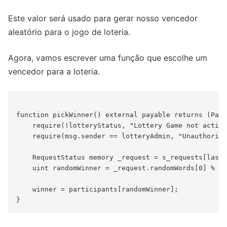
Este valor será usado para gerar nosso vencedor
aleatório para o jogo de loteria.
Agora, vamos escrever uma função que escolhe um
vencedor para a loteria.
function pickWinner() external payable returns (Part
    require(!lotteryStatus, "Lottery Game not active
    require(msg.sender == lotteryAdmin, "Unauthorize
    RequestStatus memory _request = s_requests[lastR
    uint randomWinner = _request.randomWords[0] % pa
    winner = participants[randomWinner];
