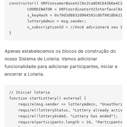
constructor() VRFConsumerBaseV2(0x2Ca8E0C643bDe4C2E0
        COORDINATOR = VRFCoordinatorV2Interface(0x2C
        s_keyHash = 0x79d3d8832d904592c0bf9818b62152
        lotteryAdmin = msg.sender;

        s_subscriptionId = //Você adicionará seu ID 
Apenas estabelecemos os blocos de construção do
nosso Sistema de Loteria. Vamos adicionar
funcionalidade para adicionar participantes, iniciar e
encerrar a Loteria.
// Iniciar loteria

function startLottery() external {

    require(msg.sender == lotteryAdmin, "Unauthorize
    require(!lotteryStatus, "Lottery already active"
    require(!lotteryEnded, "Lottery has ended");

    require(participants.length > 10, "Particpants n