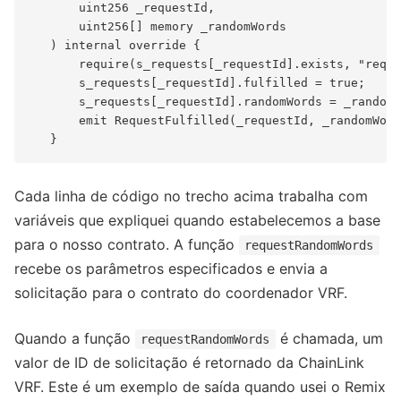
       uint256 _requestId,

       uint256[] memory _randomWords

   ) internal override {

       require(s_requests[_requestId].exists, "reque
       s_requests[_requestId].fulfilled = true;

       s_requests[_requestId].randomWords = _randomW
       emit RequestFulfilled(_requestId, _randomWord
Cada linha de código no trecho acima trabalha com
variáveis que expliquei quando estabelecemos a base
para o nosso contrato. A função
requestRandomWords
recebe os parâmetros especificados e envia a
solicitação para o contrato do coordenador VRF.
Quando a função
é chamada, um
requestRandomWords
valor de ID de solicitação é retornado da ChainLink
VRF. Este é um exemplo de saída quando usei o Remix