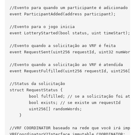
//Evento para quando um participante é adicionado

event ParticipantAdded(address participant);

//Evento para o jogo inicia

event LotteryStarted(bool status, uint timeStart);

//Evento quando a solicitação ao VRF é feita

event RequestSent(uint256 requestId, uint32 numWords
//Evento quando a solicitação ao VRF é atendida

event RequestFulfilled(uint256 requestId, uint256[] 
//Status da solicitação

struct RequestStatus {

        bool fulfilled; // se a solicitação foi aten
        bool exists; // se existe um requestId

        uint256[] randomWords;

    }

//VRF COORDINATOR baseado na rede que você irá impla
VRFCoordinatorV2Interface immutable COORDINATOR;
