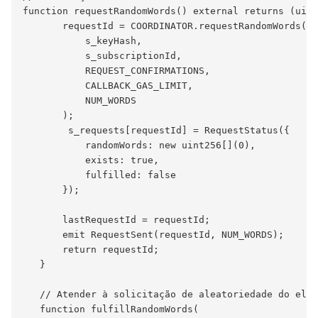
function requestRandomWords() external returns (uint
       requestId = COORDINATOR.requestRandomWords(

           s_keyHash,

           s_subscriptionId,

           REQUEST_CONFIRMATIONS,

           CALLBACK_GAS_LIMIT,

           NUM_WORDS

       );

        s_requests[requestId] = RequestStatus({

           randomWords: new uint256[](0),

           exists: true,

           fulfilled: false

       });

       lastRequestId = requestId;

       emit RequestSent(requestId, NUM_WORDS);

       return requestId;

   }

   // Atender à solicitação de aleatoriedade do elo 
   function fulfillRandomWords(
