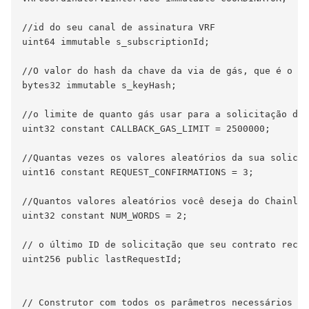
//id do seu canal de assinatura VRF

uint64 immutable s_subscriptionId;

//O valor do hash da chave da via de gás, que é o pr
bytes32 immutable s_keyHash;

//o limite de quanto gás usar para a solicitação de 
uint32 constant CALLBACK_GAS_LIMIT = 2500000;

//Quantas vezes os valores aleatórios da sua solicit
uint16 constant REQUEST_CONFIRMATIONS = 3;

//Quantos valores aleatórios você deseja do Chainlin
uint32 constant NUM_WORDS = 2;

// o último ID de solicitação que seu contrato receb
uint256 public lastRequestId;

// Construtor com todos os parâmetros necessários pa