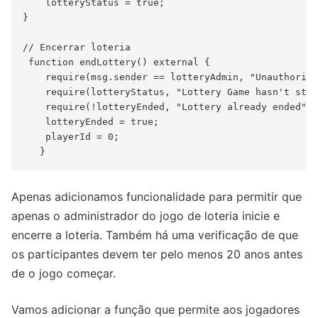
    lotteryStatus = true;

}

// Encerrar loteria

 function endLottery() external {

    require(msg.sender == lotteryAdmin, "Unauthorize
    require(lotteryStatus, "Lottery Game hasn't star
    require(!lotteryEnded, "Lottery already ended");

    lotteryEnded = true;

    playerId = 0;

Apenas adicionamos funcionalidade para permitir que
apenas o administrador do jogo de loteria inicie e
encerre a loteria. Também há uma verificação de que
os participantes devem ter pelo menos 20 anos antes
de o jogo começar.
Vamos adicionar a função que permite aos jogadores