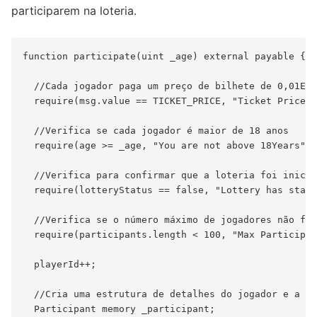
participarem na loteria.
function participate(uint _age) external payable {

  //Cada jogador paga um preço de bilhete de 0,01ETH

  require(msg.value == TICKET_PRICE, "Ticket Price i
  //Verifica se cada jogador é maior de 18 anos

  require(age >= _age, "You are not above 18Years");

  //Verifica para confirmar que a loteria foi inicia
  require(lotteryStatus == false, "Lottery has start
  //Verifica se o número máximo de jogadores não foi
  require(participants.length < 100, "Max Participan
  playerId++;

  //Cria uma estrutura de detalhes do jogador e a ad
  Participant memory _participant;
