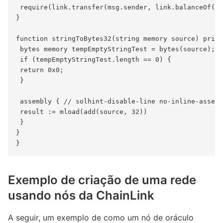
 require(link.transfer(msg.sender, link.balanceOf(ad
}

function stringToBytes32(string memory source) priva
 bytes memory tempEmptyStringTest = bytes(source);

 if (tempEmptyStringTest.length == 0) {

 return 0x0;

 }

 assembly { // solhint-disable-line no-inline-assemb
 result := mload(add(source, 32))

 }

}

Exemplo de criação de uma rede
usando nós da ChainLink
A seguir, um exemplo de como um nó de oráculo