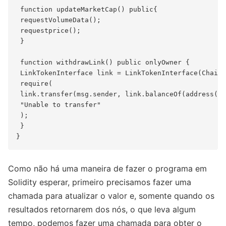
 function updateMarketCap() public{

 requestVolumeData();

 requestprice();

 }

 function withdrawLink() public onlyOwner {

 LinkTokenInterface link = LinkTokenInterface(ChainL
 require(

 link.transfer(msg.sender, link.balanceOf(address(th
 "Unable to transfer"

 );

 }

Como não há uma maneira de fazer o programa em
Solidity esperar, primeiro precisamos fazer uma
chamada para atualizar o valor e, somente quando os
resultados retornarem dos nós, o que leva algum
tempo, podemos fazer uma chamada para obter o