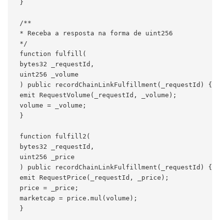
 }

 /**

 * Receba a resposta na forma de uint256

 */

 function fulfill(

 bytes32 _requestId,

 uint256 _volume

 ) public recordChainLinkFulfillment(_requestId) {

 emit RequestVolume(_requestId, _volume);

 volume = _volume;

 }

 function fulfill2(

 bytes32 _requestId,

 uint256 _price

 ) public recordChainLinkFulfillment(_requestId) {

 emit RequestPrice(_requestId, _price);

 price = _price;

 marketcap = price.mul(volume);

 }
