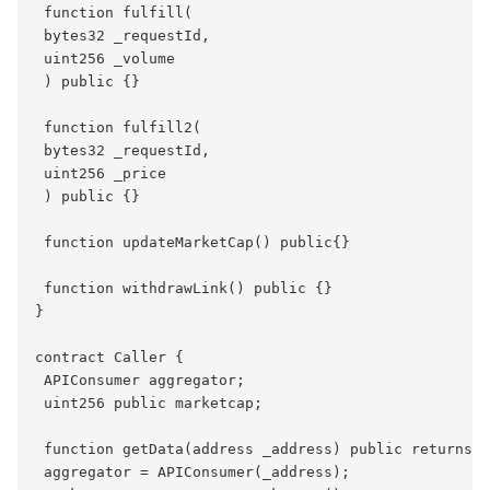
 function fulfill(

 bytes32 _requestId,

 uint256 _volume

 ) public {}

 function fulfill2(

 bytes32 _requestId,

 uint256 _price

 ) public {}

 function updateMarketCap() public{}

 function withdrawLink() public {}

}

contract Caller {

 APIConsumer aggregator;

 uint256 public marketcap;

 function getData(address _address) public returns(u
 aggregator = APIConsumer(_address);
