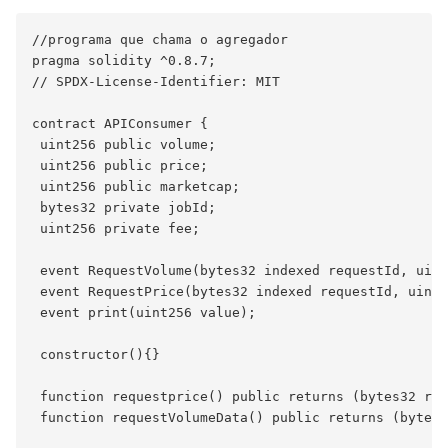
//programa que chama o agregador

pragma solidity ^0.8.7;

// SPDX-License-Identifier: MIT

contract APIConsumer {

 uint256 public volume;

 uint256 public price;

 uint256 public marketcap;

 bytes32 private jobId;

 uint256 private fee;

 event RequestVolume(bytes32 indexed requestId, uint
 event RequestPrice(bytes32 indexed requestId, uint2
 event print(uint256 value);

 constructor(){}

 function requestprice() public returns (bytes32 req
 function requestVolumeData() public returns (bytes3