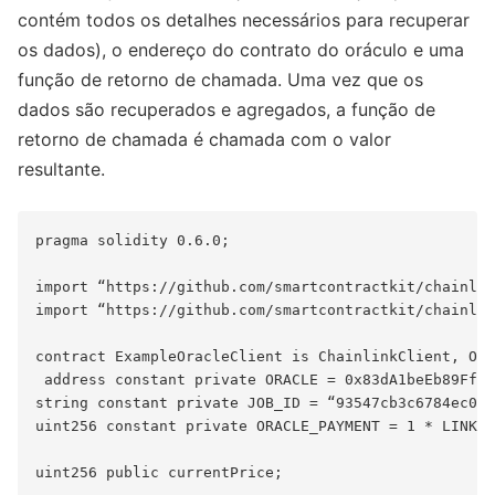
contém todos os detalhes necessários para recuperar
os dados), o endereço do contrato do oráculo e uma
função de retorno de chamada. Uma vez que os
dados são recuperados e agregados, a função de
retorno de chamada é chamada com o valor
resultante.
pragma solidity 0.6.0;

import “https://github.com/smartcontractkit/chainlin
import “https://github.com/smartcontractkit/chainlin
contract ExampleOracleClient is ChainlinkClient, Own
 address constant private ORACLE = 0x83dA1beEb89Ffaf
string constant private JOB_ID = “93547cb3c6784ec08a
uint256 constant private ORACLE_PAYMENT = 1 * LINK /
uint256 public currentPrice;
