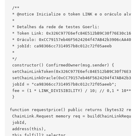
 /**

 * @notice Inicialize o token LINK e o oráculo alvo

 *

 * Detalhes da rede de testes Goerli:

 * Token Link: 0x326C977E6efc84E512bB9C30f76E30c160e
 * Oráculo: 0xCC79157eb46F5624204f47AB42b3906cAA40ea
 * jobId: ca98366cc7314957b8c012c72f05aeeb

 *

 */

 constructor() ConfirmedOwner(msg.sender) {

 setChainLinkToken(0x326C977E6efc84E512bB9C30f76E30c
 setChainLinkOracle(0xCC79157eb46F5624204f47AB42b390
 jobId = "ca98366cc7314957b8c012c72f05aeeb";

 fee = (1 * LINK_DIVISIBILITY) / 10; // 0,1 * 10**18
 }

function requestprice() public returns (bytes32 requ
 ChainLink.Request memory req = buildChainLinkReques
 jobId,

 address(this),

 this.fulfill2.selector
