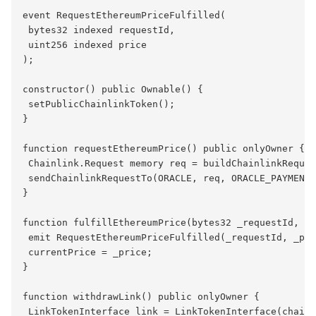
event RequestEthereumPriceFulfilled(

 bytes32 indexed requestId,

 uint256 indexed price

);

constructor() public Ownable() {

 setPublicChainlinkToken();

}

function requestEthereumPrice() public onlyOwner {

 Chainlink.Request memory req = buildChainlinkReques
 sendChainlinkRequestTo(ORACLE, req, ORACLE_PAYMENT)
}

function fulfillEthereumPrice(bytes32 _requestId, ui
 emit RequestEthereumPriceFulfilled(_requestId, _pri
 currentPrice = _price;

}

function withdrawLink() public onlyOwner {

 LinkTokenInterface link = LinkTokenInterface(chainl