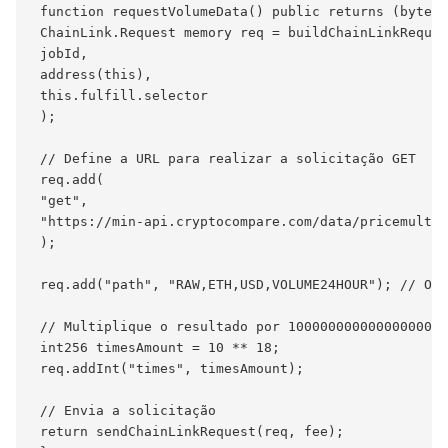
 function requestVolumeData() public returns (bytes3
 ChainLink.Request memory req = buildChainLinkReques
 jobId,

 address(this),

 this.fulfill.selector

 );

 // Define a URL para realizar a solicitação GET

 req.add(

 "get",

 "https://min-api.cryptocompare.com/data/pricemultif
 );

 req.add("path", "RAW,ETH,USD,VOLUME24HOUR"); // Os 
 // Multiplique o resultado por 1000000000000000000 
 int256 timesAmount = 10 ** 18;

 req.addInt("times", timesAmount);

 // Envia a solicitação

 return sendChainLinkRequest(req, fee);
