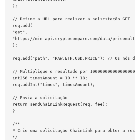
 );

 // Define a URL para realizar a solicitação GET

 req.add(

 "get",

 "https://min-api.cryptocompare.com/data/pricemultif
 );

 req.add("path", "RAW,ETH,USD,PRICE"); // Os nós da 
 // Multiplique o resultado por 1000000000000000000 
 int256 timesAmount = 10 ** 18;

 req.addInt("times", timesAmount);

 // Envia a solicitação

 return sendChainLinkRequest(req, fee);

 }

 /**

 * Crie uma solicitação ChainLink para obter a respo
 */
