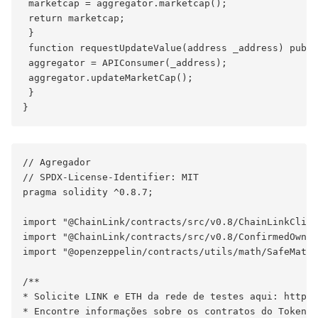
 marketcap = aggregator.marketcap();

 return marketcap;

 }

 function requestUpdateValue(address _address) publi
 aggregator = APIConsumer(_address);

 aggregator.updateMarketCap();

 }

// Agregador

// SPDX-License-Identifier: MIT

pragma solidity ^0.8.7;

import "@ChainLink/contracts/src/v0.8/ChainLinkClien
import "@ChainLink/contracts/src/v0.8/ConfirmedOwner
import "@openzeppelin/contracts/utils/math/SafeMath.
/**

* Solicite LINK e ETH da rede de testes aqui: https:
* Encontre informações sobre os contratos do Token L