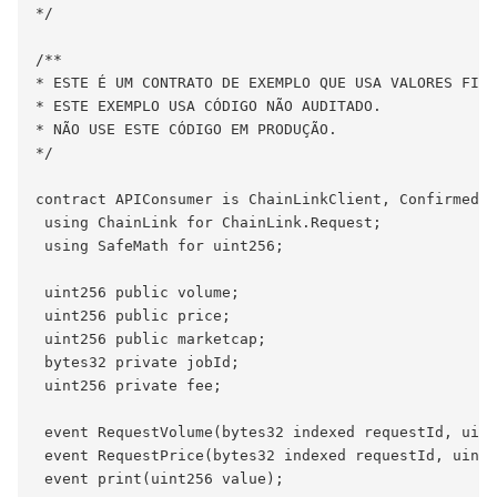
*/

/**

* ESTE É UM CONTRATO DE EXEMPLO QUE USA VALORES FIXO
* ESTE EXEMPLO USA CÓDIGO NÃO AUDITADO.

* NÃO USE ESTE CÓDIGO EM PRODUÇÃO.

*/

contract APIConsumer is ChainLinkClient, ConfirmedOw
 using ChainLink for ChainLink.Request;

 using SafeMath for uint256;

 uint256 public volume;

 uint256 public price;

 uint256 public marketcap;

 bytes32 private jobId;

 uint256 private fee;

 event RequestVolume(bytes32 indexed requestId, uint
 event RequestPrice(bytes32 indexed requestId, uint2
 event print(uint256 value);
