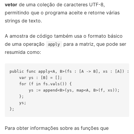
vetor
de uma coleção de caracteres UTF-8,
permitindo que o programa aceite e retorne várias
strings de texto.
A amostra de código também usa o formato básico
de uma operação
para a matriz, que pode ser
apply
resumida como:
public func apply<A, B>(fs : [A -> B], xs : [A]) : [
    var ys : [B] = [];

    for (f in fs.vals()) {

        ys := append<B>(ys, map<A, B>(f, xs));

    };

    ys;

Para obter informações sobre as funções que