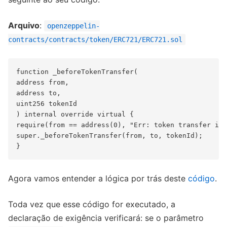
Arquivo
:
openzeppelin-
contracts/contracts/token/ERC721/ERC721.sol
function _beforeTokenTransfer(

address from, 

address to, 

uint256 tokenId

) internal override virtual {

require(from == address(0), "Err: token transfer is 
super._beforeTokenTransfer(from, to, tokenId);  

Agora vamos entender a lógica por trás deste
código
.
Toda vez que esse código for executado, a
declaração de exigência verificará: se o parâmetro