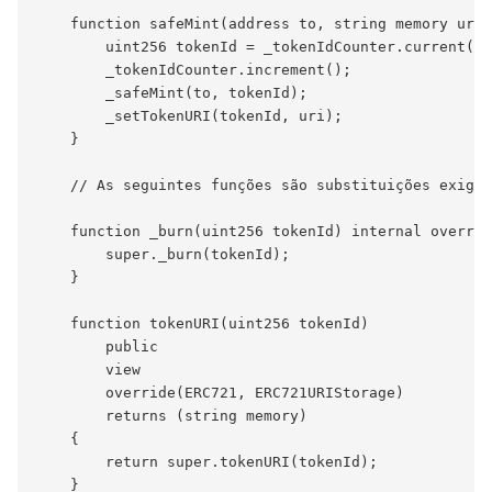
    function safeMint(address to, string memory uri)
        uint256 tokenId = _tokenIdCounter.current();

        _tokenIdCounter.increment();

        _safeMint(to, tokenId);

        _setTokenURI(tokenId, uri);

    }

    // As seguintes funções são substituições exigid
    function _burn(uint256 tokenId) internal overrid
        super._burn(tokenId);

    }

    function tokenURI(uint256 tokenId)

        public

        view

        override(ERC721, ERC721URIStorage)

        returns (string memory)

    {

        return super.tokenURI(tokenId);

    }
