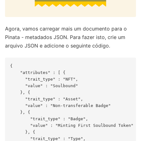
Agora, vamos carregar mais um documento para o
Pinata - metadados JSON. Para fazer isto, crie um
arquivo JSON e adicione o seguinte código.
{

    "attributes" : [ {

      "trait_type" : "NFT",

      "value" : "Soulbound"

    }, {

      "trait_type" : "Asset",

      "value" : "Non-transferable Badge"

    }, {

        "trait_type" : "Badge",

        "value" : "Minting First Soulbound Token"

      }, {

        "trait_type" : "Type",
