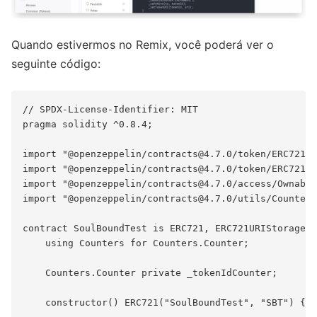
Quando estivermos no Remix, você poderá ver o
seguinte código:
// SPDX-License-Identifier: MIT

pragma solidity ^0.8.4;

import "@openzeppelin/
contracts@4.7.0
/token/ERC721/E
import "@openzeppelin/
contracts@4.7.0
/token/ERC721/e
import "@openzeppelin/
contracts@4.7.0
/access/Ownable
import "@openzeppelin/
contracts@4.7.0
/utils/Counters
contract SoulBoundTest is ERC721, ERC721URIStorage, 
    using Counters for Counters.Counter;

    Counters.Counter private _tokenIdCounter;

    constructor() ERC721("SoulBoundTest", "SBT") {}
