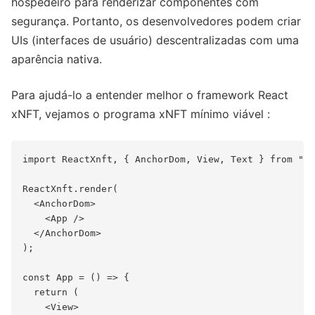
hospedeiro para renderizar componentes com
segurança. Portanto, os desenvolvedores podem criar
UIs (interfaces de usuário) descentralizadas com uma
aparência nativa.
Para ajudá-lo a entender melhor o framework React
xNFT, vejamos o programa xNFT mínimo viável :
import ReactXnft, { AnchorDom, View, Text } from "re
ReactXnft.render(

  <AnchorDom>

    <App />

  </AnchorDom>

);

const App = () => {

  return (

    <View>
