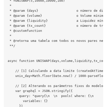
 * =UNISWAP(5,10000,10000,100)

 *

 * @param {days}                    o número de dias
 * @param {volume}                  o Volume mínimo(
 * @param {liquidity}               a Liquidez mínim
 * @param {tx_count}                o número de tran
 * @customfunction

 *

 * @retorna uma tabela com todos os novos pares nego
 **/

async function UNISWAP(days,volume,liquidity,tx_coun
    // [1] Calculando a data limite (createdAtTimest
    unix_day=Math.floor(Date.now() / 1000-parseFloat
    // [2] Alterando os parâmetros fixos do modelo c
    var graphql = JSON.stringify({

      query: "query{\n  \n  pools( where: {\n      volumeUSD_gte:"+String(volume)+"\n      totalV
        variables: {}

      })
