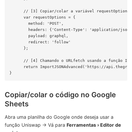
      // [3] Copiar/colar a variável requestOptions 
      var requestOptions = {

        method: 'POST',

        headers: {'Content-Type': 'application/json'
        payload: graphql,

        redirect: 'follow'

      };

      // [4] Chamando o URLfetch usando a função Imp
      return ImportJSONAdvanced('https://api.thegrap
Copiar/colar o código no Google
Sheets
Abra uma planilha do Google onde deseja usar a
função Uniswap -> Vá para
Ferramentas › Editor de