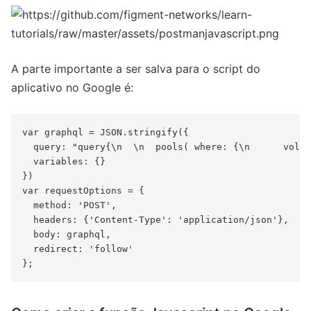
A parte importante a ser salva para o script do
aplicativo no Google é:
var graphql = JSON.stringify({

  query: "query{\n  \n  pools( where: {\n      volumeUSD_gte:20000\n      totalValueLockedUSD_gte: 30000\n      
  variables: {}

})

var requestOptions = {

  method: 'POST',

  headers: {'Content-Type': 'application/json'},

  body: graphql,

  redirect: 'follow'
