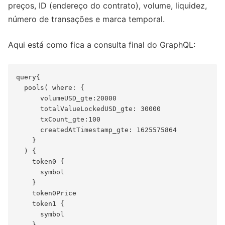
preços, ID (endereço do contrato), volume, liquidez,
número de transações e marca temporal.
Aqui está como fica a consulta final do GraphQL:
query{

  pools( where: {

      volumeUSD_gte:20000

      totalValueLockedUSD_gte: 30000

      txCount_gte:100

      createdAtTimestamp_gte: 1625575864

    } 

  ) {

    token0 {

      symbol

    }

    token0Price

    token1 {

      symbol

    }
