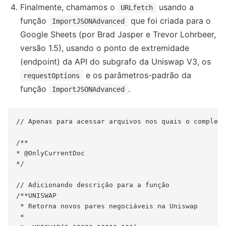
Finalmente, chamamos o
usando a
URLfetch
função
que foi criada para o
ImportJSONAdvanced
Google Sheets (por Brad Jasper e Trevor Lohrbeer,
versão 1.5), usando o ponto de extremidade
(endpoint) da API do subgrafo da Uniswap V3, os
e os parâmetros-padrão da
requestOptions
função
.
ImportJSONAdvanced
// Apenas para acessar arquivos nos quais o compleme
/**

* @OnlyCurrentDoc

*/

// Adicionando descrição para a função

/**UNISWAP

 * Retorna novos pares negociáveis na Uniswap

 *
