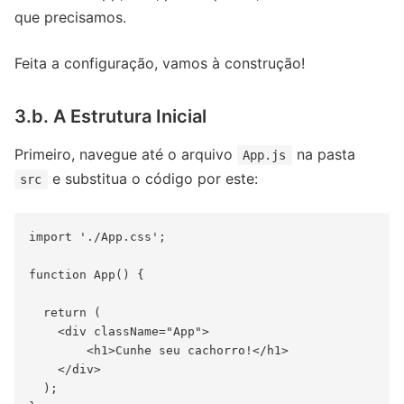
que precisamos.
Feita a configuração, vamos à construção!
3.b. A Estrutura Inicial
Primeiro, navegue até o arquivo
na pasta
App.js
e substitua o código por este:
src
import './App.css';

function App() {

  return (

    <div className="App">

        <h1>Cunhe seu cachorro!</h1>

    </div>

  );
