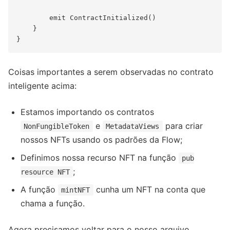
        emit ContractInitialized()

    }

Coisas importantes a serem observadas no contrato
inteligente acima:
Estamos importando os contratos
e
para criar
NonFungibleToken
MetadataViews
nossos NFTs usando os padrões da Flow;
Definimos nossa recurso NFT na função
pub
;
resource NFT
A função
cunha um NFT na conta que
mintNFT
chama a função.
Agora precisamos voltar para o nosso arquivo