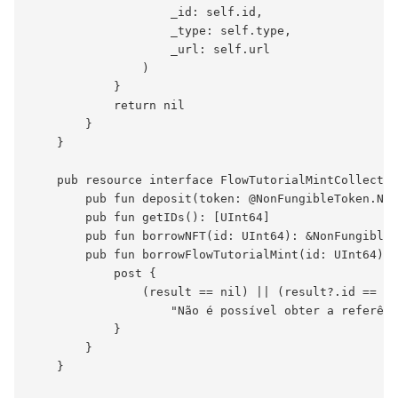
                    _id: self.id,

                    _type: self.type,

                    _url: self.url

                )

            }

            return nil

        }

    }

    pub resource interface FlowTutorialMintCollectio
        pub fun deposit(token: @NonFungibleToken.NFT
        pub fun getIDs(): [UInt64]

        pub fun borrowNFT(id: UInt64): &NonFungibleT
        pub fun borrowFlowTutorialMint(id: UInt64): 
            post {

                (result == nil) || (result?.id == id
                    "Não é possível obter a referênc
            }

        }

    }
