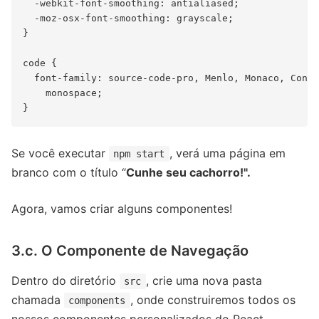
  -webkit-font-smoothing: antialiased;

  -moz-osx-font-smoothing: grayscale;

}

code {

  font-family: source-code-pro, Menlo, Monaco, Conso
    monospace;

Se você executar
, verá uma página em
npm start
branco com o título “
Cunhe seu cachorro!".
Agora, vamos criar alguns componentes!
3.c. O Componente de Navegação
Dentro do diretório
, crie uma nova pasta
src
chamada
, onde construiremos todos os
components
nossos componentes personalizados do React.