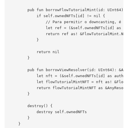
        pub fun borrowFlowTutorialMint(id: UInt64): 
            if self.ownedNFTs[id] != nil {

                // Para permitir o downcasting, é ne
                let ref = (&self.ownedNFTs[id] as au
                return ref as! &FlowTutorialMint.NFT

            }

            return nil

        }

        pub fun borrowViewResolver(id: UInt64): &Any
            let nft = (&self.ownedNFTs[id] as auth &
            let flowTutorialMintNFT = nft as! &FlowT
            return flowTutorialMintNFT as &AnyResour
        }

        destroy() {

            destroy self.ownedNFTs

        }

    }
