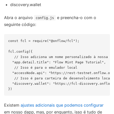
discovery.wallet
Abra o arquivo
e preencha-o com o
config.js
seguinte código:
const fcl = require("@onflow/fcl");

fcl.config({

   // Isso adiciona um nome personalizado à nossa ca
  "app.detail.title": "Flow Mint Page Tutorial",

   // Isso é para o emulador local

  "accessNode.api": "https://rest-testnet.onflow.org
   // Isso é para carteira de desenvolvimento local

  "discovery.wallet": "https://fcl-discovery.onflow.
Existem
ajustes adicionais que podemos configurar
em nosso dapp, mas, por enquanto, isso é tudo de