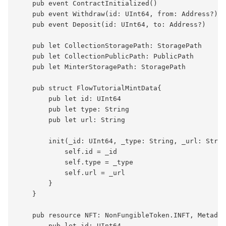
    pub event ContractInitialized()

    pub event Withdraw(id: UInt64, from: Address?)

    pub event Deposit(id: UInt64, to: Address?)

    pub let CollectionStoragePath: StoragePath

    pub let CollectionPublicPath: PublicPath

    pub let MinterStoragePath: StoragePath

    pub struct FlowTutorialMintData{

        pub let id: UInt64

        pub let type: String

        pub let url: String

        init(_id: UInt64, _type: String, _url: Strin
            self.id = _id

            self.type = _type

            self.url = _url

        }

    }

    pub resource NFT: NonFungibleToken.INFT, Metadat
        pub let id: UInt64
