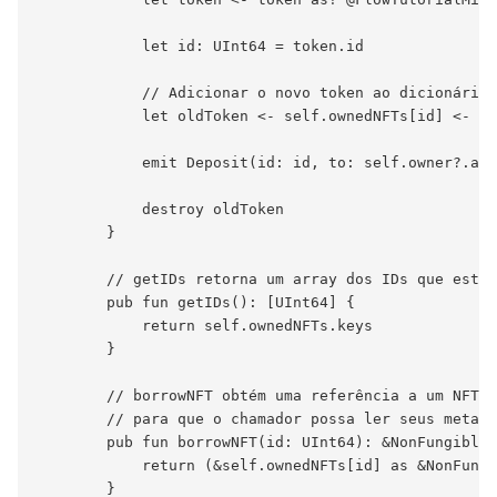
            let id: UInt64 = token.id

            // Adicionar o novo token ao dicionário 
            let oldToken <- self.ownedNFTs[id] <- to
            emit Deposit(id: id, to: self.owner?.add
            destroy oldToken

        }

        // getIDs retorna um array dos IDs que estão
        pub fun getIDs(): [UInt64] {

            return self.ownedNFTs.keys

        }

        // borrowNFT obtém uma referência a um NFT n
        // para que o chamador possa ler seus metada
        pub fun borrowNFT(id: UInt64): &NonFungibleT
            return (&self.ownedNFTs[id] as &NonFungi
        }
