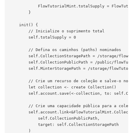
            FlowTutorialMint.totalSupply = FlowTutor
        }

    init() {

        // Inicialize o suprimento total

        self.totalSupply = 0

        // Defina os caminhos (paths) nominados

        self.CollectionStoragePath = /storage/flowTu
        self.CollectionPublicPath = /public/flowTuto
        self.MinterStoragePath = /storage/flowTutori
        // Crie um recurso de coleção e salve-o no a
        let collection <- create Collection()

        self.account.save(<-collection, to: self.Col
        // Crie uma capacidade pública para a coleçã
        self.account.link<&FlowTutorialMint.Collecti
            self.CollectionPublicPath,

            target: self.CollectionStoragePath

        )
