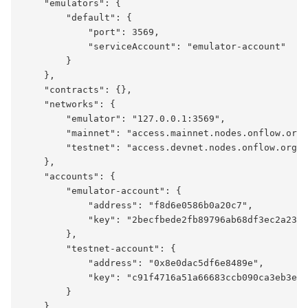
    "emulators": {

        "default": {

            "port": 3569,

            "serviceAccount": "emulator-account"

        }

    },

    "contracts": {},

    "networks": {

        "emulator": "127.0.0.1:3569",

        "mainnet": "access.mainnet.nodes.onflow.org:
        "testnet": "access.devnet.nodes.onflow.org:9
    },

    "accounts": {

        "emulator-account": {

            "address": "f8d6e0586b0a20c7",

            "key": "2becfbede2fb89796ab68df3ec2a23c3
        },

        "testnet-account": {

            "address": "0x8e0dac5df6e8489e",

            "key": "c91f4716a51a66683ccb090ca3eb3e21
        }

    },
