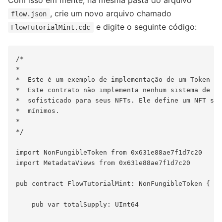
, crie um novo arquivo chamado
flow.json
e digite o seguinte código:
FlowTutorialMint.cdc
/* 

*

*  Este é um exemplo de implementação de um Token Nã
*  Este contrato não implementa nenhum sistema de cl
*  sofisticado para seus NFTs. Ele define um NFT sim
*  mínimos.

*   

*/

import NonFungibleToken from 0x631e88ae7f1d7c20

import MetadataViews from 0x631e88ae7f1d7c20

pub contract FlowTutorialMint: NonFungibleToken {

    pub var totalSupply: UInt64
