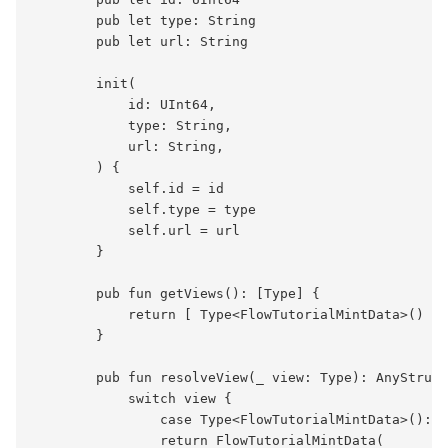
        pub let type: String

        pub let url: String

        init(

            id: UInt64,

            type: String,

            url: String,

        ) {

            self.id = id

            self.type = type

            self.url = url

        }

        pub fun getViews(): [Type] {

            return [ Type<FlowTutorialMintData>() ]

        }

        pub fun resolveView(_ view: Type): AnyStruct
            switch view {

                case Type<FlowTutorialMintData>():

                return FlowTutorialMintData(
