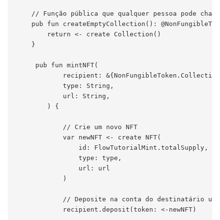
    // Função pública que qualquer pessoa pode chama
    pub fun createEmptyCollection(): @NonFungibleTok
        return <- create Collection()

    }

     pub fun mintNFT(

            recipient: &{NonFungibleToken.Collection
            type: String,

            url: String,

        ) {

            // Crie um novo NFT

            var newNFT <- create NFT(

                id: FlowTutorialMint.totalSupply,

                type: type,

                url: url

            )

            // Deposite na conta do destinatário usa
            recipient.deposit(token: <-newNFT)
