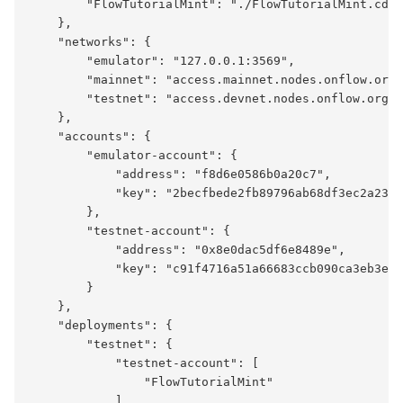
        "FlowTutorialMint": "./FlowTutorialMint.cdc"

    },

    "networks": {

        "emulator": "127.0.0.1:3569",

        "mainnet": "access.mainnet.nodes.onflow.org:
        "testnet": "access.devnet.nodes.onflow.org:9
    },

    "accounts": {

        "emulator-account": {

            "address": "f8d6e0586b0a20c7",

            "key": "2becfbede2fb89796ab68df3ec2a23c3
        },

        "testnet-account": {

            "address": "0x8e0dac5df6e8489e",

            "key": "c91f4716a51a66683ccb090ca3eb3e21
        }

    },

    "deployments": {

        "testnet": {

            "testnet-account": [

                "FlowTutorialMint"

            ]
