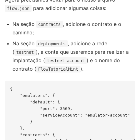
para adicionar algumas coisas:
flow.json
Na seção
, adicione o contrato e o
contracts
caminho;
Na seção
, adicione a rede
deployments
(
), a conta que usaremos para realizar a
testnet
implantação (
) e o nome do
testnet-account
contrato (
).
FlowTutorialMint
{

    "emulators": {

        "default": {

            "port": 3569,

            "serviceAccount": "emulator-account"

        }

    },

    "contracts": {
