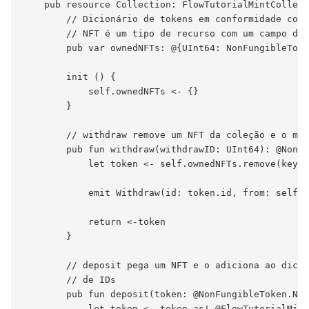
    pub resource Collection: FlowTutorialMintCollect
        // Dicionário de tokens em conformidade com 
        // NFT é um tipo de recurso com um campo de 
        pub var ownedNFTs: @{UInt64: NonFungibleToke
        init () {

            self.ownedNFTs <- {}

        }

        // withdraw remove um NFT da coleção e o mov
        pub fun withdraw(withdrawID: UInt64): @NonFu
            let token <- self.ownedNFTs.remove(key: 
            emit Withdraw(id: token.id, from: self.o
            return <-token

        }

        // deposit pega um NFT e o adiciona ao dicio
        // de IDs

        pub fun deposit(token: @NonFungibleToken.NFT
            let token <- token as! @FlowTutorialMint