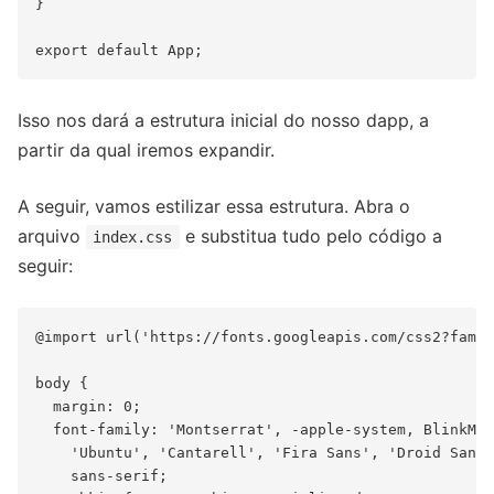
}

Isso nos dará a estrutura inicial do nosso dapp, a
partir da qual iremos expandir.
A seguir, vamos estilizar essa estrutura. Abra o
arquivo
e substitua tudo pelo código a
index.css
seguir:
@import url('https://fonts.googleapis.com/css2?famil
body {

  margin: 0;

  font-family: 'Montserrat', -apple-system, BlinkMac
    'Ubuntu', 'Cantarell', 'Fira Sans', 'Droid Sans'
    sans-serif;
