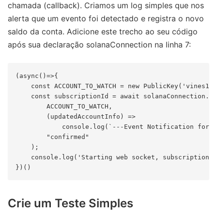
chamada (callback). Criamos um log simples que nos
alerta que um evento foi detectado e registra o novo
saldo da conta. Adicione este trecho ao seu código
após sua declaração solanaConnection na linha 7:
(async()=>{

    const ACCOUNT_TO_WATCH = new PublicKey('vines1vz
    const subscriptionId = await solanaConnection.on
        ACCOUNT_TO_WATCH,

        (updatedAccountInfo) =>

            console.log(`---Event Notification for $
        "confirmed"

    );

    console.log('Starting web socket, subscription I
Crie um Teste Simples