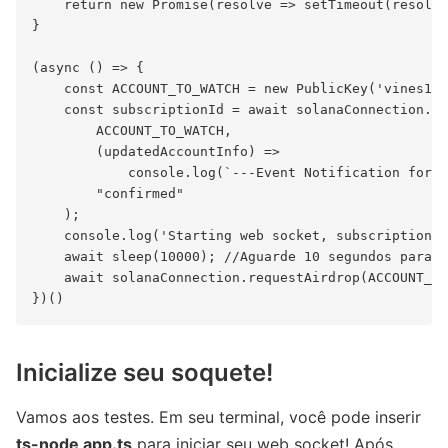
    return new Promise(resolve => setTimeout(resolve
}

(async () => {

    const ACCOUNT_TO_WATCH = new PublicKey('vines1vz
    const subscriptionId = await solanaConnection.on
        ACCOUNT_TO_WATCH,

        (updatedAccountInfo) =>

            console.log(`---Event Notification for $
        "confirmed"

    );

    console.log('Starting web socket, subscription I
    await sleep(10000); //Aguarde 10 segundos para o
    await solanaConnection.requestAirdrop(ACCOUNT_TO
Inicialize seu soquete!
Vamos aos testes. Em seu terminal, você pode inserir
ts-node app.ts
para iniciar seu web socket! Após