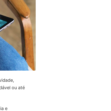
vidade,
ável ou até
ia e