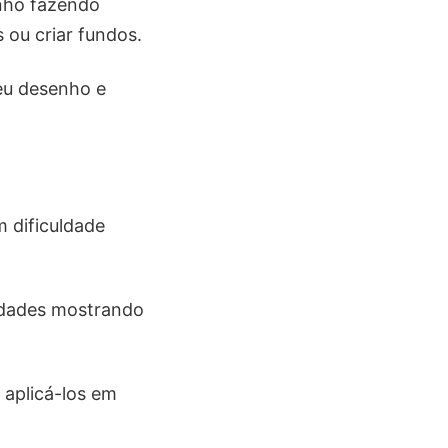
nho fazendo
 ou criar fundos.
eu desenho e
m dificuldade
uldades mostrando
 aplicá-los em