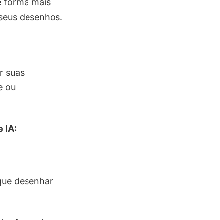
e forma mais
a seus desenhos.
r suas
e ou
 IA:
 que desenhar