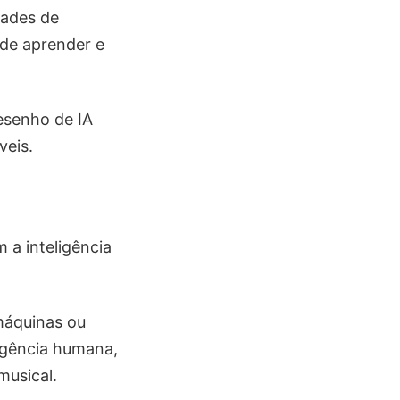
dades de
 de aprender e
esenho de IA
veis.
 a inteligência
máquinas ou
igência humana,
usical.