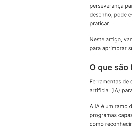
perseverança par
desenho, pode es
praticar.
Neste artigo, v
para aprimorar su
O que são 
Ferramentas de d
artificial (IA) pa
A IA é um ramo d
programas capaze
como reconhecim