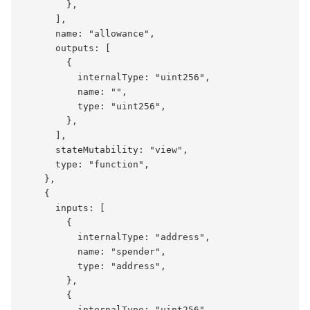
        },

      ],

      name: "allowance",

      outputs: [

        {

          internalType: "uint256",

          name: "",

          type: "uint256",

        },

      ],

      stateMutability: "view",

      type: "function",

    },

    {

      inputs: [

        {

          internalType: "address",

          name: "spender",

          type: "address",

        },

        {

          internalType: "uint256",
