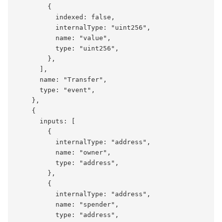
        {

          indexed: false,

          internalType: "uint256",

          name: "value",

          type: "uint256",

        },

      ],

      name: "Transfer",

      type: "event",

    },

    {

      inputs: [

        {

          internalType: "address",

          name: "owner",

          type: "address",

        },

        {

          internalType: "address",

          name: "spender",

          type: "address",
