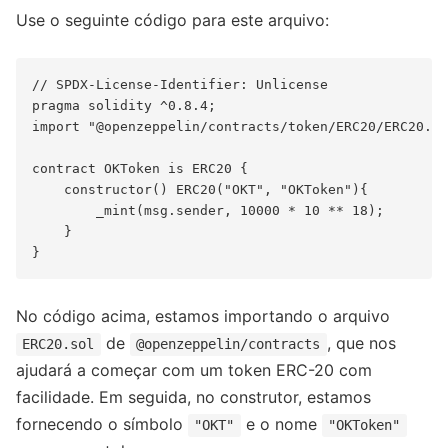
Use o seguinte código para este arquivo:
// SPDX-License-Identifier: Unlicense

pragma solidity ^0.8.4;

import "@openzeppelin/contracts/token/ERC20/ERC20.so
contract OKToken is ERC20 {

    constructor() ERC20("OKT", "OKToken"){

        _mint(msg.sender, 10000 * 10 ** 18);

    }

No código acima, estamos importando o arquivo
de
, que nos
ERC20.sol
@openzeppelin/contracts
ajudará a começar com um token ERC-20 com
facilidade. Em seguida, no construtor, estamos
fornecendo o símbolo
e o nome
"OKT"
"OKToken"