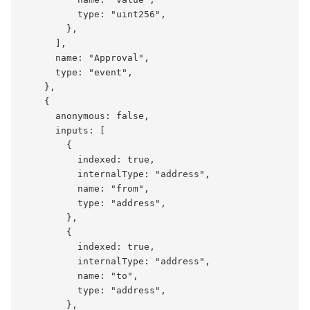
          type: "uint256",

        },

      ],

      name: "Approval",

      type: "event",

    },

    {

      anonymous: false,

      inputs: [

        {

          indexed: true,

          internalType: "address",

          name: "from",

          type: "address",

        },

        {

          indexed: true,

          internalType: "address",

          name: "to",

          type: "address",

        },
