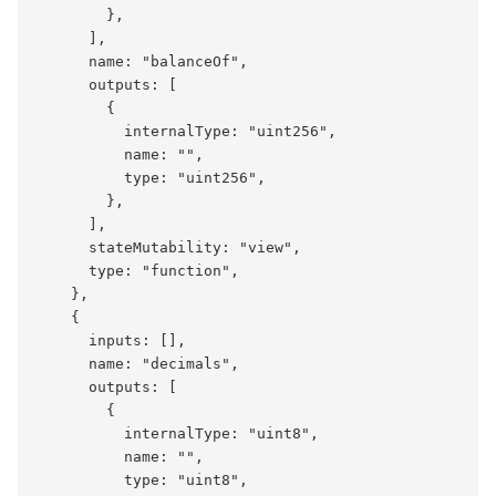
        },

      ],

      name: "balanceOf",

      outputs: [

        {

          internalType: "uint256",

          name: "",

          type: "uint256",

        },

      ],

      stateMutability: "view",

      type: "function",

    },

    {

      inputs: [],

      name: "decimals",

      outputs: [

        {

          internalType: "uint8",

          name: "",

          type: "uint8",
