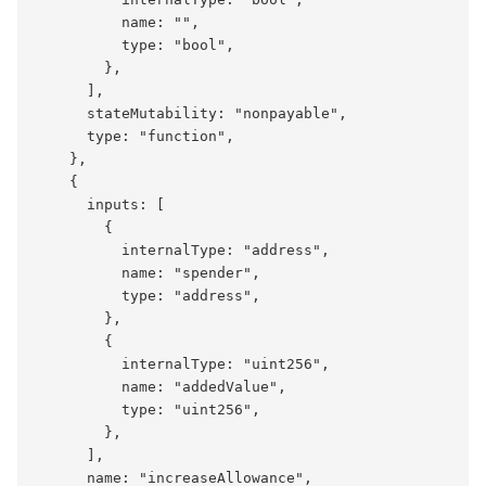
          name: "",

          type: "bool",

        },

      ],

      stateMutability: "nonpayable",

      type: "function",

    },

    {

      inputs: [

        {

          internalType: "address",

          name: "spender",

          type: "address",

        },

        {

          internalType: "uint256",

          name: "addedValue",

          type: "uint256",

        },

      ],

      name: "increaseAllowance",
