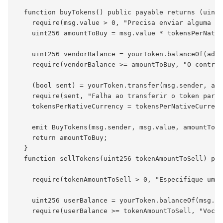
  function buyTokens() public payable returns (uint2
    require(msg.value > 0, "Precisa enviar alguma mo
    uint256 amountToBuy = msg.value * tokensPerNativ
    uint256 vendorBalance = yourToken.balanceOf(addr
    require(vendorBalance >= amountToBuy, "O contrat
    (bool sent) = yourToken.transfer(msg.sender, amo
    require(sent, "Falha ao transferir o token para 
    tokensPerNativeCurrency = tokensPerNativeCurrenc
    emit BuyTokens(msg.sender, msg.value, amountToBu
    return amountToBuy;

  }

  function sellTokens(uint256 tokenAmountToSell) pub
    require(tokenAmountToSell > 0, "Especifique uma 
    uint256 userBalance = yourToken.balanceOf(msg.se
    require(userBalance >= tokenAmountToSell, "Voce 