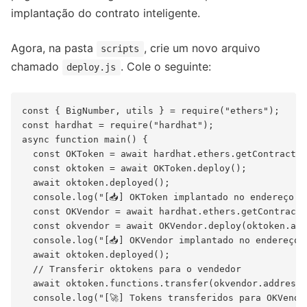
implantação do contrato inteligente.
Agora, na pasta
, crie um novo arquivo
scripts
chamado
. Cole o seguinte:
deploy.js
const { BigNumber, utils } = require("ethers");

const hardhat = require("hardhat");

async function main() {

  const OKToken = await hardhat.ethers.getContractFa
  const oktoken = await OKToken.deploy();

  await oktoken.deployed();

  console.log("[📥] OKToken implantado no endereço: 
  const OKVendor = await hardhat.ethers.getContractF
  const okvendor = await OKVendor.deploy(oktoken.add
  console.log("[📥] OKVendor implantado no endereço:
  await oktoken.deployed();

  // Transferir oktokens para o vendedor

  await oktoken.functions.transfer(okvendor.address,
  console.log("[🚀] Tokens transferidos para OKVendor