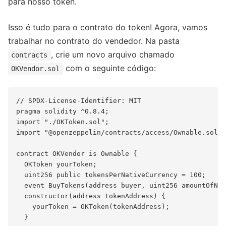
para nosso token.
Isso é tudo para o contrato do token! Agora, vamos
trabalhar no contrato do vendedor. Na pasta
, crie um novo arquivo chamado
contracts
com o seguinte código:
OKVendor.sol
// SPDX-License-Identifier: MIT

pragma solidity ^0.8.4;

import "./OKToken.sol";

import "@openzeppelin/contracts/access/Ownable.sol";

contract OKVendor is Ownable {

  OKToken yourToken;

  uint256 public tokensPerNativeCurrency = 100;

  event BuyTokens(address buyer, uint256 amountOfNat
  constructor(address tokenAddress) {

    yourToken = OKToken(tokenAddress);

  }
