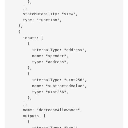
        },

      ],

      stateMutability: "view",

      type: "function",

    },

    {

      inputs: [

        {

          internalType: "address",

          name: "spender",

          type: "address",

        },

        {

          internalType: "uint256",

          name: "subtractedValue",

          type: "uint256",

        },

      ],

      name: "decreaseAllowance",

      outputs: [

        {

          internalType: "bool",
