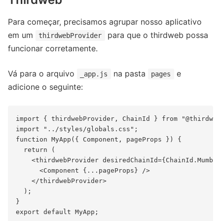
Para começar, precisamos agrupar nosso aplicativo
em um
para que o thirdweb possa
thirdwebProvider
funcionar corretamente.
Vá para o arquivo
na pasta
e
_app.js
pages
adicione o seguinte:
import { thirdwebProvider, ChainId } from "@thirdweb
import "../styles/globals.css";

function MyApp({ Component, pageProps }) {

  return (

    <thirdwebProvider desiredChainId={ChainId.Mumbai
      <Component {...pageProps} />

    </thirdwebProvider>

  );

}
