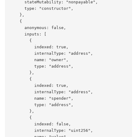
      stateMutability: "nonpayable",

      type: "constructor",

    },

    {

      anonymous: false,

      inputs: [

        {

          indexed: true,

          internalType: "address",

          name: "owner",

          type: "address",

        },

        {

          indexed: true,

          internalType: "address",

          name: "spender",

          type: "address",

        },

        {

          indexed: false,

          internalType: "uint256",

          name: "value",
