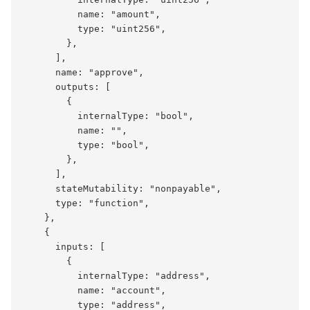
          name: "amount",

          type: "uint256",

        },

      ],

      name: "approve",

      outputs: [

        {

          internalType: "bool",

          name: "",

          type: "bool",

        },

      ],

      stateMutability: "nonpayable",

      type: "function",

    },

    {

      inputs: [

        {

          internalType: "address",

          name: "account",

          type: "address",
