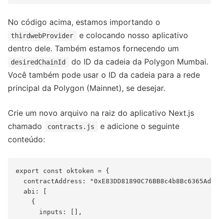
No código acima, estamos importando o
e colocando nosso aplicativo
thirdwebProvider
dentro dele. Também estamos fornecendo um
do ID da cadeia da Polygon Mumbai.
desiredChainId
Você também pode usar o ID da cadeia para a rede
principal da Polygon (Mainnet), se desejar.
Crie um novo arquivo na raiz do aplicativo Next.js
chamado
e adicione o seguinte
contracts.js
conteúdo:
export const oktoken = {

  contractAddress: "0xE83DD81890C76BB8c4b8Bc6365Ad95
  abi: [

    {

      inputs: [],
