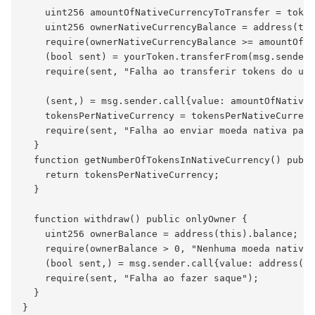
    uint256 amountOfNativeCurrencyToTransfer = token
    uint256 ownerNativeCurrencyBalance = address(thi
    require(ownerNativeCurrencyBalance >= amountOfNa
    (bool sent) = yourToken.transferFrom(msg.sender,
    require(sent, "Falha ao transferir tokens do usu
    (sent,) = msg.sender.call{value: amountOfNativeC
    tokensPerNativeCurrency = tokensPerNativeCurrenc
    require(sent, "Falha ao enviar moeda nativa para
  }

  function getNumberOfTokensInNativeCurrency() publi
    return tokensPerNativeCurrency;

  }

  function withdraw() public onlyOwner {

    uint256 ownerBalance = address(this).balance;

    require(ownerBalance > 0, "Nenhuma moeda nativa 
    (bool sent,) = msg.sender.call{value: address(th
    require(sent, "Falha ao fazer saque");

  }
