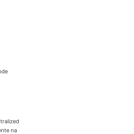
ode
tralized
ente na