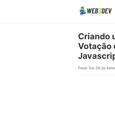
Criando 
Votação 
Javascri
Paulo Gio
·
28 de set