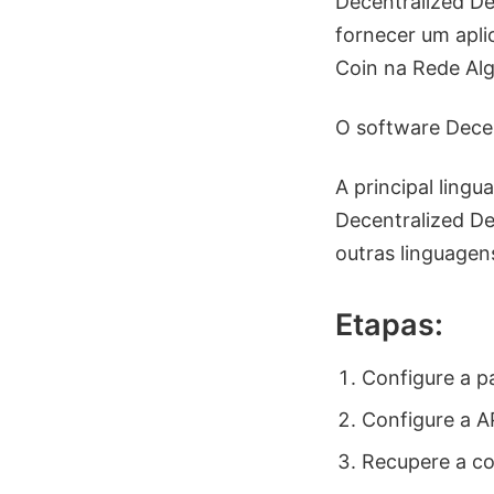
Decentralized De
fornecer um apli
Coin na Rede Al
O software Decen
A principal ling
Decentralized De
outras linguagen
Etapas:
Configure a pa
Configure a AP
Recupere a con