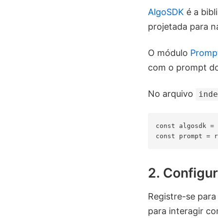
AlgoSDK
é a bibl
projetada para 
O módulo
Promp
com o prompt do
No arquivo
ind
const algosdk = 
2. Configur
Registre-se par
para interagir c