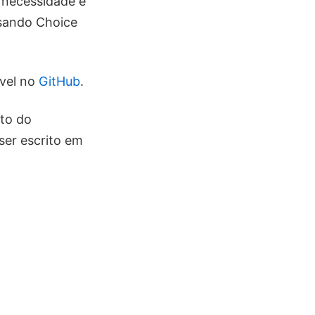
 necessidade e
usando Choice
ível no
GitHub
.
nto do
ser escrito em