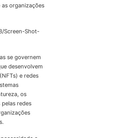
e as organizações
adas se governem
 que desenvolvem
 (NFTs) e redes
istemas
atureza, os
 pelas redes
organizações
s.