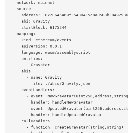
   network: mainnet

   source:

     address: '0x2E645469f354BB4F5c8a05B3b30A929361c
     abi: Gravity

     startBlock: 6175244

   mapping:

     kind: ethereum/events

     apiVersion: 0.0.1

     language: wasm/assemblyscript

     entities:

       - Gravatar

     abis:

       - name: Gravity

         file: ./abis/Gravity.json

     eventHandlers:

       - event: NewGravatar(uint256,address,string,s
         handler: handleNewGravatar

       - event: UpdatedGravatar(uint256,address,stri
         handler: handleUpdatedGravatar

     callHandlers:

       - function: createGravatar(string,string)
