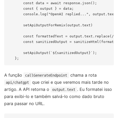
       const data = await response.json();

       const { output } = data;

       console.log("OpenAI replied...", output.text)
       setApiOutputForRemix(output.text)

       const formattedText = output.text.replace(/\n
       const sanitizedOutput = sanitizeHtml(formatte
       setApiOutput(`${sanitizedOutput}`);

A função
chama a rota
callGenerateEndpoint
que criei e que veremos mais tarde no
api/chatgpt
artigo. A API retorna o
. Eu formatei isso
output.text
para exibi-lo e também salvá-lo como dado bruto
para passar no URL.