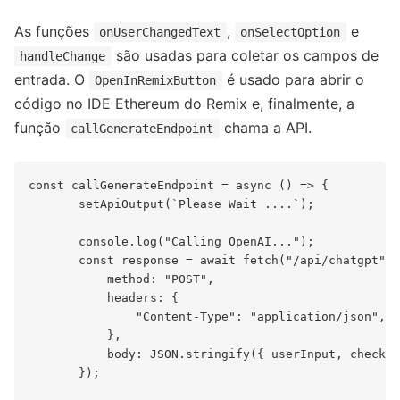
As funções
,
e
onUserChangedText
onSelectOption
são usadas para coletar os campos de
handleChange
entrada. O
é usado para abrir o
OpenInRemixButton
código no IDE Ethereum do Remix e, finalmente, a
função
chama a API.
callGenerateEndpoint
const callGenerateEndpoint = async () => {

       setApiOutput(`Please Wait ....`);

       console.log("Calling OpenAI...");

       const response = await fetch("/api/chatgpt", 
           method: "POST",

           headers: {

               "Content-Type": "application/json",

           },

           body: JSON.stringify({ userInput, checked
       });
