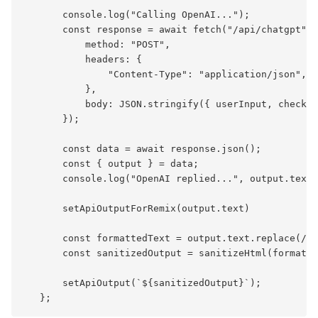
       console.log("Calling OpenAI...");

       const response = await fetch("/api/chatgpt", 
           method: "POST",

           headers: {

               "Content-Type": "application/json",

           },

           body: JSON.stringify({ userInput, checked
       });

       const data = await response.json();

       const { output } = data;

       console.log("OpenAI replied...", output.text)
       setApiOutputForRemix(output.text)

       const formattedText = output.text.replace(/\n
       const sanitizedOutput = sanitizeHtml(formatte
       setApiOutput(`${sanitizedOutput}`);
