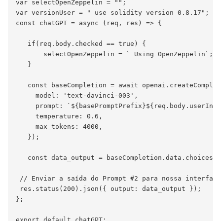
var selectOpenZeppelin = "";

var versionUser = " use solidity version 0.8.17";

const chatGPT = async (req, res) => {

   if(req.body.checked == true) {

       selectOpenZeppelin = ` Using OpenZeppelin`;

   }

   const baseCompletion = await openai.createComplet
     model: 'text-davinci-003',

     prompt: `${basePromptPrefix}${req.body.userInpu
     temperature: 0.6,

     max_tokens: 4000,

   });

   const data_output = baseCompletion.data.choices.p
 // Enviar a saída do Prompt #2 para nossa interface
 res.status(200).json({ output: data_output });

};
