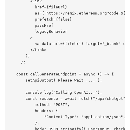
         <Link

           href={fileUrl}

           as={`https://remix.ethereum.org?code=${fi
           prefetch={false}

           passHref

           legacyBehavior

         >

           <a data-url={fileUrl} target="_blank" cla
         </Link>

       );

     };

   const callGenerateEndpoint = async () => {

       setApiOutput(`Please Wait ....`);

       console.log("Calling OpenAI...");

       const response = await fetch("/api/chatgpt", 
           method: "POST",

           headers: {

               "Content-Type": "application/json",

           },

           body: JSON.stringify({ userInput, checked