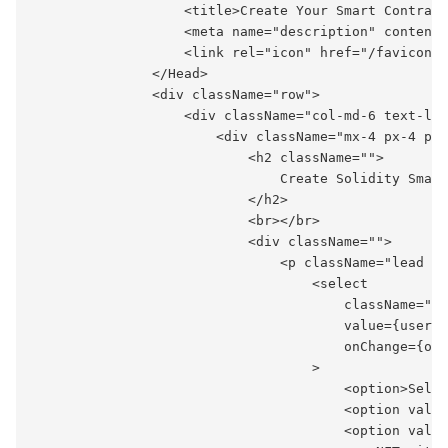
                   <title>Create Your Smart Contract
                   <meta name="description" content=
                   <link rel="icon" href="/favicon.i
               </Head>

               <div className="row">

                   <div className="col-md-6 text-lef
                       <div className="mx-4 px-4 py-
                           <h2 className="">

                               Create Solidity Smart
                           </h2>

                           <br></br>

                           <div className="">

                               <p className="lead mb
                                   <select

                                       className="fo
                                       value={userIn
                                       onChange={onS
                                   >

                                       <option>Selec
                                       <option value
                                       <option value