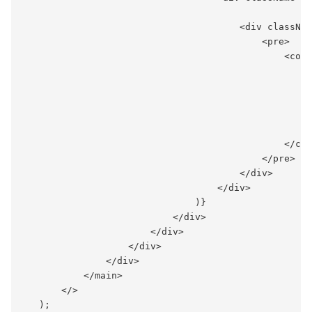
                                       <div classNam
                                           <pre>

                                               <code
                                                   <
                                                    
                                                    
                                                    
                                                   >
                                               </cod
                                           </pre>

                                       </div>

                                   </div>

                               )}

                           </div>

                       </div>

                   </div>

               </div>

           </main>

       </>

   );
