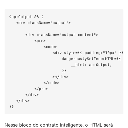
{apiOutput && (

   <div className="output">

       <div className="output-content">

           <pre>

               <code>

                   <div style={{ padding:"10px" }}

                       dangerouslySetInnerHTML={{

                           __html: apiOutput,

                       }}

                   ></div>

               </code>

           </pre>

       </div>

   </div>

Nesse bloco do contrato inteligente, o HTML será