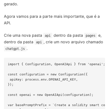
gerado.
Agora vamos para a parte mais importante, que é a
API.
Crie uma nova pasta
dentro da pasta
e,
api
pages
dentro da pasta
, crie um novo arquivo chamado
api
.
chatgpt.js
import { Configuration, OpenAIApi } from 'openai';

const configuration = new Configuration({

 apiKey: process.env.OPENAI_API_KEY,

});

const openai = new OpenAIApi(configuration);

var basePromptPrefix = `Create a solidity smart cont