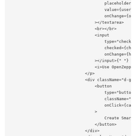
                                       placeholder="
                                       value={userIn
                                       onChange={onU
                                   ></textarea>

                                   <br></br>

                                   <input

                                       type="checkbo
                                       checked={chec
                                       onChange={han
                                   ></input>{" "}

                                   <i>Use OpenZeppel
                               </p>

                               <div className="d-gri
                                   <button

                                       type="button"

                                       className="bt
                                       onClick={call
                                   >

                                       Create Smart 
                                   </button>

                               </div>
