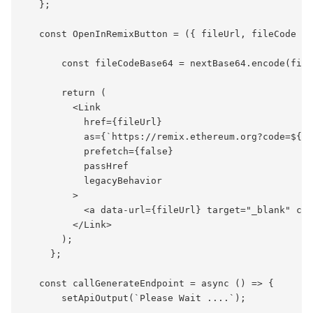
   };

   const OpenInRemixButton = ({ fileUrl, fileCode })
       const fileCodeBase64 = nextBase64.encode(file
       return (

         <Link

           href={fileUrl}

           as={`https://remix.ethereum.org?code=${fi
           prefetch={false}

           passHref

           legacyBehavior

         >

           <a data-url={fileUrl} target="_blank" cla
         </Link>

       );

     };

   const callGenerateEndpoint = async () => {

       setApiOutput(`Please Wait ....`);
