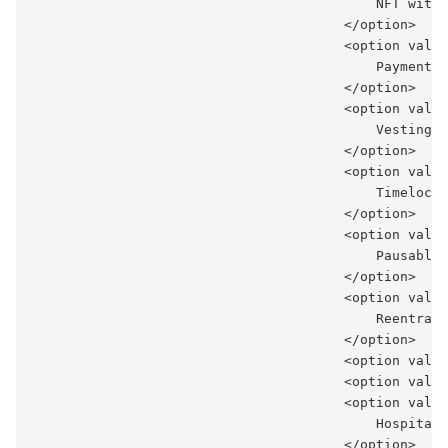
                                           NFT with 
                                       </option>

                                       <option value
                                           PaymentSp
                                       </option>

                                       <option value
                                           VestingWa
                                       </option>

                                       <option value
                                           Timelock

                                       </option>

                                       <option value
                                           Pausable

                                       </option>

                                       <option value
                                           Reentranc
                                       </option>

                                       <option value
                                       <option value
                                       <option value
                                           Hospital 
                                       </option>
