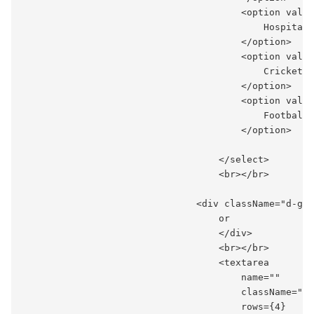
                                       <option value
                                           Hospital 
                                       </option>

                                       <option value
                                           Cricket R
                                       </option>

                                       <option value
                                           Football 
                                       </option>

                                   </select>

                                   <br></br>

                               <div className="d-gri
                                   or

                                   </div>

                                   <br></br>

                                   <textarea

                                       name=""

                                       className="fo
                                       rows={4}
