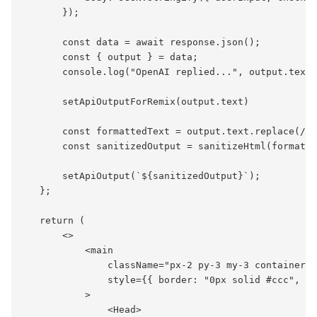
       });

       const data = await response.json();

       const { output } = data;

       console.log("OpenAI replied...", output.text)
       setApiOutputForRemix(output.text)

       const formattedText = output.text.replace(/\n
       const sanitizedOutput = sanitizeHtml(formatte
       setApiOutput(`${sanitizedOutput}`);

   };

   return (

       <>

           <main

               className="px-2 py-3 my-3 container"

               style={{ border: "0px solid #ccc", ba
           >

               <Head>
