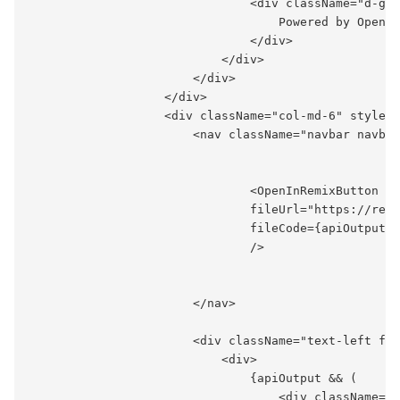
                               <div className="d-gri
                                   Powered by OpenAI
                               </div>

                           </div>

                       </div>

                   </div>

                   <div className="col-md-6" style={
                       <nav className="navbar navbar
                               <OpenInRemixButton

                               fileUrl="https://remi
                               fileCode={apiOutputFo
                               />

                       </nav>

                       <div className="text-left fle
                           <div>

                               {apiOutput && (

                                   <div className="o