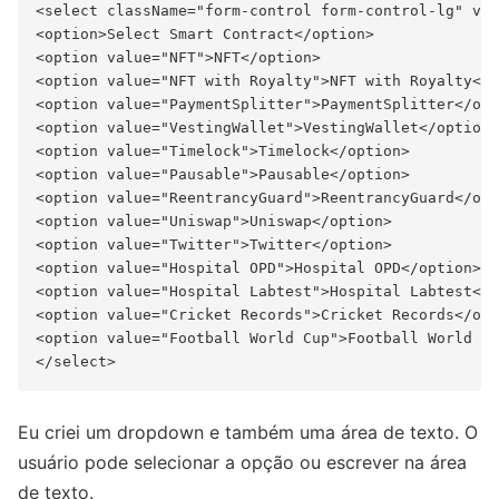
<select className="form-control form-control-lg" val
<option>Select Smart Contract</option>

<option value="NFT">NFT</option>

<option value="NFT with Royalty">NFT with Royalty</o
<option value="PaymentSplitter">PaymentSplitter</opt
<option value="VestingWallet">VestingWallet</option>

<option value="Timelock">Timelock</option>

<option value="Pausable">Pausable</option>

<option value="ReentrancyGuard">ReentrancyGuard</opt
<option value="Uniswap">Uniswap</option>

<option value="Twitter">Twitter</option>

<option value="Hospital OPD">Hospital OPD</option>

<option value="Hospital Labtest">Hospital Labtest</o
<option value="Cricket Records">Cricket Records</opt
<option value="Football World Cup">Football World Cu
Eu criei um dropdown e também uma área de texto. O
usuário pode selecionar a opção ou escrever na área
de texto.