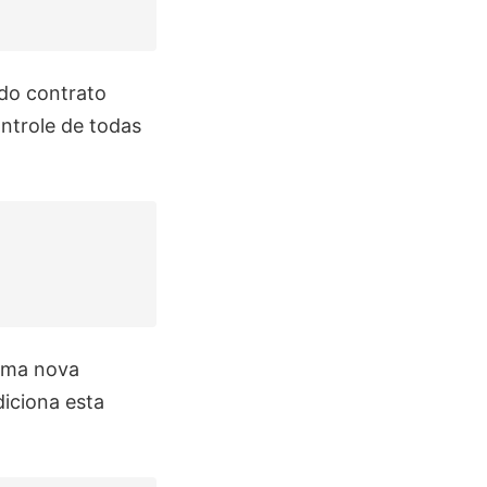
 do contrato
ontrole de todas
uma nova
diciona esta