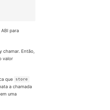
 ABI para
y chamar. Então,
o valor
ica que
store
rmata a chamada
em uma