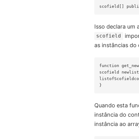
Isso declara um 
impor
scofield
as instâncias do
function get_new
scofield newlist
listofScofieldco
Quando esta fu
instância do con
instância ao arr