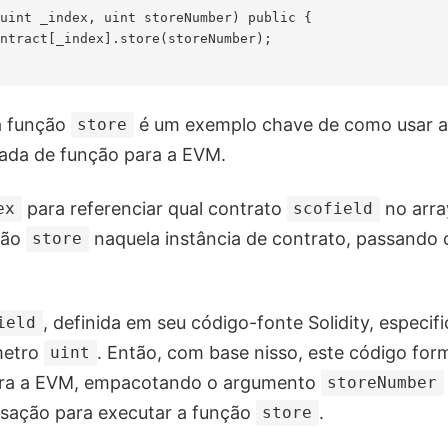
uint _index, uint storeNumber) public {

ntract[_index].store(storeNumber);

a função
é um exemplo chave de como usar a
store
ada de função para a EVM.
para referenciar qual contrato
no arra
ex
scofield
ção
naquela instância de contrato, passando 
store
, definida em seu código-fonte Solidity, especif
ield
metro
. Então, com base nisso, este código fo
uint
ara a EVM, empacotando o argumento
storeNumber
sação para executar a função
.
store