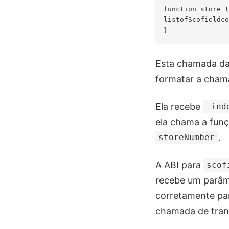
function store (
listofScofieldco
Esta chamada d
formatar a cham
Ela recebe
_ind
ela chama a fun
.
storeNumber
A ABI para
scof
recebe um parâ
corretamente p
chamada de tran