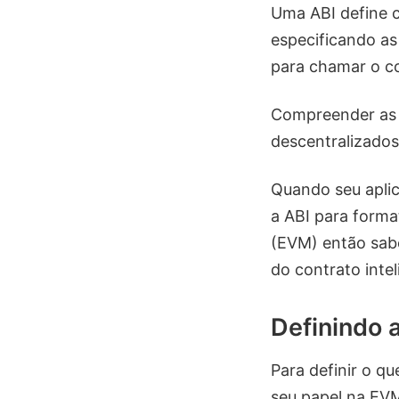
Uma ABI define c
especificando as
para chamar o c
Compreender as 
descentralizados
Quando seu aplic
a ABI para form
(EVM) então sab
do contrato intel
Definindo 
Para definir o q
seu papel na EV