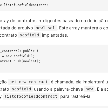
array de contratos inteligentes baseado na definição
tada do arquivo
. Este array manterá o c
new1.sol
 contrato
implantadas.
scofield
_contract() public {

 = new scofield();

ntract.push(newlist);

nção
é chamada, ela implantará 
get_new_contract
trato
usando a palavra-chave
. Ela a
scofield
new
ay
para rastreá-la.
listofScofieldcontract