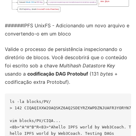
######IPFS UnixFS - Adicionando um novo arquivo e
convertendo-o em um bloco
Valide o processo de persistência inspecionando o
diretório de blocos. Você descobrirá que o conteúdo
foi escrito sob a chave
Multihash Datastore Key
usando a
codificação DAG Protobuf
(131
bytes
+
codificação extra Protobuf).
ls -la blocks/PV/

> 142 CIQAQIXXW2OAQSKZ6AQ2SDEYRZXWPDZNJUAFR3YORYN75I
vim blocks/PV/CIQA...

<8b>^A^H^B^R<83>^Ahello IPFS world by Web3Coach. Tes
hello IPFS world by Web3Coach. Testing DAGs
