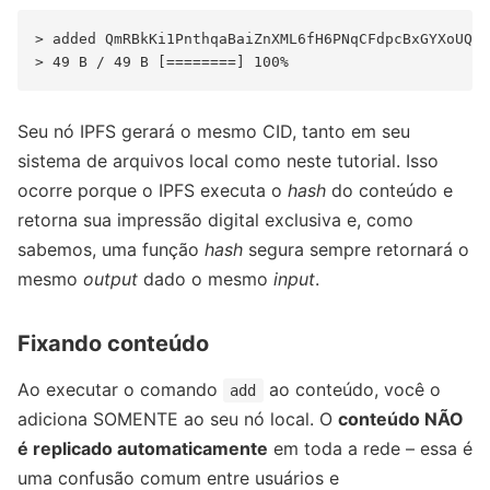
> added QmRBkKi1PnthqaBaiZnXML6fH6PNqCFdpcBxGYXoUQfp
Seu nó IPFS gerará o mesmo CID, tanto em seu
sistema de arquivos local como neste tutorial. Isso
ocorre porque o IPFS executa o
hash
do conteúdo e
retorna sua impressão digital exclusiva e, como
sabemos, uma função
hash
segura sempre retornará o
mesmo
output
dado o mesmo
input
.
Fixando conteúdo
Ao executar o comando
ao conteúdo, você o
add
adiciona SOMENTE ao seu nó local. O
conteúdo NÃO
é replicado automaticamente
em toda a rede – essa é
uma confusão comum entre usuários e