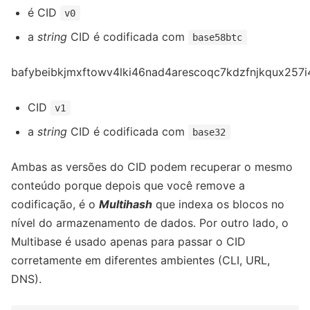
é CID
v0
a
string
CID é codificada com
base58btc
bafybeibkjmxftowv4lki46nad4arescoqc7kdzfnjkqux257
CID
v1
a
string
CID é codificada com
base32
Ambas as versões do CID podem recuperar o mesmo
conteúdo porque depois que você remove a
codificação, é o
Multihash
que indexa os blocos no
nível do armazenamento de dados. Por outro lado, o
Multibase é usado apenas para passar o CID
corretamente em diferentes ambientes (CLI, URL,
DNS).