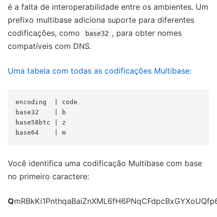
é a falta de interoperabilidade entre os ambientes. Um
prefixo multibase adiciona suporte para diferentes
codificações, como
, para obter nomes
base32
compatíveis com DNS.
Uma tabela com todas as codificações Multibase:
encoding  | code

base32    | b

base58btc | z

Você identifica uma codificação Multibase com base
no primeiro caractere:
Q
mRBkKi1PnthqaBaiZnXML6fH6PNqCFdpcBxGYXoUQfp