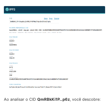
Ao analisar o CID
QmRBkKi1P…p6z
, você descobre: