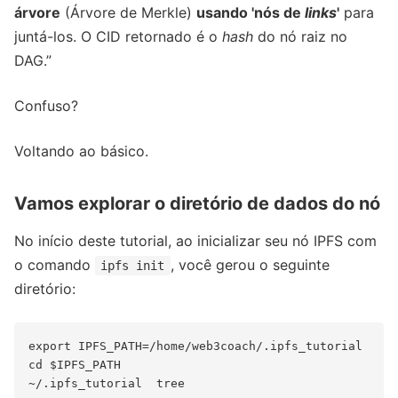
árvore
(Árvore de Merkle)
usando 'nós de
links
'
para
juntá-los. O CID retornado é o
hash
do nó raiz no
DAG.”
Confuso?
Voltando ao básico.
Vamos explorar o diretório de dados do nó
No início deste tutorial, ao inicializar seu nó IPFS com
o comando
, você gerou o seguinte
ipfs init
diretório:
​​export IPFS_PATH=/home/web3coach/.ipfs_tutorial

cd $IPFS_PATH

~/.ipfs_tutorial  tree
