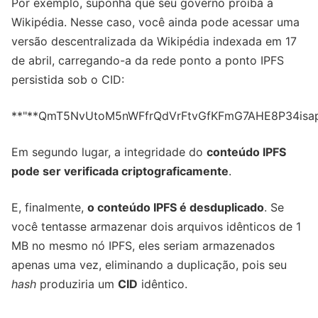
Por exemplo, suponha que seu governo proíba a
Wikipédia. Nesse caso, você ainda pode acessar uma
versão descentralizada da Wikipédia indexada em 17
de abril, carregando-a da rede ponto a ponto IPFS
persistida sob o CID:
**"**QmT5NvUtoM5nWFfrQdVrFtvGfKFmG7AHE8P34isa
Em segundo lugar, a integridade do
conteúdo IPFS
pode ser verificada criptograficamente
.
E, finalmente,
o conteúdo IPFS é desduplicado
. Se
você tentasse armazenar dois arquivos idênticos de 1
MB no mesmo nó IPFS, eles seriam armazenados
apenas uma vez, eliminando a duplicação, pois seu
hash
produziria um
CID
idêntico.