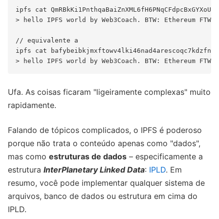
ipfs cat QmRBkKi1PnthqaBaiZnXML6fH6PNqCFdpcBxGYXoUQf
> hello IPFS world by Web3Coach. BTW: Ethereum FTW

// equivalente a

ipfs cat bafybeibkjmxftowv4lki46nad4arescoqc7kdzfnjk
Ufa. As coisas ficaram "ligeiramente complexas" muito
rapidamente.
Falando de tópicos complicados, o IPFS é poderoso
porque não trata o conteúdo apenas como "dados",
mas como
estruturas de dados
– especificamente a
estrutura
InterPlanetary Linked Data
:
IPLD
. Em
resumo, você pode implementar qualquer sistema de
arquivos, banco de dados ou estrutura em cima do
IPLD.