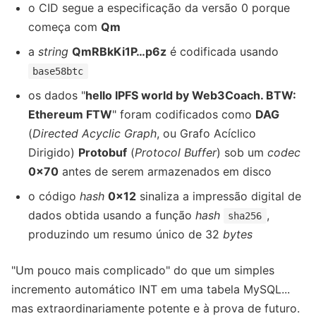
o CID segue a especificação da versão 0 porque
começa com
Qm
a
string
QmRBkKi1P…p6z
é codificada usando
base58btc
os dados "
hello IPFS world by Web3Coach. BTW:
Ethereum FTW
" foram codificados como
DAG
(
Directed Acyclic Graph
, ou Grafo Acíclico
Dirigido)
Protobuf
(
Protocol Buffer
) sob um
codec
0x70
antes de serem armazenados em disco
o código
hash
0x12
sinaliza a impressão digital de
dados obtida usando a função
hash
,
sha256
produzindo um resumo único de 32
bytes
"Um pouco mais complicado" do que um simples
incremento automático INT em uma tabela MySQL...
mas extraordinariamente potente e à prova de futuro.