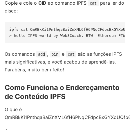
Copie e cole o
CID
ao comando IPFS
para ler do
cat
disco:
ipfs cat QmRBkKi1PnthqaBaiZnXML6fH6PNqCFdpcBxGYXoUQf
Os comandos
,
e
são as funções IPFS
add
pin
cat
mais significativas, e você acabou de aprendê-las.
Parabéns, muito bem feito!
Como Funciona o Endereçamento
de Conteúdo IPFS
O que é
QmRBkKi1PnthqaBaiZnXML6fH6PNqCFdpcBxGYXoUQfp