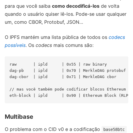
para que você saiba
como decodificá-los
de volta
quando o usuário quiser lê-los. Pode-se usar qualquer
um, como CBOR, Protobuf, JSON…
O IPFS mantém uma lista pública de todos os
codecs
possíveis
. Os
codecs
mais comuns são:
raw       | ipld      | 0x55 | raw binary

dag-pb    | ipld      | 0x70 | MerkleDAG protobuf

dag-cbor  | ipld      | 0x71 | MerkleDAG cbor

// mas você também pode codificar blocos Ethereum no
Multibase
O problema com o CID v0 e a codificação
base58btc