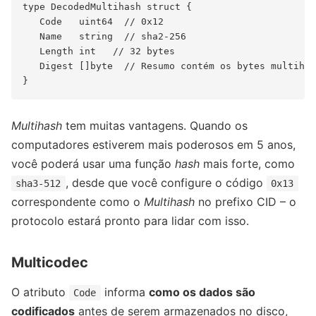
type DecodedMultihash struct {

   Code   uint64  // 0x12

   Name   string  // sha2-256

   Length int   // 32 bytes

   Digest []byte  // Resumo contém os bytes multihas
Multihash
tem muitas vantagens. Quando os
computadores estiverem mais poderosos em 5 anos,
você poderá usar uma função
hash
mais forte, como
, desde que você configure o código
sha3-512
0x13
correspondente como o
Multihash
no prefixo CID – o
protocolo estará pronto para lidar com isso.
Multicodec
O atributo
informa
como os dados são
Code
codificados
antes de serem armazenados no disco,