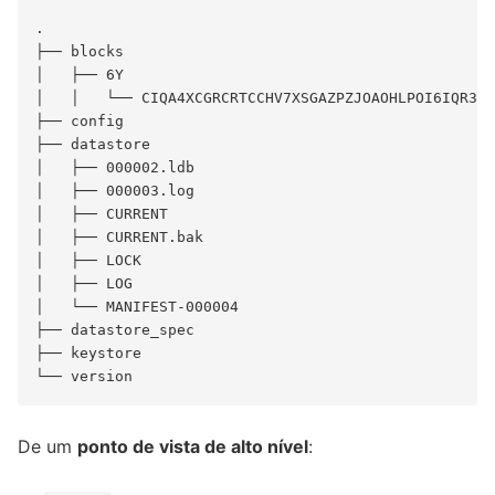
.

├── blocks

│   ├── 6Y

│   │   └── CIQA4XCGRCRTCCHV7XSGAZPZJOAOHLPOI6IQR3H6
├── config

├── datastore

│   ├── 000002.ldb

│   ├── 000003.log

│   ├── CURRENT

│   ├── CURRENT.bak

│   ├── LOCK

│   ├── LOG

│   └── MANIFEST-000004

├── datastore_spec

├── keystore

De um
ponto de vista de alto nível
: