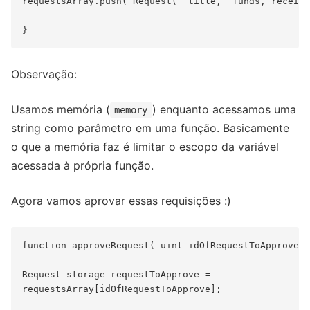
requestsArray.push( Request( _title, _funds,_receive
Observação:
Usamos memória (
) enquanto acessamos uma
memory
string como parâmetro em uma função. Basicamente
o que a memória faz é limitar o escopo da variável
acessada à própria função.
Agora vamos aprovar essas requisições :)
function approveRequest( uint idOfRequestToApprove )
Request storage requestToApprove = 

requestsArray[idOfRequestToApprove];
