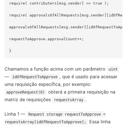
require( contributers[msg.sender] == true );

require( approvalsOfAllRequests[msg.sender][idOfRequ
approvalsOfAllRequests[msg.sender][idOfRequestToAppr
requestToApprove.approvalCount++;

Chamamos a função acima com um parâmetro
uint
—
, que é usado para acessar
idOfRequestToApprove
uma requisição específica, por exemplo:
obterá a primeira requisição na
approveRequest(0)
matriz de requisições
.
requestsArray
Linha 1 —
Request storage requestToApprove =
Essa linha
requestsArray[idOfRequestToApprove];