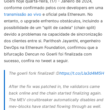
Goerli hoje quarta-feira, (17) - Janeiro de 2024,
conforme confirmado pelos core developers em uma
transmissão ao vivo
e oficial pela Ethereum. No
entanto, o upgrade enfrentou obstáculos, incluindo a
possibilidade de um "split de cadeia" (chain split)
devido a problemas na capacidade de sincronização
dos clientes entre si. Parithosh Jayanthi, engenheiro
DevOps na Ethereum Foundation, confirmou que a
bifurcação Dencun no Goerli foi finalizada com
sucesso, confira no tweet a seguir.
The goerli fork finalized! :D
https://t.co/LIa3d4Ml5H
After the fix was patched in, the validators came
back online and the chain started finalizing again.
The MEV circuitbreaker automatically disables and
mev-blocks have started flowing through as well.