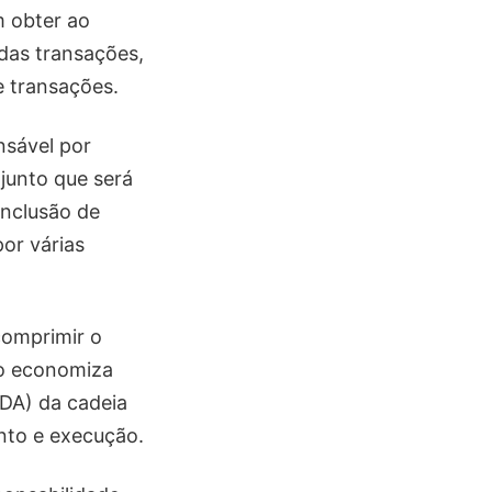
m obter ao
das transações,
e transações.
nsável por
junto que será
inclusão de
or várias
omprimir o
so economiza
 DA) da cadeia
nto e execução.