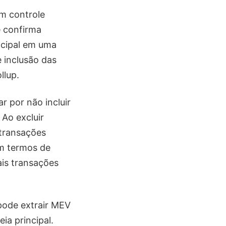
m controle
e confirma
incipal em uma
 inclusão das
llup.
r por não incluir
 Ao excluir
 transações
em termos de
ais transações
pode extrair MEV
ia principal.