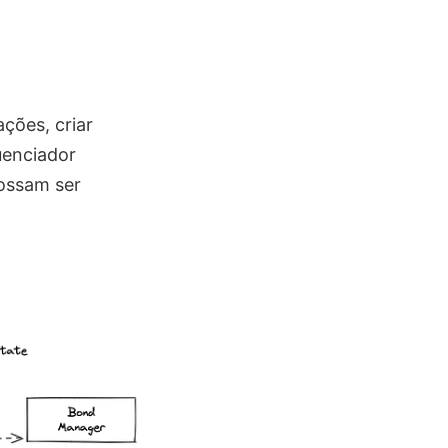
ções, criar
uenciador
possam ser