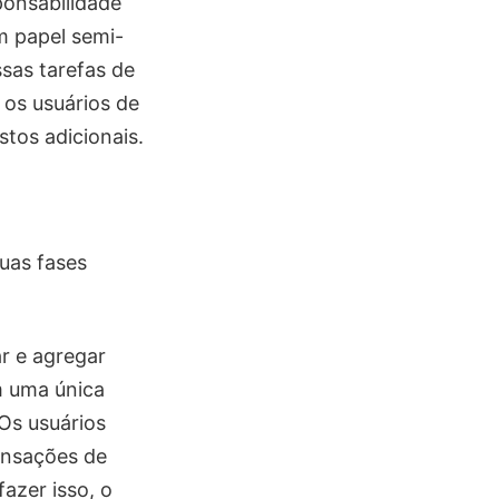
ponsabilidade
m papel semi-
ssas tarefas de
 os usuários de
stos adicionais.
uas fases
r e agregar
m uma única
Os usuários
ansações de
azer isso, o