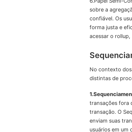
6.Papel Semi-Con
sobre a agregaçã
confiável. Os us
forma justa e ef
acessar o rollup
Sequencia
No contexto dos 
distintas de pro
1.Sequenciamen
transações fora 
transação. O Seq
enviam suas tran
usuários em um co