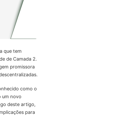
ea que tem
dade de Camada 2.
agem promissora
descentralizadas.
conhecido como o
do um novo
go deste artigo,
mplicações para