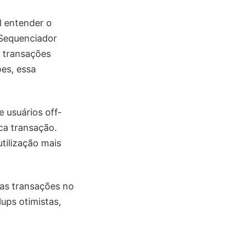
l entender o
 Sequenciador
s transações
ões, essa
 usuários off-
ica transação.
tilização mais
das transações no
lups otimistas,