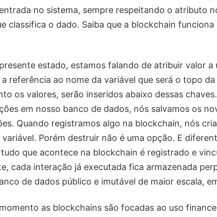
 entrada no sistema, sempre respeitando o atributo n
ue classifica o dado. Saiba que a blockchain funcion
presente estado, estamos falando de atribuir valor 
a referência ao nome da variável que será o topo d
to os valores, serão inseridos abaixo dessas chaves
ações em nosso banco de dados, nós salvamos os nov
ões. Quando registramos algo na blockchain, nós cr
variável. Porém destruir não é uma opção. E diferen
tudo que acontece na blockchain é registrado e vinc
, cada interação já executada fica armazenada per
nco de dados público e imutável de maior escala, em
 momento as blockchains são focadas ao uso financei