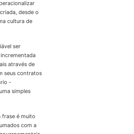
peracionalizar
 criada, desde o
ma cultura de
ável ser
á incrementada
ais através de
em seus contratos
rio -
 uma simples
a frase é muito
stumados com a