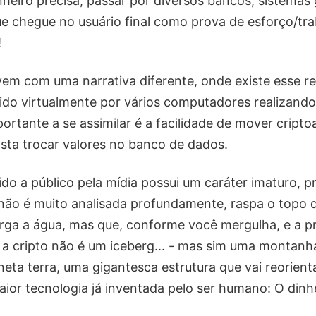
inheiro precisa, passar por diversos bancos, sistema
ue chegue no usuário final como prova de esforço/tra
!
vem com uma narrativa diferente, onde existe esse re
do virtualmente por vários computadores realizando
ortante a se assimilar é a facilidade de mover cripto
sta trocar valores no banco de dados.
zido a público pela mídia possui um caráter imaturo, 
não é muito analisada profundamente, raspa o topo d
ga a água, mas que, conforme você mergulha, e a pr
a cripto não é um iceberg... - mas sim uma montanh
neta terra, uma gigantesca estrutura que vai reorien
ior tecnologia já inventada pelo ser humano: O dinhe