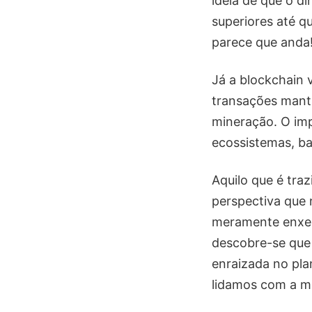
ideia de que o d
superiores até q
parece que anda
Já a blockchain 
transações manti
mineração. O imp
ecossistemas, ba
Aquilo que é tra
perspectiva que 
meramente enxer
descobre-se que 
enraizada no pla
lidamos com a ma