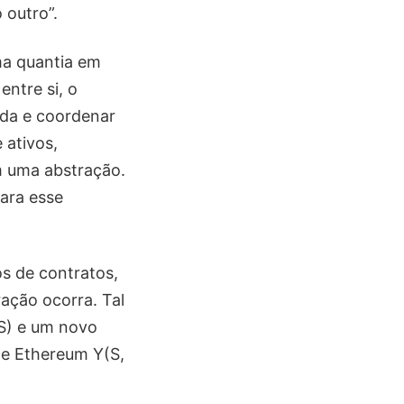
 outro”.
ma quantia em
entre si, o
ada e coordenar
 ativos,
m uma abstração.
ara esse
os de contratos,
ação ocorra. Tal
(S) e um novo
de Ethereum Y(S,