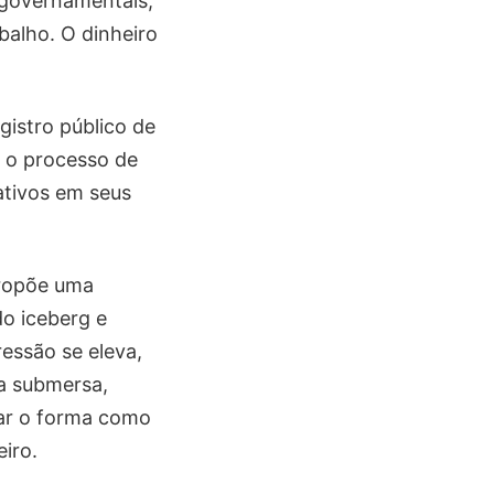
s governamentais,
balho. O dinheiro
gistro público de
 o processo de
ativos em seus
propõe uma
o iceberg e
essão se eleva,
a submersa,
tar o forma como
iro.