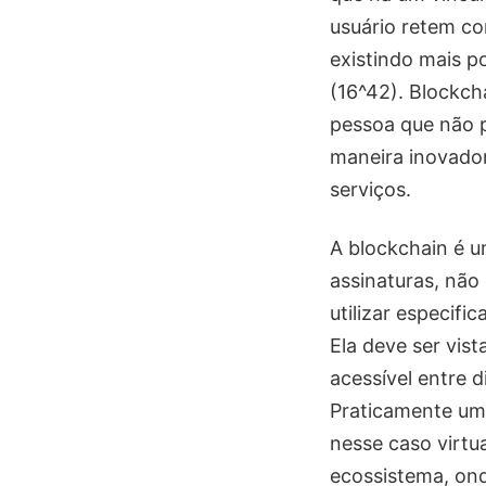
usuário retem con
existindo mais po
(16^42). Blockch
pessoa que não p
maneira inovador
serviços.
A blockchain é u
assinaturas, não
utilizar especif
Ela deve ser vis
acessível entre 
Praticamente um 
nesse caso virtu
ecossistema, ond