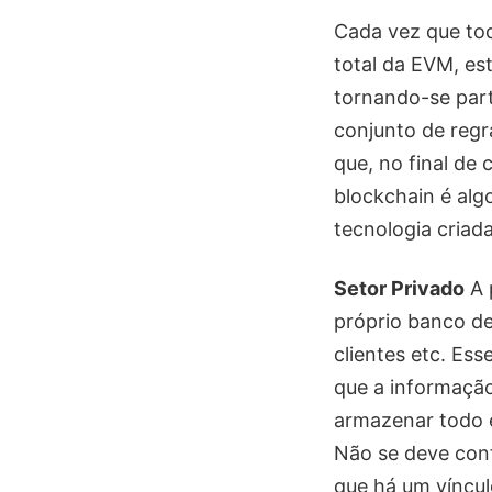
Cada vez que to
total da EVM, es
tornando-se part
conjunto de regr
que, no final de
blockchain é alg
tecnologia criad
Setor Privado
A 
próprio banco de
clientes etc. Ess
que a informação
armazenar todo e
Não se deve con
que há um víncul