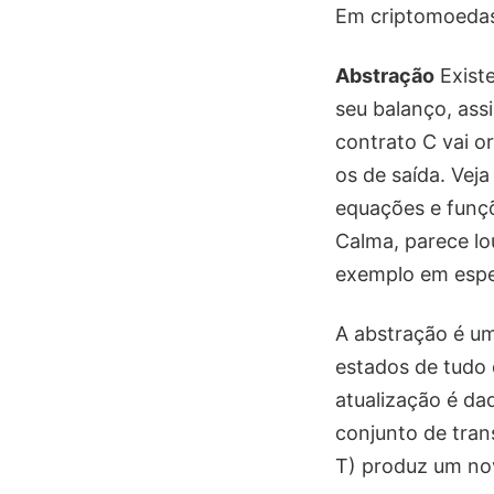
Em criptomoedas 
Abstração
Exist
seu balanço, ass
contrato C vai o
os de saída. Veja
equações e funçõ
Calma, parece lo
exemplo em espec
A abstração é um
estados de tudo 
atualização é da
conjunto de tran
T) produz um nov