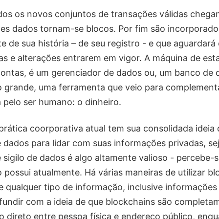
dos os novos conjuntos de transações válidas cheg
tes dados tornam-se blocos. Por fim são incorporado
e de sua história – de seu registro - e que aguardará
as e alterações entrarem em vigor. A máquina de est
 contas, é um gerenciador de dados ou, um banco de 
o grande, uma ferramenta que veio para complement
a pelo ser humano: o dinheiro.
prática coorporativa atual tem sua consolidada ideia 
 dados para lidar com suas informações privadas, se
e sigilo de dados é algo altamente valioso - percebe-s
 possui atualmente. Há várias maneiras de utilizar b
 qualquer tipo de informação, inclusive informações 
fundir com a ideia de que blockchains são completa
o direto entre pessoa física e endereço público, enq