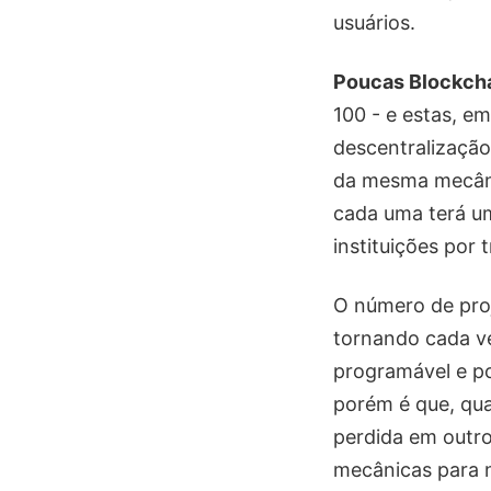
usuários.
Poucas Blockch
100 - e estas, e
descentralização
da mesma mecânic
cada uma terá um
instituições por t
O número de proj
tornando cada v
programável e po
porém é que, qua
perdida em outro
mecânicas para n