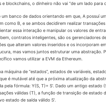
e blockchains, o dinheiro não vai “de um lado para o
e um banco de dados orientando em que, A possuí u
im como B, e se ambos decidirem realizar transações 
rientar essa interação e manipular os valores de entr
 bem, contratos inteligentes, são os gerenciadores de
es que alteram valores inseridos e os incorporam e
ucura, mas vamos juntos estruturar uma abstração. P
ífico vamos utilizar a EVM da Ethereum.
a máquina de “estados”, estados de variáveis, estad
que é mutável até que a próxima atualização da abstr
da pela fórmula: Y(S, T)= S'. Dado um antigo estado 
sações válidas (T), a função de transição de estado 
o estado de saída válido S'.