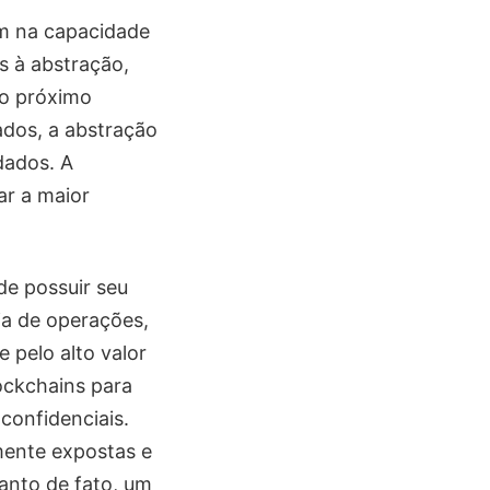
am na capacidade
s à abstração,
 o próximo
ados, a abstração
dados. A
ar a maior
de possuir seu
ja de operações,
e pelo alto valor
lockchains para
confidenciais.
mente expostas e
uanto de fato, um