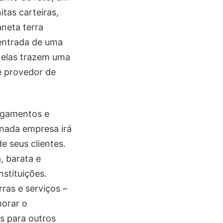
itas carteiras,
aneta terra
 entrada de uma
 elas trazem uma
e provedor de
pagamentos e
inada empresa irá
e seus clientes.
, barata e
stituições.
ras e serviços –
morar o
s para outros