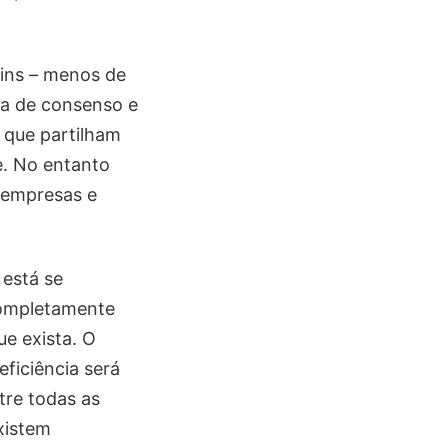
ins – menos de
ia de consenso e
 que partilham
e. No entanto
e empresas e
 está se
completamente
ue exista. O
eficiência será
tre todas as
xistem