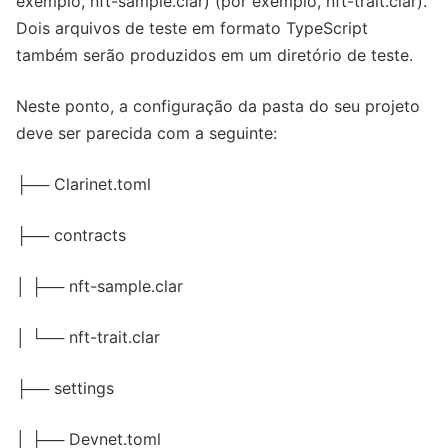
exemplo, nft-sample.clar) (por exemplo, nft-trait.clar).
Dois arquivos de teste em formato TypeScript
também serão produzidos em um diretório de teste.
Neste ponto, a configuração da pasta do seu projeto
deve ser parecida com a seguinte:
├── Clarinet.toml
├── contracts
│ ├── nft-sample.clar
│ └── nft-trait.clar
├── settings
│ ├── Devnet.toml