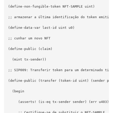
(define-non-fungible-token NFT-SAMPLE uint)

;; armazenar a última identificação do token emitido

(define-data-var last-id uint u0)

;; cunhar um novo NFT

(define-public (claim)

  (mint tx-sender))

;; SIP009: Transferir token para um determinado titu
(define-public (transfer (token-id uint) (sender pri
  (begin

     (asserts! (is-eq tx-sender sender) (err u403))

     ;; Certifique-se de substituir o NFT-SAMPLE
