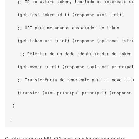
   ;; ID do último token, limitado ao intervalo uint

   (get-last-token-id () (response uint uint))

   ;; URI para metadados associados ao token

   (get-token-uri (uint) (response (optional (string
    ;; Detentor de um dado identificador de token

   (get-owner (uint) (response (optional principal) 
   ;; Transferência do remetente para um novo titula
   (transfer (uint principal principal) (response bo
 )

O fato de que o EIP 721 seja mais longo demonstra