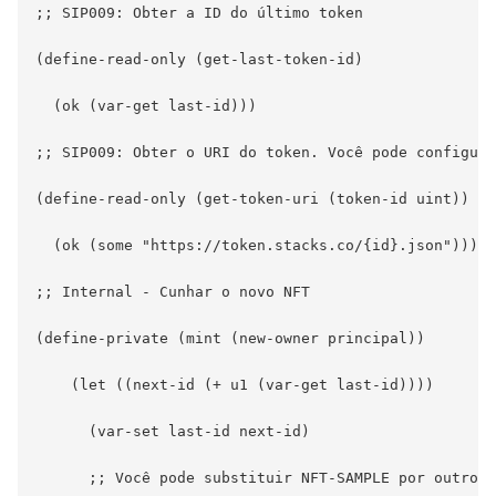
;; SIP009: Obter a ID do último token

(define-read-only (get-last-token-id)

  (ok (var-get last-id)))

;; SIP009: Obter o URI do token. Você pode configurá
(define-read-only (get-token-uri (token-id uint))

  (ok (some "https://token.stacks.co/{id}.json")))

;; Internal - Cunhar o novo NFT

(define-private (mint (new-owner principal))

    (let ((next-id (+ u1 (var-get last-id))))

      (var-set last-id next-id)

      ;; Você pode substituir NFT-SAMPLE por outro n