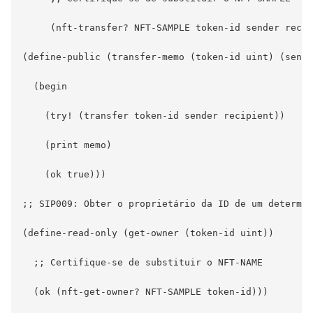
     (nft-transfer? NFT-SAMPLE token-id sender recip
(define-public (transfer-memo (token-id uint) (sende
  (begin

    (try! (transfer token-id sender recipient))

    (print memo)

    (ok true)))

;; SIP009: Obter o proprietário da ID de um determin
(define-read-only (get-owner (token-id uint))

  ;; Certifique-se de substituir o NFT-NAME

  (ok (nft-get-owner? NFT-SAMPLE token-id)))
