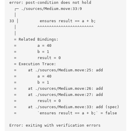
error: post-condition does not hold

  ┌─ ./sources/Medium.move:33:9

  │

33 │         ensures result == a + b;

  │         ^^^^^^^^^^^^^^^^^^^^^^^^

  │

  = Related Bindings:

  =         a = 40

  =         b = 1

  =         result = 0

  = Execution Trace:

  =     at ./sources/Medium.move:25: add

  =         a = 40

  =         b = 1

  =     at ./sources/Medium.move:26: add

  =     at ./sources/Medium.move:27: add

  =         result = 0

  =     at ./sources/Medium.move:33: add (spec)

  =         `ensures result == a + b;` = false
