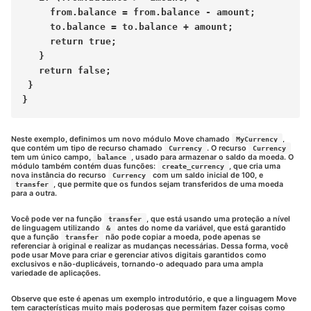
     from.balance = from.balance - amount;

     to.balance = to.balance + amount;

     return true;

   }

   return false;

 }

Neste exemplo, definimos um novo módulo Move chamado
,
MyCurrency
que contém um tipo de recurso chamado
. O recurso
Currency
Currency
tem um único campo,
, usado para armazenar o saldo da moeda. O
balance
módulo também contém duas funções:
, que cria uma
create_currency
nova instância do recurso
com um saldo inicial de 100, e
Currency
, que permite que os fundos sejam transferidos de uma moeda
transfer
para a outra.
Você pode ver na função
, que está usando uma proteção a nível
transfer
de linguagem utilizando
antes do nome da variável, que está garantido
&
que a função
não pode copiar a moeda, pode apenas se
transfer
referenciar à original e realizar as mudanças necessárias. Dessa forma, você
pode usar Move para criar e gerenciar ativos digitais garantidos como
exclusivos e não-duplicáveis, tornando-o adequado para uma ampla
variedade de aplicações.
Observe que este é apenas um exemplo introdutório, e que a linguagem Move
tem características muito mais poderosas que permitem fazer coisas como