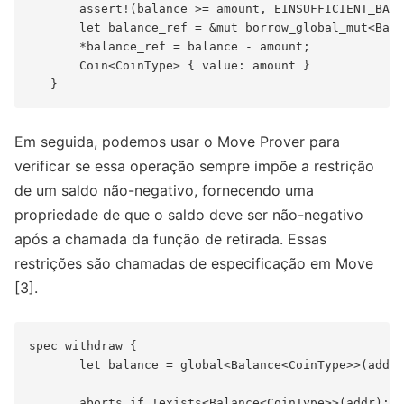
       assert!(balance >= amount, EINSUFFICIENT_BALA
       let balance_ref = &mut borrow_global_mut<Bala
       *balance_ref = balance - amount;

       Coin<CoinType> { value: amount }

Em seguida, podemos usar o Move Prover para
verificar se essa operação sempre impõe a restrição
de um saldo não-negativo, fornecendo uma
propriedade de que o saldo deve ser não-negativo
após a chamada da função de retirada. Essas
restrições são chamadas de especificação em Move
[3].
spec withdraw {

       let balance = global<Balance<CoinType>>(addr)
       aborts_if !exists<Balance<CoinType>>(addr);
