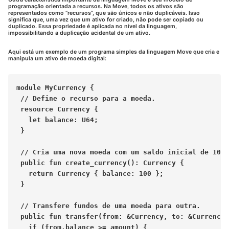
programação orientada a recursos. Na Move, todos os ativos são
representados como “recursos”, que são únicos e não duplicáveis. Isso
significa que, uma vez que um ativo for criado, não pode ser copiado ou
duplicado. Essa propriedade é aplicada no nível da linguagem,
impossibilitando a duplicação acidental de um ativo.
Aqui está um exemplo de um programa simples da linguagem Move que cria e
manipula um ativo de moeda digital:
module MyCurrency {

 // Define o recurso para a moeda.

 resource Currency {

   let balance: U64;

 }

 // Cria uma nova moeda com um saldo inicial de 100.

 public fun create_currency(): Currency {

   return Currency { balance: 100 };

 }

 // Transfere fundos de uma moeda para outra.

 public fun transfer(from: &Currency, to: &Currency,
   if (from.balance >= amount) {
