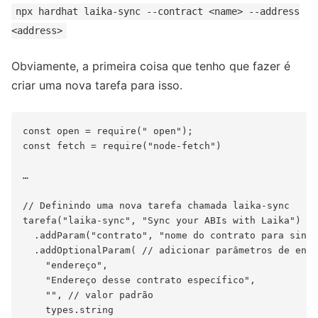
npx hardhat laika-sync --contract <name> --address
<address>
Obviamente, a primeira coisa que tenho que fazer é
criar uma nova tarefa para isso.
const open = require(" open");

const fetch = require("node-fetch")

…

// Definindo uma nova tarefa chamada laika-sync

tarefa("laika-sync", "Sync your ABIs with Laika")

  .addParam("contrato", "nome do contrato para sincr
  .addOptionalParam( // adicionar parâmetros de ende
    "endereço",

    "Endereço desse contrato específico",

    "", // valor padrão

    types.string
