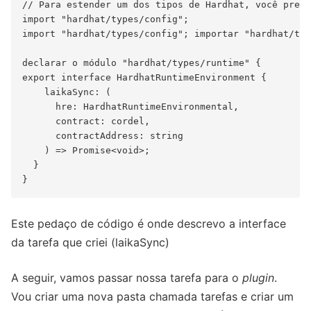
// Para estender um dos tipos de Hardhat, você preci
import "hardhat/types/config";

import "hardhat/types/config"; importar "hardhat/typ
declarar o módulo "hardhat/types/runtime" {

export interface HardhatRuntimeEnvironment {

    laikaSync: (

      hre: HardhatRuntimeEnvironmental,

      contract: cordel,

      contractAddress: string

    ) => Promise<void>;

  }

Este pedaço de código é onde descrevo a interface
da tarefa que criei (laikaSync)
A seguir, vamos passar nossa tarefa para o
plugin
.
Vou criar uma nova pasta chamada tarefas e criar um