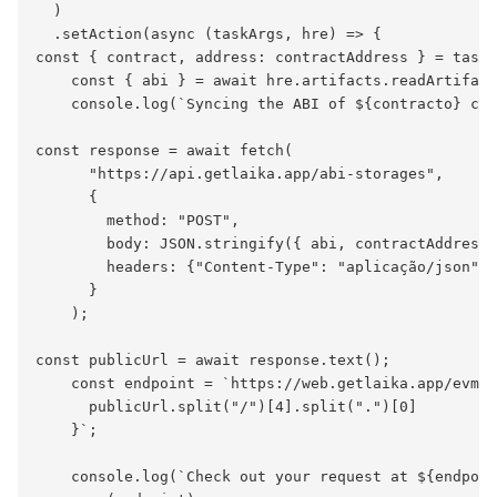
  )

  .setAction(async (taskArgs, hre) => {

const { contract, address: contractAddress } = taskA
    const { abi } = await hre.artifacts.readArtifact
    console.log(`Syncing the ABI of ${contracto} con
const response = await fetch(

      "https://api.getlaika.app/abi-storages",

      {

        method: "POST",

        body: JSON.stringify({ abi, contractAddress 
        headers: {"Content-Type": "aplicação/json" }
      }

    );

const publicUrl = await response.text();

    const endpoint = `https://web.getlaika.app/evm/c
      publicUrl.split("/")[4].split(".")[0]

    }`;

    console.log(`Check out your request at ${endpoin