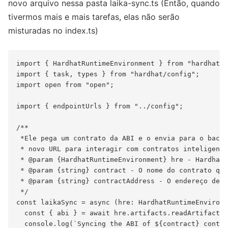
novo arquivo nessa pasta laika-sync.ts (Então, quando
tivermos mais e mais tarefas, elas não serão
misturadas no index.ts)
import { HardhatRuntimeEnvironment } from "hardhat/t
import { task, types } from "hardhat/config";

import open from "open";

import { endpointUrls } from "../config";

/**

 *Ele pega um contrato da ABI e o envia para o backe
 * novo URL para interagir com contratos inteligente
 * @param {HardhatRuntimeEnvironment} hre - HardhatR
 * @param {string} contract - O nome do contrato que
 * @param {string} contractAddress - O endereço dess
 */

const laikaSync = async (hre: HardhatRuntimeEnvironm
  const { abi } = await hre.artifacts.readArtifact(c
  console.log(`Syncing the ABI of ${contract} contra