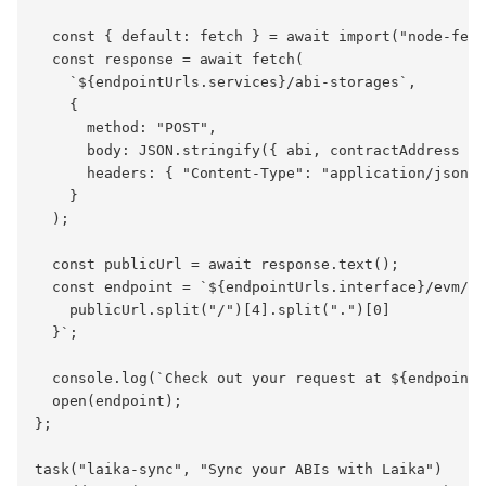
  const { default: fetch } = await import("node-fetc
  const response = await fetch(

    `${endpointUrls.services}/abi-storages`,

    {

      method: "POST",

      body: JSON.stringify({ abi, contractAddress })
      headers: { "Content-Type": "application/json" 
    }

  );

  const publicUrl = await response.text();

  const endpoint = `${endpointUrls.interface}/evm/co
    publicUrl.split("/")[4].split(".")[0]

  }`;

  console.log(`Check out your request at ${endpoint}
  open(endpoint);

};

task("laika-sync", "Sync your ABIs with Laika")
