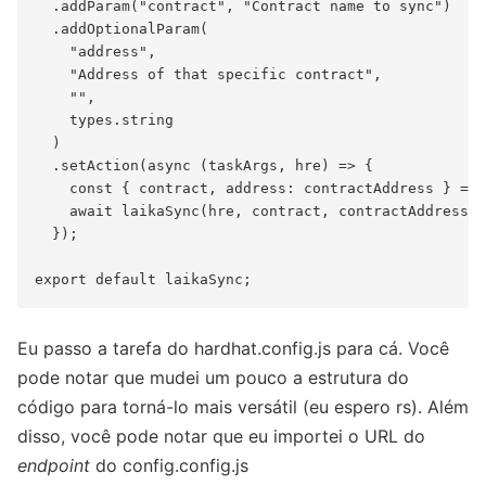
  .addParam("contract", "Contract name to sync")

  .addOptionalParam(

    "address",

    "Address of that specific contract",

    "",

    types.string

  )

  .setAction(async (taskArgs, hre) => {

    const { contract, address: contractAddress } = t
    await laikaSync(hre, contract, contractAddress);

  });

Eu passo a tarefa do hardhat.config.js para cá. Você
pode notar que mudei um pouco a estrutura do
código para torná-lo mais versátil (eu espero rs). Além
disso, você pode notar que eu importei o URL do
endpoint
do config.config.js