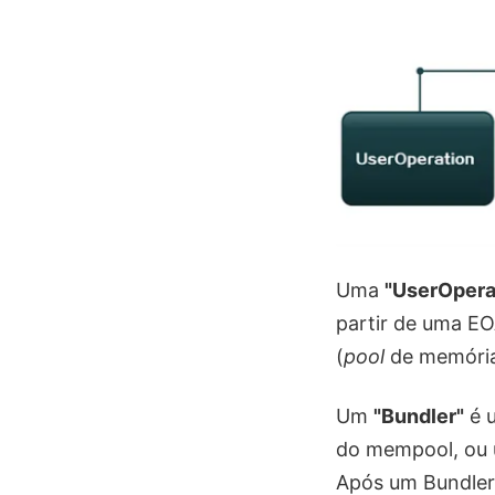
Uma
"UserOpera
partir de uma EO
(
pool
de memória
Um
"Bundler"
é u
do mempool, ou u
Após um Bundler 