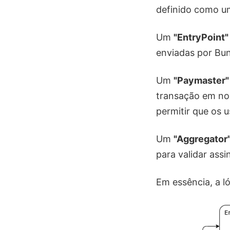
definido como um
Um
"EntryPoint"
enviadas por Bun
Um
"Paymaster"
transação em nom
permitir que os 
Um
"Aggregator
para validar ass
Em essência, a l