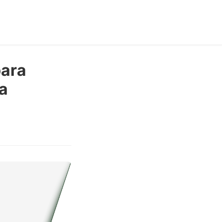
para
a