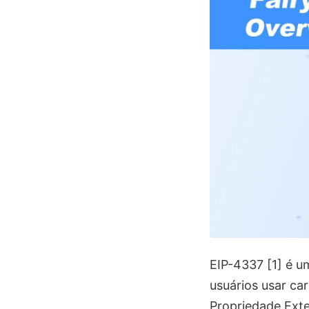
EIP-4337 [1] é u
usuários usar ca
Propriedade Exte