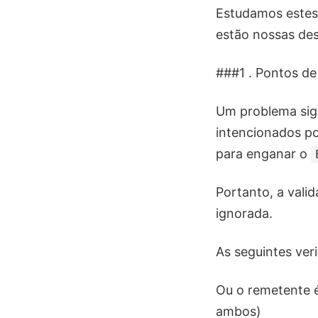
Estudamos estes 
estão nossas de
###1 . Pontos d
Um problema sign
intencionados p
para enganar o
Portanto, a vali
ignorada.
As seguintes ver
Ou o remetente 
ambos)