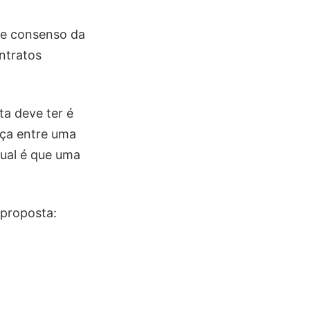
de consenso da
ntratos
ta deve ter é
nça entre uma
tual é que uma
 proposta: