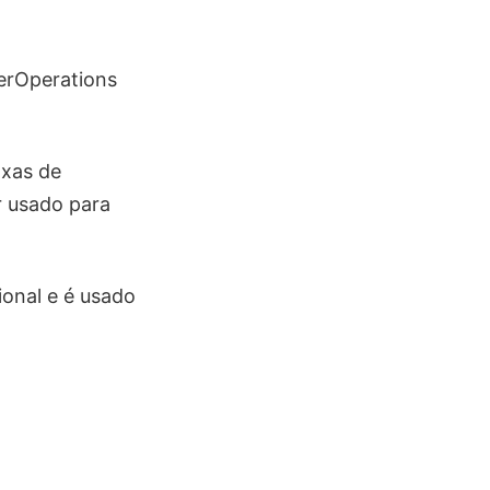
serOperations
axas de
r usado para
onal e é usado