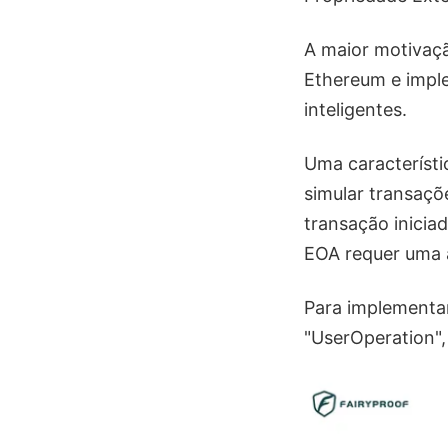
A maior motivaçã
Ethereum e impl
inteligentes.
Uma característi
simular transaçõ
transação inicia
EOA requer uma a
Para implementar
"UserOperation",