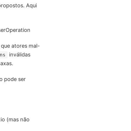
propostos. Aqui
serOperation
 que atores mal-
inválidas
ns
axas.
o pode ser
io (mas não