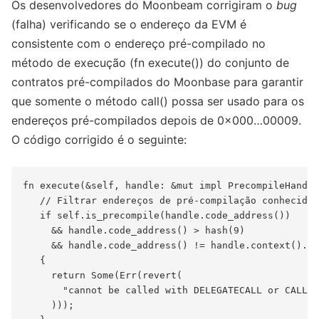
Os desenvolvedores do Moonbeam corrigiram o
bug
(falha) verificando se o endereço da EVM é
consistente com o endereço pré-compilado no
método de execução (fn execute()) do conjunto de
contratos pré-compilados do Moonbase para garantir
que somente o método call() possa ser usado para os
endereços pré-compilados depois de 0x000…00009.
O código corrigido é o seguinte:
fn execute(&self, handle: &mut impl PrecompileHandle
   // Filtrar endereços de pré-compilação conhecidos
   if self.is_precompile(handle.code_address())

     && handle.code_address() > hash(9)

     && handle.code_address() != handle.context().ad
   {

     return Some(Err(revert(

       "cannot be called with DELEGATECALL or CALLCO
     )));
