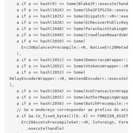
   a if a == hash(9) => Some(Blake2F::execute(handle
   a if a == hash(1024) => Some(Sha3FIPS256::execute
   a if a == hash(1025) => Some(Dispatch::<R>::execu
   a if a == hash(1026) => Some(ECRecoverPublicKey::
   a if a == hash(2048) => Some(ParachainStakingWrap
   a if a == hash(2049) => Some(CrowdloanRewardsWrap
   a if a == hash(2050) => Some(

     Erc20BalancesPrecompile::<R, NativeErc20Metadat
   ),

   a if a == hash(2051) => Some(DemocracyWrapper::<R
   a if a == hash(2052) => Some(XtokensWrapper::<R>:
   a if a == hash(2053) => Some(

RelayEncoderWrapper::<R, WestendEncoder>::execute(ha
),

   a if a == hash(2054) => Some(XcmTransactorWrapper
   a if a == hash(2055) => Some(AuthorMappingWrapper
   a if a == hash(2056) => Some(BatchPrecompile::<R>
   // Se o endereço corresponder ao prefixo do ativo
   a if &a.to_fixed_bytes()[0..4] == FOREIGN_ASSET_P
     Erc20AssetsPrecompileSet::<R, IsForeign, Foreig
       .execute(handle)
