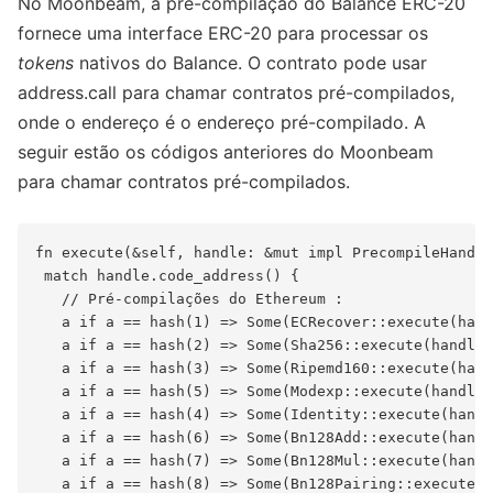
No Moonbeam, a pré-compilação do Balance ERC-20
fornece uma interface ERC-20 para processar os
tokens
nativos do Balance. O contrato pode usar
address.call para chamar contratos pré-compilados,
onde o endereço é o endereço pré-compilado. A
seguir estão os códigos anteriores do Moonbeam
para chamar contratos pré-compilados.
fn execute(&self, handle: &mut impl PrecompileHandle
 match handle.code_address() {

   // Pré-compilações do Ethereum :

   a if a == hash(1) => Some(ECRecover::execute(hand
   a if a == hash(2) => Some(Sha256::execute(handle)
   a if a == hash(3) => Some(Ripemd160::execute(hand
   a if a == hash(5) => Some(Modexp::execute(handle)
   a if a == hash(4) => Some(Identity::execute(handl
   a if a == hash(6) => Some(Bn128Add::execute(handl
   a if a == hash(7) => Some(Bn128Mul::execute(handl
   a if a == hash(8) => Some(Bn128Pairing::execute(h