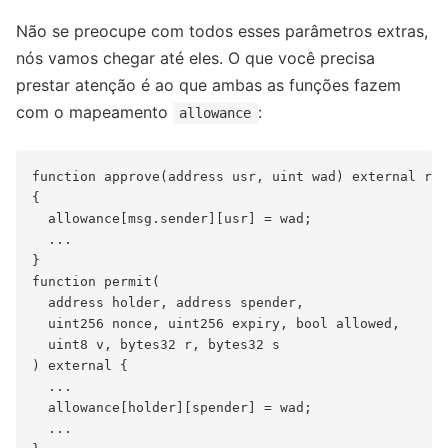
Não se preocupe com todos esses parâmetros extras,
nós vamos chegar até eles. O que você precisa
prestar atenção é ao que ambas as funções fazem
com o mapeamento
:
allowance
function approve(address usr, uint wad) external ret
{

  allowance[msg.sender][usr] = wad;

  ...

}

function permit(

  address holder, address spender,

  uint256 nonce, uint256 expiry, bool allowed,

  uint8 v, bytes32 r, bytes32 s

) external {

  ...

  allowance[holder][spender] = wad;

  ...
