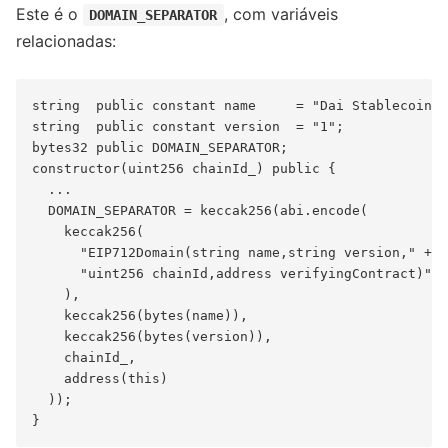
Este é o
, com variáveis
DOMAIN_SEPARATOR
relacionadas:
string  public constant name     = "Dai Stablecoin";

string  public constant version  = "1";

bytes32 public DOMAIN_SEPARATOR;

constructor(uint256 chainId_) public {

  ...

  DOMAIN_SEPARATOR = keccak256(abi.encode(

    keccak256(

      "EIP712Domain(string name,string version," + 

      "uint256 chainId,address verifyingContract)"

    ),

    keccak256(bytes(name)),

    keccak256(bytes(version)),

    chainId_,

    address(this)

  ));
