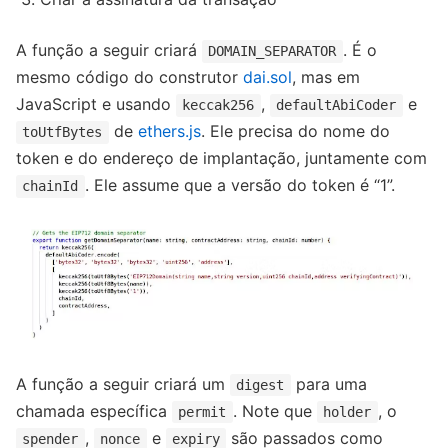
A função a seguir criará
. É o
DOMAIN_SEPARATOR
mesmo código do construtor
dai.sol
, mas em
JavaScript e usando
,
e
keccak256
defaultAbiCoder
de
ethers.js
. Ele precisa do nome do
toUtfBytes
token e do endereço de implantação, juntamente com
. Ele assume que a versão do token é “1”.
chainId
A função a seguir criará um
para uma
digest
chamada específica
. Note que
, o
permit
holder
,
e
são passados como
spender
nonce
expiry