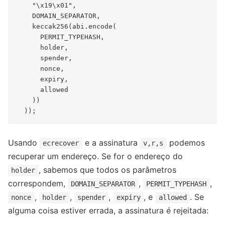
    "\x19\x01",

    DOMAIN_SEPARATOR,

    keccak256(abi.encode(

      PERMIT_TYPEHASH,

      holder,

      spender,

      nonce,

      expiry,

      allowed

    ))

Usando
e a assinatura
podemos
ecrecover
v,r,s
recuperar um endereço. Se for o endereço do
, sabemos que todos os parâmetros
holder
correspondem,
,
,
DOMAIN_SEPARATOR
PERMIT_TYPEHASH
,
,
,
, e
. Se
nonce
holder
spender
expiry
allowed
alguma coisa estiver errada, a assinatura é rejeitada: