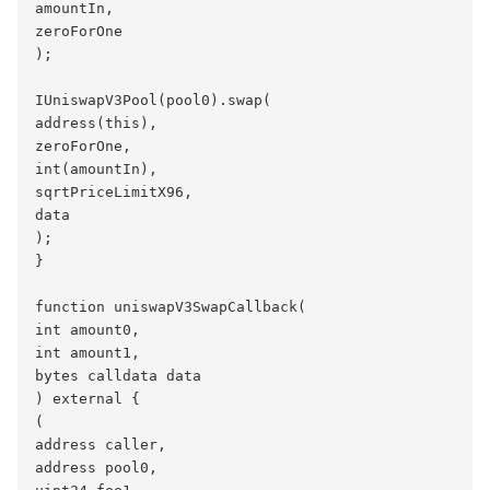
amountIn,

zeroForOne

);

IUniswapV3Pool(pool0).swap(

address(this),

zeroForOne,

int(amountIn),

sqrtPriceLimitX96,

data

);

}

function uniswapV3SwapCallback(

int amount0,

int amount1,

bytes calldata data

) external {

(

address caller,

address pool0,
