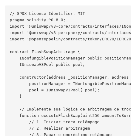
// SPDX-License-Identifier: MIT

pragma solidity ^0.8.0;

import '@uniswap/v3-core/contracts/interfaces/INonfu
import '@uniswap/v3-periphery/contracts/interfaces/I
import '@openzeppelin/contracts/token/ERC20/IERC20.s
contract FlashSwapArbitrage {

    INonfungiblePositionManager public positionManag
    IUniswapV3Pool public pool;

    constructor(address _positionManager, address _p
        positionManager = INonfungiblePositionManage
        pool = IUniswapV3Pool(_pool);

    }

    // Implemente sua lógica de arbitragem de troca 
    function executeFlashSwap(uint256 amountToBorrow
        // 1. Iniciar troca relâmpago

        // 2. Realizar arbitragem

        // 3. Pagar o empréstimo relâmpago
