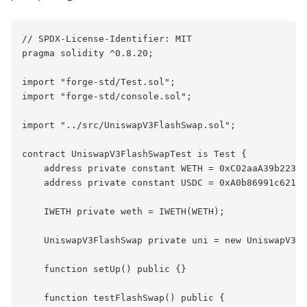
// SPDX-License-Identifier: MIT

pragma solidity ^0.8.20;

import "forge-std/Test.sol";

import "forge-std/console.sol";

import "../src/UniswapV3FlashSwap.sol";

contract UniswapV3FlashSwapTest is Test {

    address private constant WETH = 0xC02aaA39b223FE
    address private constant USDC = 0xA0b86991c6218b
    IWETH private weth = IWETH(WETH);

    UniswapV3FlashSwap private uni = new UniswapV3Fl
    function setUp() public {}

    function testFlashSwap() public {
