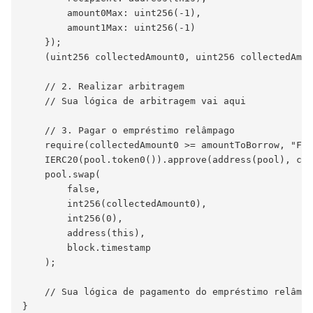
        amount0Max: uint256(-1),

        amount1Max: uint256(-1)

    });

    (uint256 collectedAmount0, uint256 collectedAmou
    // 2. Realizar arbitragem

    // Sua lógica de arbitragem vai aqui

    // 3. Pagar o empréstimo relâmpago

    require(collectedAmount0 >= amountToBorrow, "Fun
    IERC20(pool.token0()).approve(address(pool), col
    pool.swap(

        false,

        int256(collectedAmount0),

        int256(0),

        address(this),

        block.timestamp

    );

    // Sua lógica de pagamento do empréstimo relâmpa