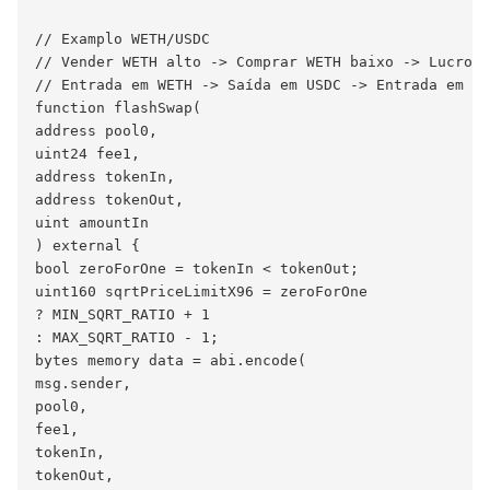
// Examplo WETH/USDC

// Vender WETH alto -> Comprar WETH baixo -> Lucro W
// Entrada em WETH -> Saída em USDC -> Entrada em US
function flashSwap(

address pool0,

uint24 fee1,

address tokenIn,

address tokenOut,

uint amountIn

) external {

bool zeroForOne = tokenIn < tokenOut;

uint160 sqrtPriceLimitX96 = zeroForOne

? MIN_SQRT_RATIO + 1

: MAX_SQRT_RATIO - 1;

bytes memory data = abi.encode(

msg.sender,

pool0,

fee1,

tokenIn,

tokenOut,
