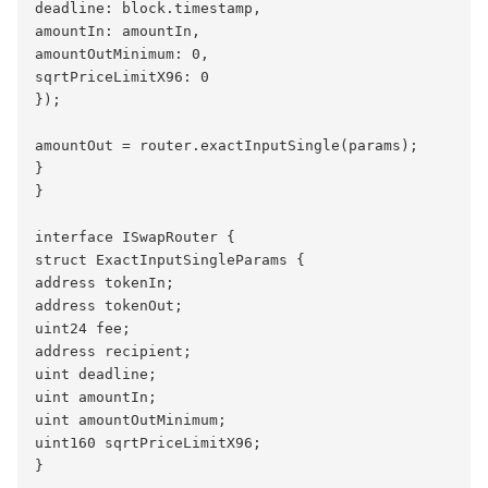
deadline: block.timestamp,

amountIn: amountIn,

amountOutMinimum: 0,

sqrtPriceLimitX96: 0

});

amountOut = router.exactInputSingle(params);

}

}

interface ISwapRouter {

struct ExactInputSingleParams {

address tokenIn;

address tokenOut;

uint24 fee;

address recipient;

uint deadline;

uint amountIn;

uint amountOutMinimum;

uint160 sqrtPriceLimitX96;

}
