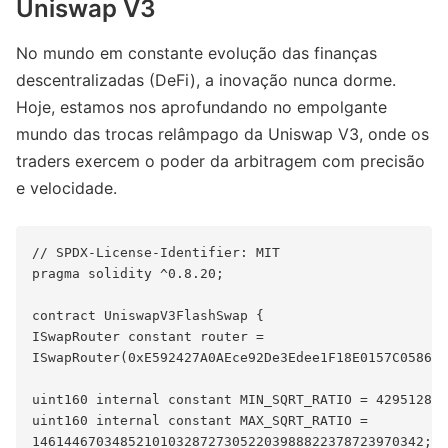
Uniswap V3
No mundo em constante evolução das finanças
descentralizadas (DeFi), a inovação nunca dorme.
Hoje, estamos nos aprofundando no empolgante
mundo das trocas relâmpago da Uniswap V3, onde os
traders exercem o poder da arbitragem com precisão
e velocidade.
// SPDX-License-Identifier: MIT

pragma solidity ^0.8.20;

contract UniswapV3FlashSwap {

ISwapRouter constant router =

ISwapRouter(0xE592427A0AEce92De3Edee1F18E0157C058615
uint160 internal constant MIN_SQRT_RATIO = 429512873
uint160 internal constant MAX_SQRT_RATIO =

1461446703485210103287273052203988822378723970342;
