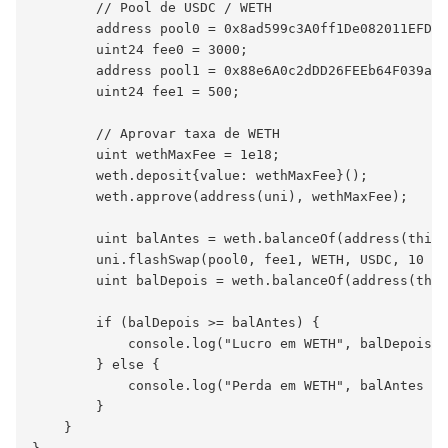
        // Pool de USDC / WETH

        address pool0 = 0x8ad599c3A0ff1De082011EFDDc
        uint24 fee0 = 3000;

        address pool1 = 0x88e6A0c2dDD26FEEb64F039a2c
        uint24 fee1 = 500;

        // Aprovar taxa de WETH

        uint wethMaxFee = 1e18;

        weth.deposit{value: wethMaxFee}();

        weth.approve(address(uni), wethMaxFee);

        uint balAntes = weth.balanceOf(address(this)
        uni.flashSwap(pool0, fee1, WETH, USDC, 10 * 
        uint balDepois = weth.balanceOf(address(this
        if (balDepois >= balAntes) {

            console.log("Lucro em WETH", balDepois -
        } else {

            console.log("Perda em WETH", balAntes - 
        }

    }
