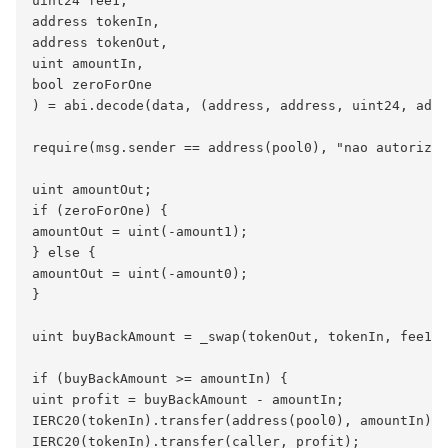
uint24 fee1,

address tokenIn,

address tokenOut,

uint amountIn,

bool zeroForOne

) = abi.decode(data, (address, address, uint24, addr
require(msg.sender == address(pool0), "nao autorizad
uint amountOut;

if (zeroForOne) {

amountOut = uint(-amount1);

} else {

amountOut = uint(-amount0);

}

uint buyBackAmount = _swap(tokenOut, tokenIn, fee1, 
if (buyBackAmount >= amountIn) {

uint profit = buyBackAmount - amountIn;

IERC20(tokenIn).transfer(address(pool0), amountIn);

IERC20(tokenIn).transfer(caller, profit);
