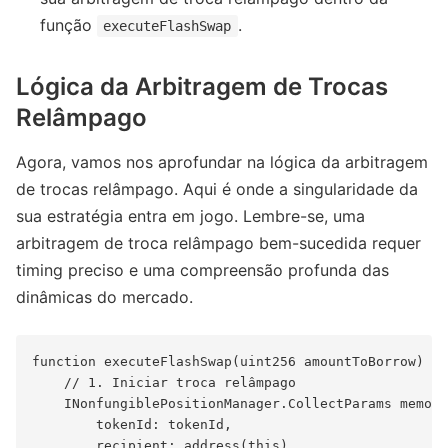
função
.
executeFlashSwap
Lógica da Arbitragem de Trocas
Relâmpago
Agora, vamos nos aprofundar na lógica da arbitragem
de trocas relâmpago. Aqui é onde a singularidade da
sua estratégia entra em jogo. Lembre-se, uma
arbitragem de troca relâmpago bem-sucedida requer
timing preciso e uma compreensão profunda das
dinâmicas do mercado.
function executeFlashSwap(uint256 amountToBorrow) ex
    // 1. Iniciar troca relâmpago

    INonfungiblePositionManager.CollectParams memory
        tokenId: tokenId,

        recipient: address(this),
