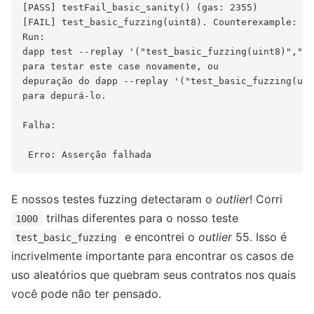
[PASS] testFail_basic_sanity() (gas: 2355)

[FAIL] test_basic_fuzzing(uint8). Counterexample: (5
Run:

dapp test --replay '("test_basic_fuzzing(uint8)","0x
para testar este case novamente, ou 

depuração do dapp --replay '("test_basic_fuzzing(uin
para depurá-lo.

Falha:

E nossos testes fuzzing detectaram o
outlier
! Corri
trilhas diferentes para o nosso teste
1000
e encontrei o
outlier
55. Isso é
test_basic_fuzzing
incrivelmente importante para encontrar os casos de
uso aleatórios que quebram seus contratos nos quais
você pode não ter pensado.