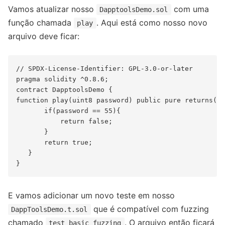
Vamos atualizar nosso
com uma
DapptoolsDemo.sol
função chamada
. Aqui está como nosso novo
play
arquivo deve ficar:
// SPDX-License-Identifier: GPL-3.0-or-later

pragma solidity ^0.8.6;

contract DapptoolsDemo {

function play(uint8 password) public pure returns(bo
       if(password == 55){

           return false;

       }

       return true;

   }

E vamos adicionar um novo teste em nosso
que é compatível com fuzzing
DappToolsDemo.t.sol
chamado
. O arquivo então ficará
test_basic_fuzzing