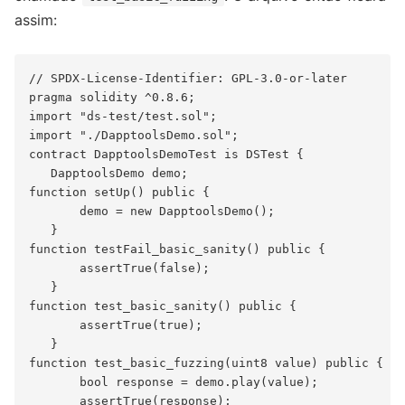
assim:
// SPDX-License-Identifier: GPL-3.0-or-later

pragma solidity ^0.8.6;

import "ds-test/test.sol";

import "./DapptoolsDemo.sol";

contract DapptoolsDemoTest is DSTest {

   DapptoolsDemo demo;

function setUp() public {

       demo = new DapptoolsDemo();

   }

function testFail_basic_sanity() public {

       assertTrue(false);

   }

function test_basic_sanity() public {

       assertTrue(true);

   }

function test_basic_fuzzing(uint8 value) public {

       bool response = demo.play(value);

       assertTrue(response);
