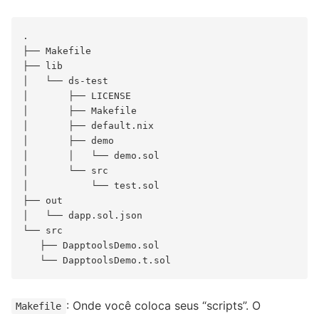
.

├── Makefile

├── lib

│   └── ds-test

│       ├── LICENSE

│       ├── Makefile

│       ├── default.nix

│       ├── demo

│       │   └── demo.sol

│       └── src

│           └── test.sol

├── out

│   └── dapp.sol.json

└── src

   ├── DapptoolsDemo.sol

: Onde você coloca seus “scripts”. O
Makefile