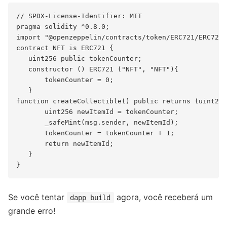
// SPDX-License-Identifier: MIT

pragma solidity ^0.8.0;

import "@openzeppelin/contracts/token/ERC721/ERC721.
contract NFT is ERC721 {

   uint256 public tokenCounter;

   constructor () ERC721 ("NFT", "NFT"){

       tokenCounter = 0;

   }

function createCollectible() public returns (uint256
       uint256 newItemId = tokenCounter;

       _safeMint(msg.sender, newItemId);

       tokenCounter = tokenCounter + 1;

       return newItemId;

   }

Se você tentar
agora, você receberá um
dapp build
grande erro!