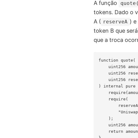
A função
quote
tokens. Dado o 
A (
) e
reserveA
token B que será 
que a troca ocor
function quote(

    uint256 amou
    uint256 rese
    uint256 rese
) internal pure 
    require(amou
    require(

        reserveA
        "Uniswap
    );

    uint256 amou
    return amoun