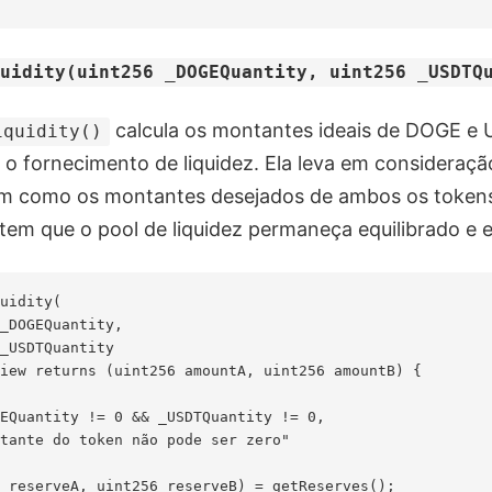
quidity(uint256 _DOGEQuantity, uint256 _USDTQ
calcula os montantes ideais de DOGE e
iquidity()
 o fornecimento de liquidez. Ela leva em consideraçã
bem como os montantes desejados de ambos os token
tem que o pool de liquidez permaneça equilibrado e e
uidity(

_DOGEQuantity,

_USDTQuantity

iew returns (uint256 amountA, uint256 amountB) {

EQuantity != 0 && _USDTQuantity != 0,

tante do token não pode ser zero"

 reserveA, uint256 reserveB) = getReserves();
