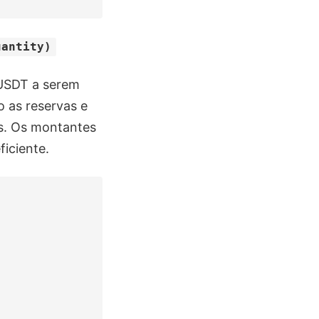
uantity)
 USDT a serem
o as reservas e
s. Os montantes
ficiente.