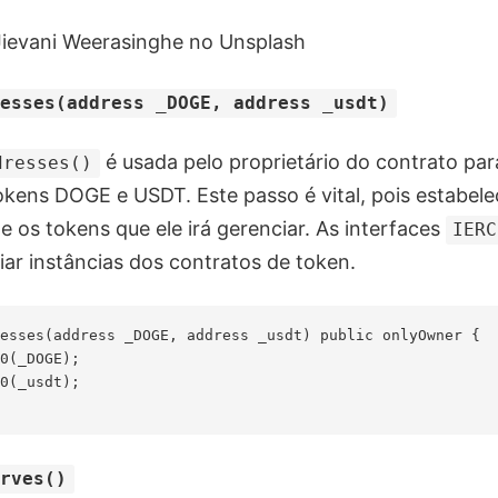
ievani Weerasinghe no Unsplash
resses(address _DOGE, address _usdt)
é usada pelo proprietário do contrato para
dresses()
kens DOGE e USDT. Este passo é vital, pois estabel
e os tokens que ele irá gerenciar. As interfaces
IERC
riar instâncias dos contratos de token.
esses(address _DOGE, address _usdt) public onlyOwner {

0(_DOGE);

0(_usdt);

erves()