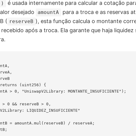
é usada internamente para calcular a cotação par
()
valor desejado
para a troca e as reservas a
amountA
 B (
), esta função calcula o montante cor
reserveB
recebido após a troca. Ela garante que haja liquidez 
ra.
ntA,

rveA,

rveB

returns (uint256) {

ntA > 0, "UniswapV2Library: MONTANTE_INSUFICIENTE");

 > 0 && reserveB > 0,

V2Library: LIQUIDEZ_INSUFICIENTE"

ntB = amountA.mul(reserveB) / reserveA;

tB;
