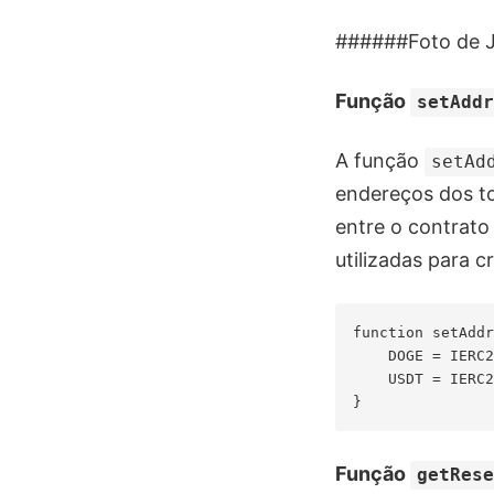
######Foto de J
Função
setAdd
A função
setAd
endereços dos to
entre o contrato 
utilizadas para c
function setAddr
    DOGE = IERC2
    USDT = IERC2
Função
getRes