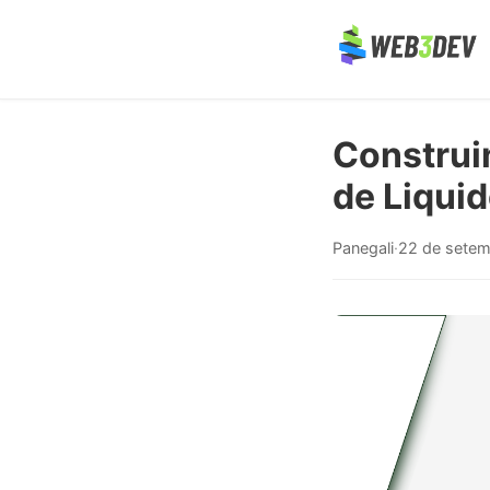
Construi
de Liqui
Panegali
·
22 de sete