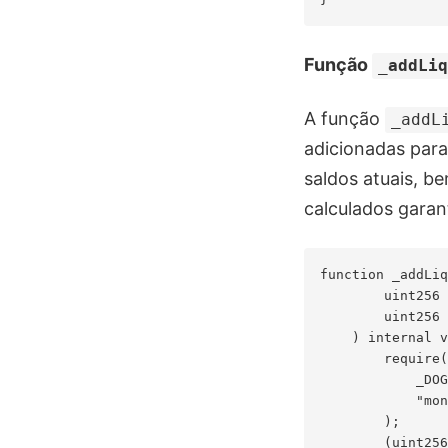
Função
_addLi
A função
_addL
adicionadas para
saldos atuais, 
calculados garan
function _addLiq
        uint256 
        uint256 
    ) internal v
        require(

            _DOG
            "mon
        );

        (uint256