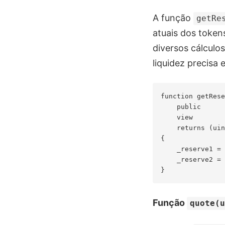
A função
getRe
atuais dos token
diversos cálculo
liquidez precisa 
function getRese
    public

    view

    returns (uin
{

    _reserve1 = 
    _reserve2 = 
Função
quote(