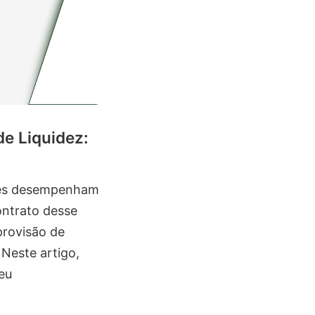
de Liquidez:
ntes desempenham
ontrato desse
provisão de
Neste artigo,
eu