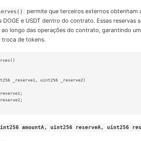
permite que terceiros externos obtenham 
serves()
s DOGE e USDT dentro do contrato. Essas reservas sã
s ao longo das operações do contrato, garantindo um
e troca de tokens.
rves()

t256 _reserve1, uint256 _reserve2)

reserve1;

reserve2;

uint256 amountA, uint256 reserveA, uint256 re