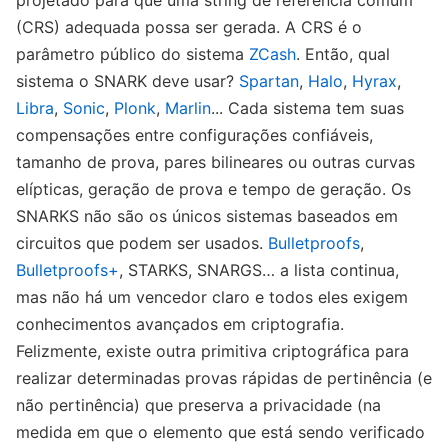
projetado para que uma string de referência comum
(CRS) adequada possa ser gerada. A CRS é o
parâmetro público do sistema
ZCash
. Então, qual
sistema o SNARK deve usar?
Spartan
,
Halo
,
Hyrax
,
Libra
,
Sonic
,
Plonk
,
Marlin
... Cada sistema tem suas
compensações entre configurações confiáveis,
tamanho de prova, pares bilineares ou outras curvas
elípticas, geração de prova e tempo de geração. Os
SNARKS não são os únicos sistemas baseados em
circuitos que podem ser usados.
Bulletproofs
,
Bulletproofs+
, STARKS, SNARGS… a lista continua,
mas não há um vencedor claro e todos eles exigem
conhecimentos avançados em criptografia.
Felizmente, existe outra primitiva criptográfica para
realizar determinadas provas rápidas de pertinência (e
não pertinência) que preserva a privacidade (na
medida em que o elemento que está sendo verificado