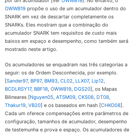
por um acumulador [ver
OWWB19
]. No entanto, o
OWWB19
propõe o uso de um acumulador dentro do
SNARK em vez de descartar completamente os
SNARKs. Eles mostram que a combinação do
acumulador SNARK tem requisitos de custo mais
baixos em espaço e desempenho, como também será
mostrado neste artigo.
Os acumuladores se enquadram nas três categorias a
seguir: os de Ordem Desconhecida, por exemplo.
[
Sander97
,
BP97
,
BM93
,
CL02
,
LLX07
,
Lip12
,
BCDLRSY17
,
BBF18
,
OWWB19
,
DGS20
], os Mapas
Bilineares [
Nguyen05
,
ATSM09
,
CKS08
,
DT08
,
Thakur19
,
VB20
] e os baseados em hash [
CHKO08
].
Cada um oferece compensações entre parâmetros de
configuração, tamanhos de acumulador, desempenho
de testemunha e prova e espaço. Os acumuladores de