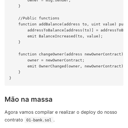
        owner = msg.sender;

    }

    //Public functions

    function addBalance(address to, uint value) publ
        addressToBalance[address(to)] = addressToBal
        emit BalanceIncreased(to, value);

    }

    function changeOwner(address newOwnerContract) p
        owner = newOwnerContract;

        emit OwnerChanged(owner, newOwnerContract);

    }

Mão na massa
Agora vamos compilar e realizar o deploy do nosso
contrato
.
01-bank.sol