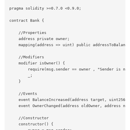
pragma solidity >=0.7.0 <0.9.0;

contract Bank {

    //Properties

    address private owner;

    mapping(address => uint) public addressToBalance
    //Modifiers

    modifier isOwner() {

        require(msg.sender == owner , "Sender is not
        _;

    }

    //Events

    event BalanceIncreased(address target, uint256 b
    event OwnerChanged(address oldOwner, address new
    //Constructor

    constructor() {
