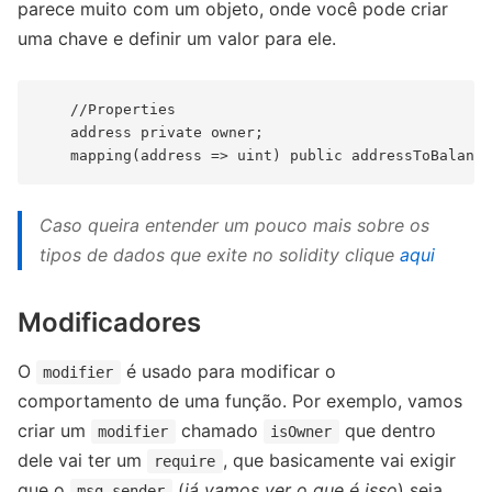
parece muito com um objeto, onde você pode criar
uma chave e definir um valor para ele.
    //Properties

    address private owner;

Caso queira entender um pouco mais sobre os
tipos de dados que exite no solidity clique
aqui
Modificadores
O
é usado ​​para modificar o
modifier
comportamento de uma função. Por exemplo, vamos
criar um
chamado
que dentro
modifier
isOwner
dele vai ter um
, que basicamente vai exigir
require
que o
(
já vamos ver o que é isso
) seja
msg.sender