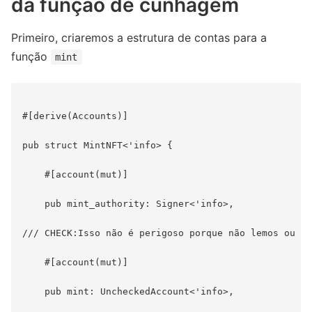
da função de cunhagem
Primeiro, criaremos a estrutura de contas para a
função
mint
#[derive(Accounts)]

pub struct MintNFT<'info> {

    #[account(mut)]

    pub mint_authority: Signer<'info>,

/// CHECK:Isso não é perigoso porque não lemos ou es
    #[account(mut)]

    pub mint: UncheckedAccount<'info>,
