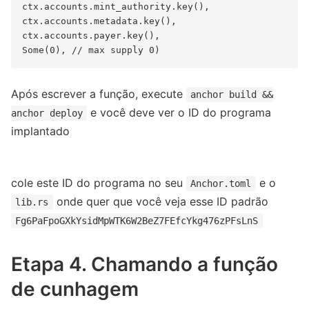
ctx.accounts.mint_authority.key(),

ctx.accounts.metadata.key(),

ctx.accounts.payer.key(),

Após escrever a função, execute
anchor build &&
e você deve ver o ID do programa
anchor deploy
implantado
cole este ID do programa no seu
e o
Anchor.toml
onde quer que você veja esse ID padrão
lib.rs
Fg6PaFpoGXkYsidMpWTK6W2BeZ7FEfcYkg476zPFsLnS
Etapa 4. Chamando a função
de cunhagem