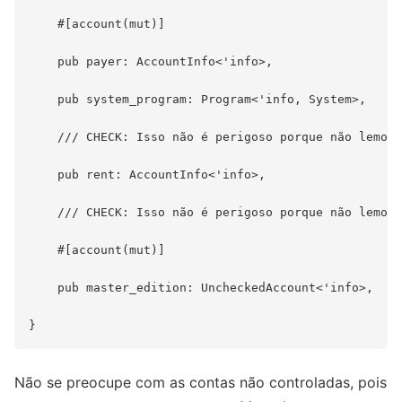
    #[account(mut)]

    pub payer: AccountInfo<'info>,

    pub system_program: Program<'info, System>,

    /// CHECK: Isso não é perigoso porque não lemos 
    pub rent: AccountInfo<'info>,

    /// CHECK: Isso não é perigoso porque não lemos 
    #[account(mut)]

    pub master_edition: UncheckedAccount<'info>,

Não se preocupe com as contas não controladas, pois