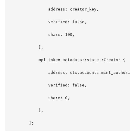
                address: creator_key,

                verified: false,

                share: 100,

            },

            mpl_token_metadata::state::Creator {

                address: ctx.accounts.mint_authority
                verified: false,

                share: 0,

            },
