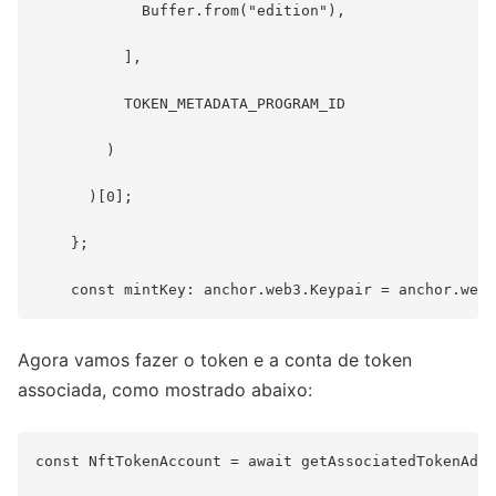
            Buffer.from("edition"),

          ],

          TOKEN_METADATA_PROGRAM_ID

        )

      )[0];

    };

Agora vamos fazer o token e a conta de token
associada, como mostrado abaixo:
const NftTokenAccount = await getAssociatedTokenAddr