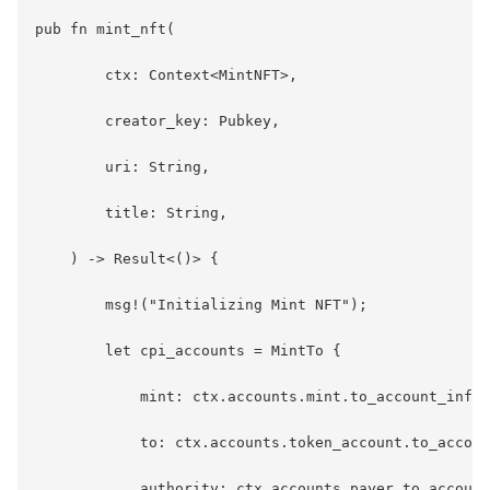
pub fn mint_nft(

        ctx: Context<MintNFT>,

        creator_key: Pubkey,

        uri: String,

        title: String,

    ) -> Result<()> {

        msg!("Initializing Mint NFT");

        let cpi_accounts = MintTo {

            mint: ctx.accounts.mint.to_account_info(
            to: ctx.accounts.token_account.to_accoun
            authority: ctx.accounts.payer.to_account