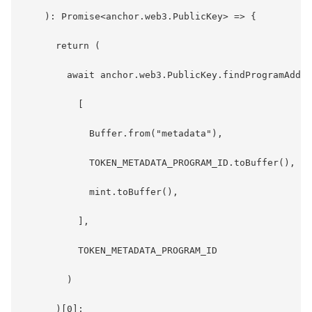
    ): Promise<anchor.web3.PublicKey> => {

      return (

        await anchor.web3.PublicKey.findProgramAddre
          [

            Buffer.from("metadata"),

            TOKEN_METADATA_PROGRAM_ID.toBuffer(),

            mint.toBuffer(),

          ],

          TOKEN_METADATA_PROGRAM_ID

        )

      )[0];
