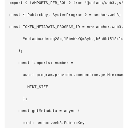
import { LAMPORTS_PER_SOL } from "@solana/web3.js";

const { PublicKey, SystemProgram } = anchor.web3; q

const TOKEN_METADATA_PROGRAM_ID = new anchor.web3.Pu
      "metaqbxxUerdq28cj1RbAWkYQm3ybzjb6a8bt518x1s"

    );

    const lamports: number =

      await program.provider.connection.getMinimumBa
        MINT_SIZE

      );

    const getMetadata = async (

      mint: anchor.web3.PublicKey
