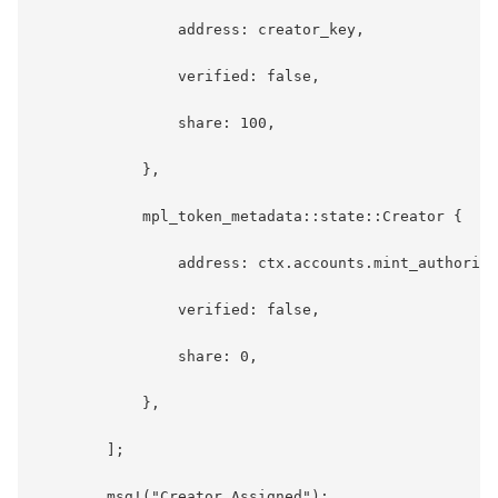
                address: creator_key,

                verified: false,

                share: 100,

            },

            mpl_token_metadata::state::Creator {

                address: ctx.accounts.mint_authority
                verified: false,

                share: 0,

            },

        ];

        msg!("Creator Assigned");
