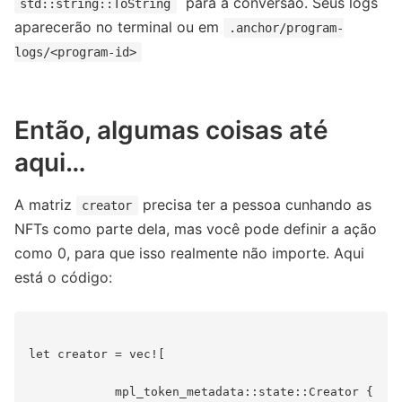
para a conversão. Seus logs
std::string::ToString
aparecerão no terminal ou em
.anchor/program-
logs/<program-id>
Então, algumas coisas até
aqui…
A matriz
precisa ter a pessoa cunhando as
creator
NFTs como parte dela, mas você pode definir a ação
como 0, para que isso realmente não importe. Aqui
está o código:
let creator = vec![

            mpl_token_metadata::state::Creator {
