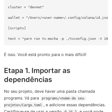
cluster = "devnet"

wallet = "/Users/<user-name>/.config/solana/id.json"

[scripts]

É isso. Você está pronto para o mais difícil!
Etapa 1. Importar as
dependências
No seu projeto, deve haver uma pasta chamada
programs. Vá para
programs/<nome-do seu-
, e adicione essas dependências.
projeto>/Cargo.toml
Certifique-se de usar a versão
e você pode
0.24.2