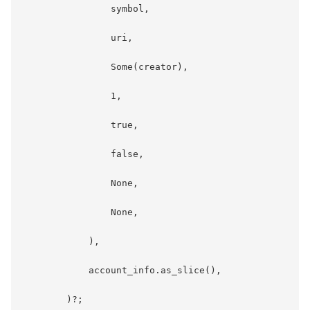
                symbol,

                uri,

                Some(creator),

                1,

                true,

                false,

                None,

                None,

            ),

            account_info.as_slice(),

        )?;
