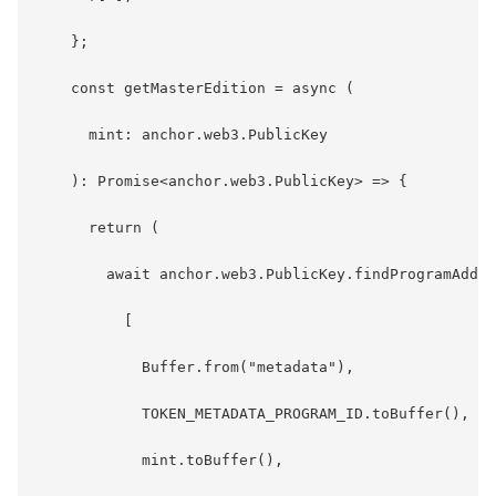
    };

    const getMasterEdition = async (

      mint: anchor.web3.PublicKey

    ): Promise<anchor.web3.PublicKey> => {

      return (

        await anchor.web3.PublicKey.findProgramAddre
          [

            Buffer.from("metadata"),

            TOKEN_METADATA_PROGRAM_ID.toBuffer(),

            mint.toBuffer(),
