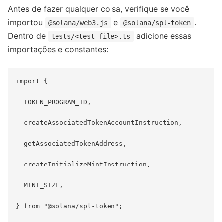
Antes de fazer qualquer coisa, verifique se você
importou
e
.
@solana/web3.js
@solana/spl-token
Dentro de
adicione essas
tests/<test-file>.ts
importações e constantes:
import {

  TOKEN_PROGRAM_ID,

  createAssociatedTokenAccountInstruction,

  getAssociatedTokenAddress,

  createInitializeMintInstruction,

  MINT_SIZE,

} from "@solana/spl-token";
