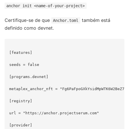
anchor init <name-of-your-project>
Certifique-se de que
também está
Anchor.toml
definido como devnet.
[features]

seeds = false

[programs.devnet]

metaplex_anchor_nft = "Fg6PaFpoGXkYsidMpWTK6W2BeZ7FE
[registry]

url = "https://anchor.projectserum.com"

[provider]
