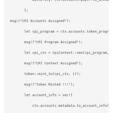
        };

 msg!("CPI Accounts Assigned");

        let cpi_program = ctx.accounts.token_program
        msg!("CPI Program Assigned");

        let cpi_ctx = CpiContext::new(cpi_program, c
        msg!("CPI Context Assigned");

        token::mint_to(cpi_ctx, 1)?;

        msg!("Token Minted !!!");

        let account_info = vec![

            ctx.accounts.metadata.to_account_info(),
