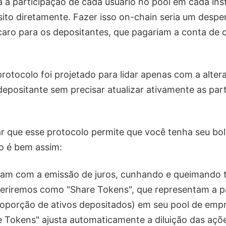
za a participação de cada usuário no pool em cada ins
sito diretamente. Fazer isso on-chain seria um despe
caro para os depositantes, que pagariam a conta de
protocolo foi projetado para lidar apenas com a alter
depositante sem precisar atualizar ativamente as par
r que esse protocolo permite que você tenha seu bo
 é bem assim:
idam com a emissão de juros, cunhando e queimando
feriremos como "Share Tokens", que representam a p
oporção de ativos depositados) em seu pool de emp
e Tokens" ajusta automaticamente a diluição das açõ