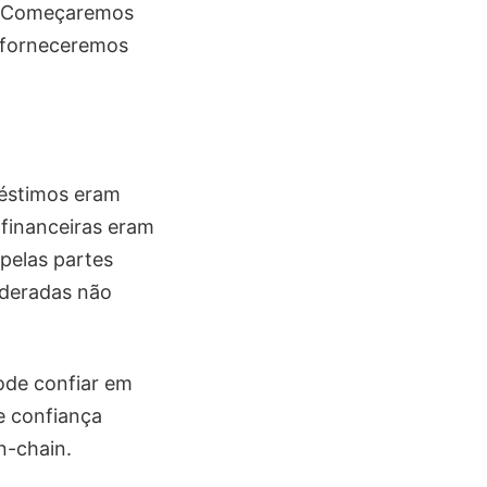
). Começaremos
e forneceremos
réstimos eram
s financeiras eram
pelas partes
ideradas não
pode confiar em
e confiança
n-chain.