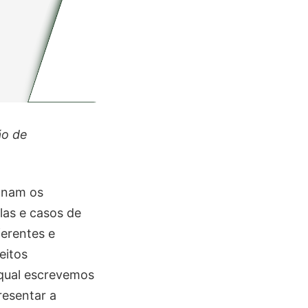
ão de
ionam os
las e casos de
ferentes e
eitos
qual escrevemos
resentar a