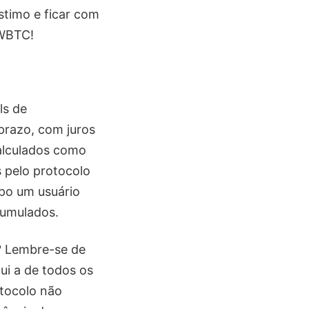
timo e ficar com
 WBTC!
ls de
prazo, com juros
alculados como
 pelo protocolo
mpo um usuário
cumulados.
l? Lembre-se de
ui a de todos os
otocolo não