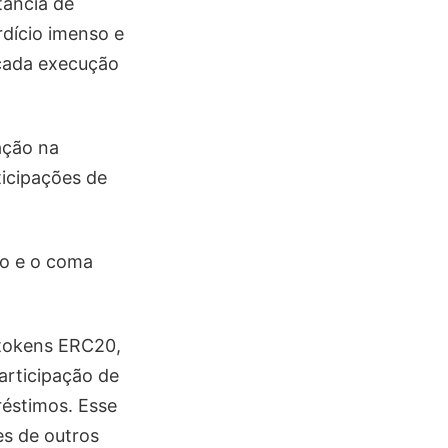
tância de
rdício imenso e
 cada execução
ação na
ticipações de
lo e o coma
 tokens ERC20,
articipação de
réstimos. Esse
es de outros