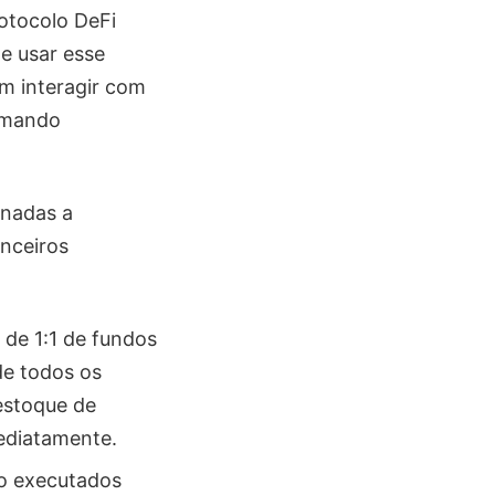
otocolo DeFi
e usar esse
m interagir com
tomando
onadas a
nceiros
 de 1:1 de fundos
de todos os
estoque de
ediatamente.
o executados