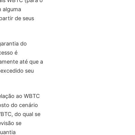
ais WBTC (para o
m alguma
artir de seus
garantia do
cesso é
amente até que a
 excedido seu
relação ao WBTC
osto do cenário
BTC, do qual se
evisão se
uantia