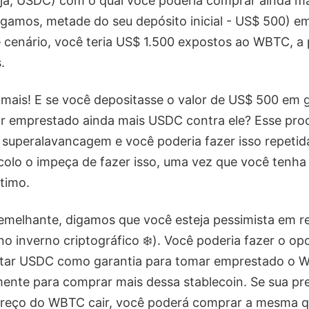
eja, USDC) com o qual você poderia comprar ainda m
igamos, metade do seu depósito inicial - US$ 500) e
cenário, você teria US$ 1.500 expostos ao WBTC, a p
.
mais! E se você depositasse o valor de US$ 500 em 
 emprestado ainda mais USDC contra ele? Esse pro
superalavancagem e você poderia fazer isso repetid
ocolo o impeça de fazer isso, uma vez que você tenha
timo.
emelhante, digamos que você esteja pessimista em 
no inverno criptográfico ❄️). Você poderia fazer o op
sitar USDC como garantia para tomar emprestado o W
amente para comprar mais dessa stablecoin. Se sua pr
 preço do WBTC cair, você poderá comprar a mesma q