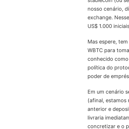
stablecoin (ou s
nosso cenário, d
exchange. Nesse 
US$ 1.000 iniciais
Mas espere, tem 
WBTC para tomar
conhecido como 
política do prot
poder de emprés
Em um cenário s
(afinal, estamos 
anterior e depo
livraria imediat
concretizar e o