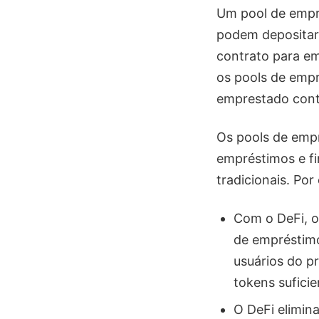
Um pool de empré
podem depositar 
contrato para em
os pools de empr
emprestado contr
Os pools de emp
empréstimos e f
tradicionais. Por
Com o DeFi, o
de empréstimo
usuários do p
tokens sufic
O DeFi elimi