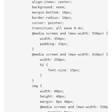
            align-items: center;

            background: none;

            margin-bottom: 16px;

            border-radius: 14px;

            cursor: pointer;

            transition: all ease 0.4s;

            @media screen and (max-width: 550px) {

                width: 350px;

                padding: 15px;

            }

            @media screen and (max-width: 410px) {

                width: 250px;

                h2 {

                    font-size: 15px;

                }

            }

            img {

                width: 48px;

                height: 48px;

                margin: 0px 48px;

                @media screen and (max-width: 550px)