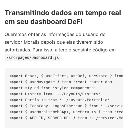
Transmitindo dados em tempo real
em seu dashboard DeFi
Queremos obter as informações do usuário do
servidor Moralis depois que elas tiverem sido
autorizadas. Para isso, altere o seguinte código em
:
/src/pages/Dashboard.js
import React, { useEffect, useRef, useState } from '
import { useNavigate } from 'react-router-dom'

import styled from 'styled-components'

import History from '../Layouts/History'

import Portfolio from '../Layouts/Portfolio'

import { IconCopy, LogosEthereum } from '../services
import { useMoralisWeb3Api, useMoralis } from "react
import { APP_ID, SERVER_URL } from '../services/Mora