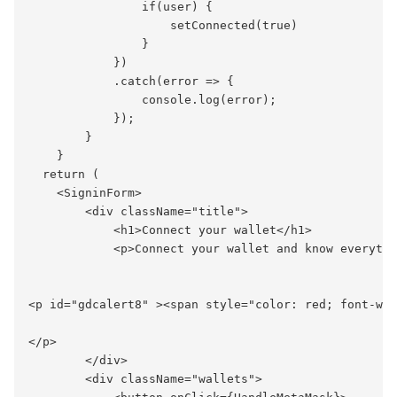
                if(user) {

                    setConnected(true)

                }

            })

            .catch(error => {

                console.log(error);

            });

        }

    }

  return (

    <SigninForm>

        <div className="title">

            <h1>Connect your wallet</h1>

            <p>Connect your wallet and know everythi
<p id="gdcalert8" ><span style="color: red; font-wei
</p>

        </div>

        <div className="wallets">
