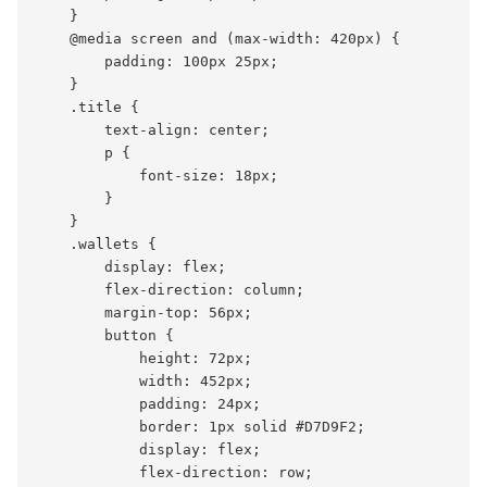
    }

    @media screen and (max-width: 420px) {

        padding: 100px 25px;

    }

    .title {

        text-align: center;

        p {

            font-size: 18px;

        }

    }

    .wallets {

        display: flex;

        flex-direction: column;

        margin-top: 56px;

        button {

            height: 72px;

            width: 452px;

            padding: 24px;

            border: 1px solid #D7D9F2;

            display: flex;

            flex-direction: row;
