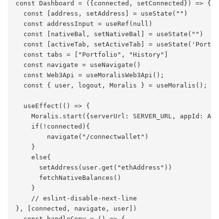
const Dashboard = ({connected, setConnected}) => {

  const [address, setAddress] = useState("")

  const addressInput = useRef(null)

  const [nativeBal, setNativeBal] = useState("")

  const [activeTab, setActiveTab] = useState('Portfo
  const tabs = ["Portfolio", "History"]

  const navigate = useNavigate()

  const Web3Api = useMoralisWeb3Api();

  const { user, logout, Moralis } = useMoralis();

  useEffect(() => {

    Moralis.start({serverUrl: SERVER_URL, appId: APP
    if(!connected){

        navigate("/connectwallet")        

    }

    else{

      setAddress(user.get("ethAddress"))

      fetchNativeBalances()

    }

    // eslint-disable-next-line

}, [connected, navigate, user])

  const handleCopy = () => {
