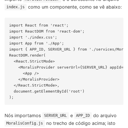
como um componente, como se vê abaixo:
index.js
import React from 'react';

import ReactDOM from 'react-dom';

import './index.css';

import App from './App';

import { APP_ID, SERVER_URL } from './services/Moral
ReactDOM.render(

  <React.StrictMode>

    <MoralisProvider serverUrl={SERVER_URL} appId={A
      <App />

    </MoralisProvider>

  </React.StrictMode>,

  document.getElementById('root')

Nós importamos
e
do arquivo
SERVER_URL
APP_ID
no trecho de código acima; isto
MoralisConfig.js