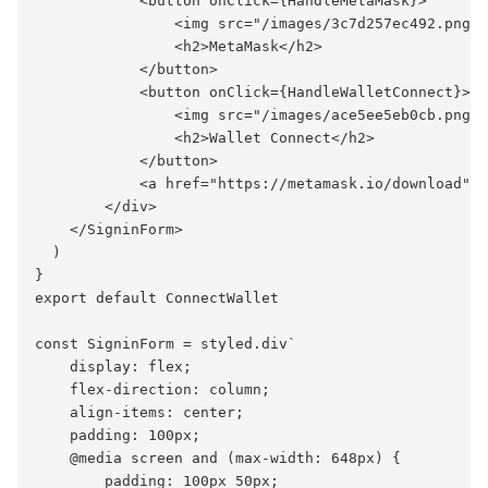
            <button onClick={HandleMetaMask}>

                <img src="/images/3c7d257ec492.png" 
                <h2>MetaMask</h2>

            </button>

            <button onClick={HandleWalletConnect}>

                <img src="/images/ace5ee5eb0cb.png" 
                <h2>Wallet Connect</h2>

            </button>

            <a href="https://metamask.io/download" t
        </div>

    </SigninForm>

  )

}

export default ConnectWallet

const SigninForm = styled.div`

    display: flex;

    flex-direction: column;

    align-items: center;

    padding: 100px;

    @media screen and (max-width: 648px) {

        padding: 100px 50px;
