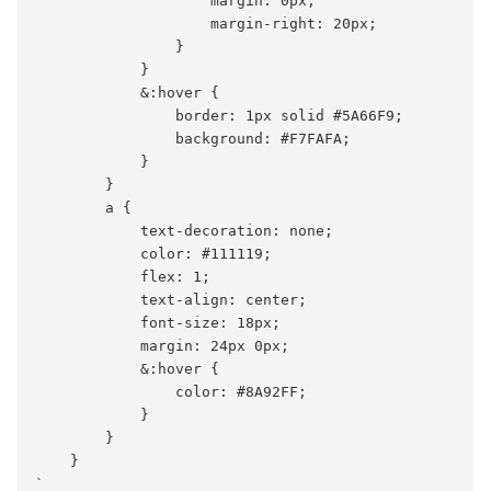
                    margin: 0px;

                    margin-right: 20px;

                }

            }

            &:hover {

                border: 1px solid #5A66F9;

                background: #F7FAFA;

            }

        }

        a {

            text-decoration: none;

            color: #111119;

            flex: 1;

            text-align: center;

            font-size: 18px;

            margin: 24px 0px;

            &:hover {

                color: #8A92FF;

            }

        }

    }
