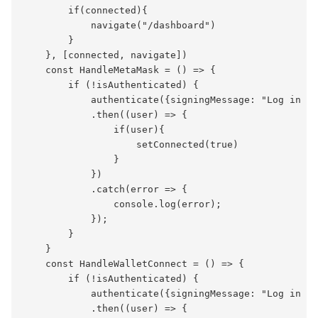
        if(connected){

            navigate("/dashboard")        

        }

    }, [connected, navigate])

    const HandleMetaMask = () => {

        if (!isAuthenticated) {

            authenticate({signingMessage: "Log in us
            .then((user) => {

                if(user){

                    setConnected(true)

                }

            })

            .catch(error => {

                console.log(error);

            });

        }

    }

    const HandleWalletConnect = () => {

        if (!isAuthenticated) {

            authenticate({signingMessage: "Log in us
            .then((user) => {
