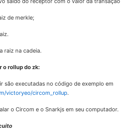
ovo saldo do receptor com o valor da transação
aiz de merkle;
aiz.
a raiz na cadeia.
 o rollup do zk:
uir são executadas no código de exemplo em
om/victoryeo/circom_rollup
.
talar o Circom e o Snarkjs em seu computador.
cuito