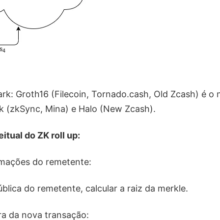
rk: Groth16 (Filecoin, Tornado.cash, Old Zcash) é o m
k (zkSync, Mina) e Halo (New Zcash).
tual do ZK roll up:
ormações do remetente:
blica do remetente, calcular a raiz da merkle.
ura da nova transação: