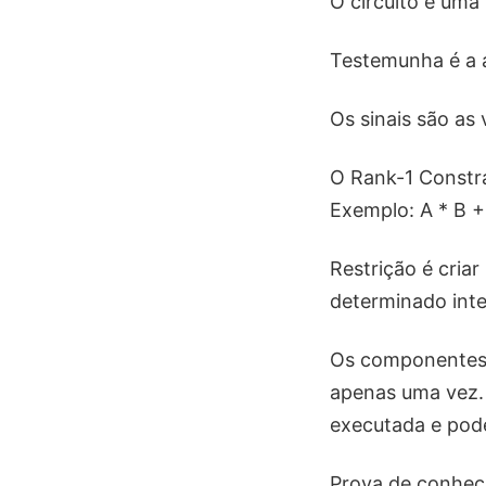
O circuito é uma
Testemunha é a at
Os sinais são as 
O Rank-1 Constra
Exemplo: A * B +
Restrição é cria
determinado inte
Os componentes 
apenas uma vez.
executada e pod
Prova de conhec