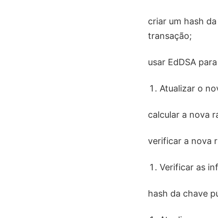
criar um hash da
transação;
usar EdDSA para a
Atualizar o n
calcular a nova r
verificar a nova r
Verificar as i
hash da chave púb