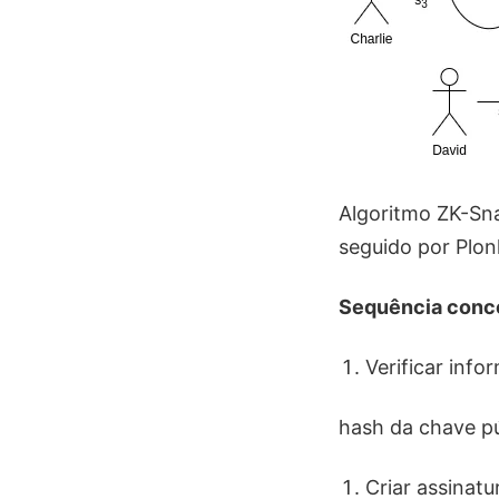
Algoritmo ZK-Sna
seguido por Plon
Sequência concei
Verificar inf
hash da chave pú
Criar assinat