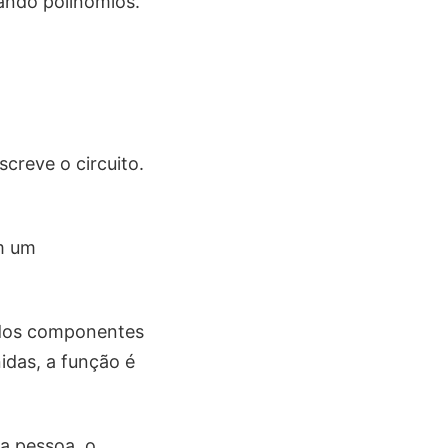
ando polinômios.
creve o circuito.
em um
 dos componentes
das, a função é
a pessoa, o