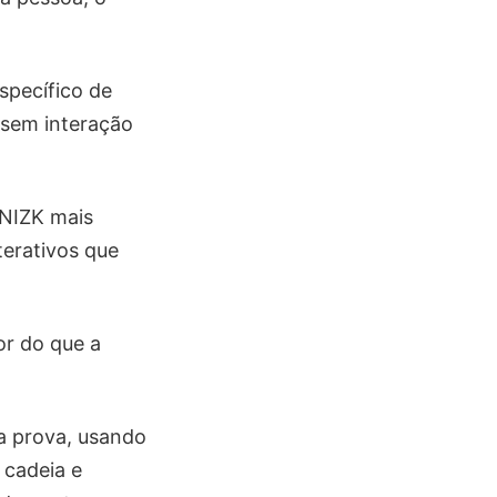
specífico de
 sem interação
NIZK mais
terativos que
or do que a
ca prova, usando
 cadeia e