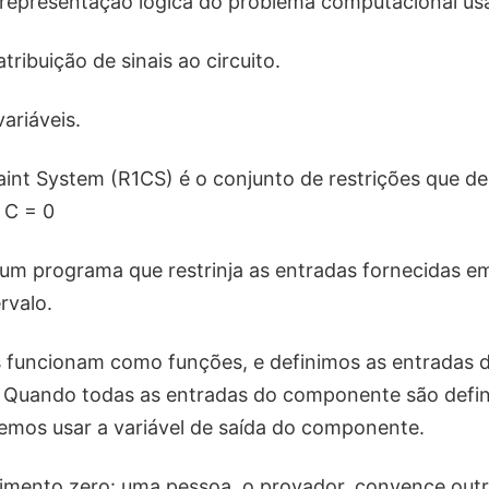
 representação lógica do problema computacional us
ribuição de sinais ao circuito.
variáveis.
int System (R1CS) é o conjunto de restrições que des
 C = 0
r um programa que restrinja as entradas fornecidas 
rvalo.
funcionam como funções, e definimos as entradas
 Quando todas as entradas do componente são defini
emos usar a variável de saída do componente.
imento zero: uma pessoa, o provador, convence outr