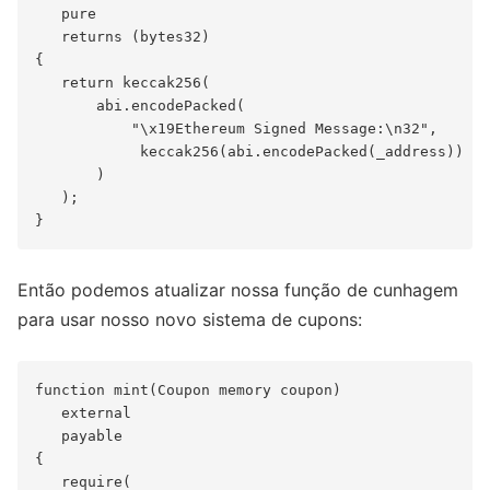
   pure

   returns (bytes32)

{

   return keccak256(

       abi.encodePacked(

           "\x19Ethereum Signed Message:\n32",

            keccak256(abi.encodePacked(_address))

       )

   );

Então podemos atualizar nossa função de cunhagem
para usar nosso novo sistema de cupons:
function mint(Coupon memory coupon)

   external

   payable

{

   require(
