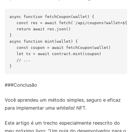
async function fetchCoupon(wallet) {

   const res = await fetch(`/api/coupons?wallet=${wa
   return await res.json()

}

async function mint(wallet) {

   const coupon = await fetchCoupon(wallet)

   let tx = await contract.mint(coupon)

   // ...

###Conclusão
Você aprendeu um método simples, seguro e eficaz
para implementar uma
whitelist
NFT.
Este artigo é um trecho especialmente reescrito do
meu próximo livro: "Um guia do desenvolvedor para o