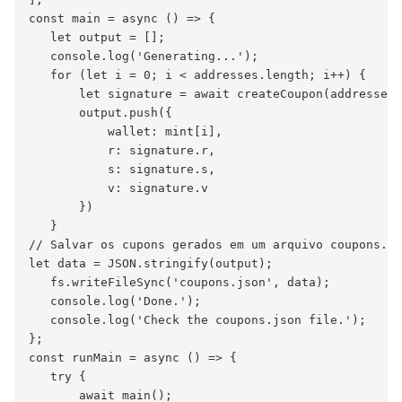
const main = async () => {

   let output = [];

   console.log('Generating...');

   for (let i = 0; i < addresses.length; i++) {

       let signature = await createCoupon(addresses[
       output.push({

           wallet: mint[i],

           r: signature.r,

           s: signature.s,

           v: signature.v

       })

   }

// Salvar os cupons gerados em um arquivo coupons.js
let data = JSON.stringify(output);

   fs.writeFileSync('coupons.json', data);

   console.log('Done.');

   console.log('Check the coupons.json file.');

};

const runMain = async () => {

   try {

       await main();
