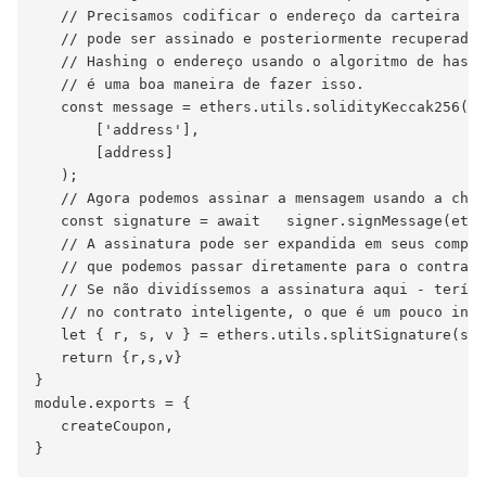
   // Precisamos codificar o endereço da carteira de
   // pode ser assinado e posteriormente recuperado 
   // Hashing o endereço usando o algoritmo de hashi
   // é uma boa maneira de fazer isso.

   const message = ethers.utils.solidityKeccak256(

       ['address'],

       [address]

   );

   // Agora podemos assinar a mensagem usando a chav
   const signature = await   signer.signMessage(ethe
   // A assinatura pode ser expandida em seus compon
   // que podemos passar diretamente para o contrato
   // Se não dividíssemos a assinatura aqui - teríam
   // no contrato inteligente, o que é um pouco incô
   let { r, s, v } = ethers.utils.splitSignature(sig
   return {r,s,v}

}

module.exports = {

   createCoupon,
