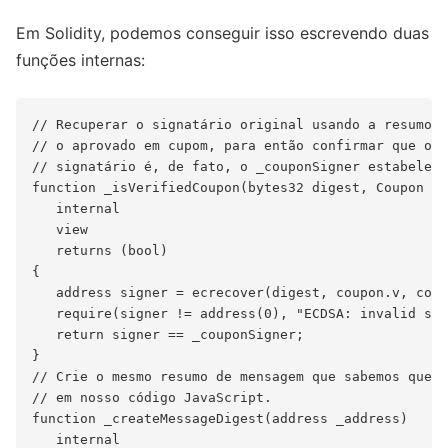
Em Solidity, podemos conseguir isso escrevendo duas
funções internas:
// Recuperar o signatário original usando a resumo d
// o aprovado em cupom, para então confirmar que o o
// signatário é, de fato, o _couponSigner estabeleci
function _isVerifiedCoupon(bytes32 digest, Coupon me
   internal

   view

   returns (bool)

{

   address signer = ecrecover(digest, coupon.v, coup
   require(signer != address(0), "ECDSA: invalid sig
   return signer == _couponSigner;

}

// Crie o mesmo resumo de mensagem que sabemos que o
// em nosso código JavaScript.

function _createMessageDigest(address _address)

   internal
