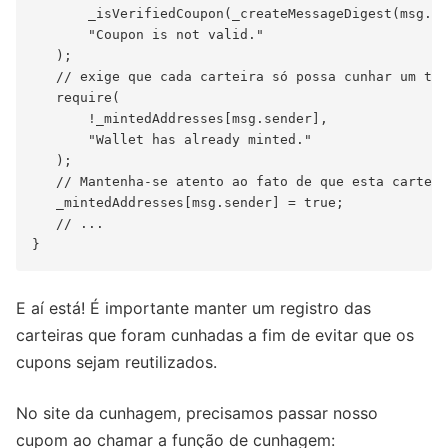
       _isVerifiedCoupon(_createMessageDigest(msg.se
       "Coupon is not valid."

   );

   // exige que cada carteira só possa cunhar um tok
   require(

       !_mintedAddresses[msg.sender],

       "Wallet has already minted."

   );

   // Mantenha-se atento ao fato de que esta carteir
   _mintedAddresses[msg.sender] = true;

   // ...

E aí está! É importante manter um registro das
carteiras que foram cunhadas a fim de evitar que os
cupons sejam reutilizados.
No site da cunhagem, precisamos passar nosso
cupom ao chamar a função de cunhagem: