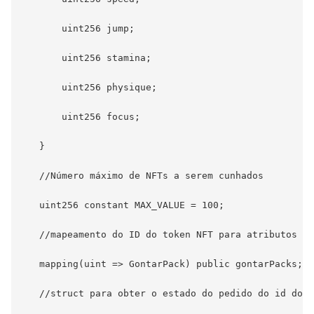
       uint256 jump;

       uint256 stamina;

       uint256 physique;

       uint256 focus;

   }

   //Número máximo de NFTs a serem cunhados

   uint256 constant MAX_VALUE = 100;

   //mapeamento do ID do token NFT para atributos

   mapping(uint => GontarPack) public gontarPacks;

   //struct para obter o estado do pedido do id do p