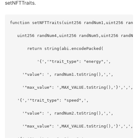
setNFTTraits.
function setNFTTraits(uint256 randNum1,uint256 randN
   uint256 randNum4,uint256 randNum5,uint256 randNum
       return string(abi.encodePacked(

           '{','"trait_type": "energy",',

     '"value": ', randNum1.toString(),',',

     '"max_value": ',MAX_VALUE.toString(),'}',',',

   '{','"trait_type": "speed",',

     '"value": ', randNum2.toString(),',',

     '"max_value": ',MAX_VALUE.toString(),'}',',',
