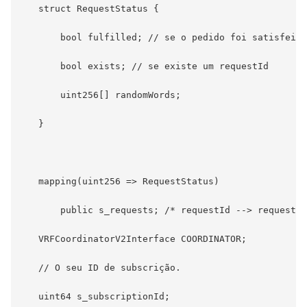
   struct RequestStatus {

       bool fulfilled; // se o pedido foi satisfeito
       bool exists; // se existe um requestId

       uint256[] randomWords;

   }

   mapping(uint256 => RequestStatus)

       public s_requests; /* requestId --> requestSt
   VRFCoordinatorV2Interface COORDINATOR;

   // O seu ID de subscrição.

   uint64 s_subscriptionId;
