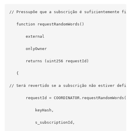
// Pressupõe que a subscrição é suficientemente fina
   function requestRandomWords()

       external

       onlyOwner

       returns (uint256 requestId)

   {

// Será revertido se a subscrição não estiver defini
       requestId = COORDINATOR.requestRandomWords(

           keyHash,

           s_subscriptionId,
