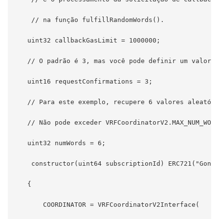
    // na função fulfillRandomWords().

   uint32 callbackGasLimit = 1000000;

   // O padrão é 3, mas você pode definir um valor m
   uint16 requestConfirmations = 3;

   // Para este exemplo, recupere 6 valores aleatóri
   // Não pode exceder VRFCoordinatorV2.MAX_NUM_WORD
   uint32 numWords = 6;

    constructor(uint64 subscriptionId) ERC721("Gonta
   {

       COORDINATOR = VRFCoordinatorV2Interface(
