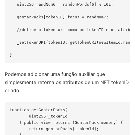
   uint256 randNum6 = randomWords[6] % 101;

   gontarPacks[tokenID].focus = randNum7;

   //define o token uri como um tokenID e os atribut
   _setTokenURI(tokenID, getTokenURI(newItemId,randN
Podemos adicionar uma função auxiliar que
simplesmente retorna os atributos de um NFT tokenID
criado.
function getGontarPacks(

        uint256 _tokenId

    ) public view returns (GontarPack memory) {

        return gontarPacks[_tokenId];
