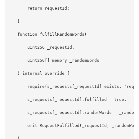
       return requestId;

   }

   function fulfillRandomWords(

       uint256 _requestId,

       uint256[] memory _randomWords

   ) internal override {

       require(s_requests[_requestId].exists, "reque
       s_requests[_requestId].fulfilled = true;

       s_requests[_requestId].randomWords = _randomW
       emit RequestFulfilled(_requestId, _randomWord
   }
