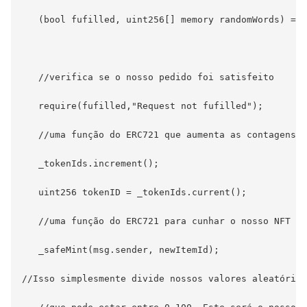
   (bool fufilled, uint256[] memory randomWords) = g
   //verifica se o nosso pedido foi satisfeito

   require(fufilled,"Request not fufilled");

   //uma função do ERC721 que aumenta as contagens q
   _tokenIds.increment();

   uint256 tokenID = _tokenIds.current();

   //uma função do ERC721 para cunhar o nosso NFT pa
   _safeMint(msg.sender, newItemId);

//Isso simplesmente divide nossos valores aleatórios