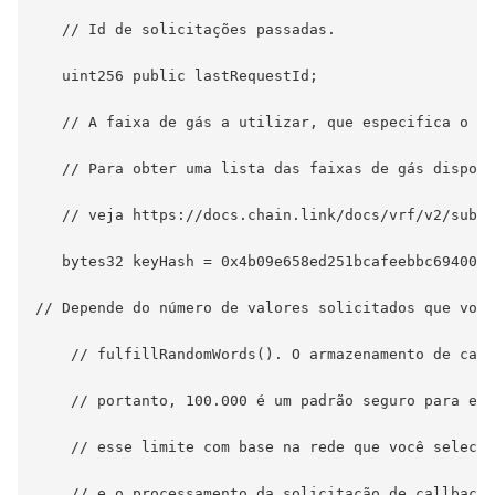
   // Id de solicitações passadas.

   uint256 public lastRequestId;

   // A faixa de gás a utilizar, que especifica o pr
   // Para obter uma lista das faixas de gás disponí
   // veja https://docs.chain.link/docs/vrf/v2/subsc
   bytes32 keyHash = 0x4b09e658ed251bcafeebbc6940038
// Depende do número de valores solicitados que você
    // fulfillRandomWords(). O armazenamento de cada
    // portanto, 100.000 é um padrão seguro para ess
    // esse limite com base na rede que você selecio
    // e o processamento da solicitação de callback 