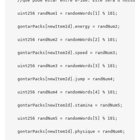
   //que pode estar entre 0-100. Este será o nosso v
   uint256 randNum1 = randomWords[1] % 101;

   gontarPacks[newItemId].energy = randNum2;

   uint256 randNum2 = randomWords[2] % 101;

   gontarPacks[newItemId].speed = randNum3;

   uint256 randNum3 = randomWords[3] % 101;

   gontarPacks[newItemId].jump = randNum4;

   uint256 randNum4 = randomWords[4] % 101;

   gontarPacks[newItemId].stamina = randNum5;

   uint256 randNum5 = randomWords[5] % 101;

   gontarPacks[newItemId].physique = randNum6;
