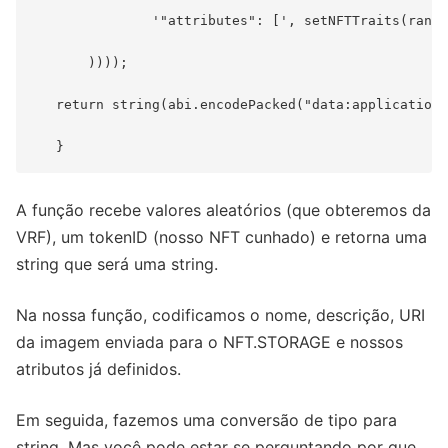
               '"attributes": [', setNFTTraits(randN
       ))));

   return string(abi.encodePacked("data:application/
A função recebe valores aleatórios (que obteremos da
VRF), um tokenID (nosso NFT cunhado) e retorna uma
string que será uma string.
Na nossa função, codificamos o nome, descrição, URI
da imagem enviada para o NFT.STORAGE e nossos
atributos já definidos.
Em seguida, fazemos uma conversão de tipo para
string. Mas você pode estar se perguntando por que