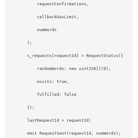
           requestConfirmations,

           callbackGasLimit,

           numWords

       );

       s_requests[requestId] = RequestStatus({

           randomWords: new uint256[](0),

           exists: true,

           fulfilled: false

       });

       lastRequestId = requestId;

       emit RequestSent(requestId, numWords);
