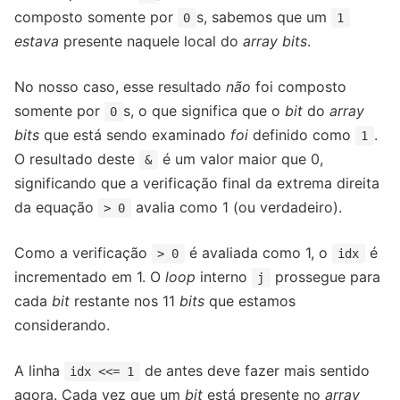
composto somente por
s, sabemos que um
0
1
estava
presente naquele local do
array bits
.
No nosso caso, esse resultado
não
foi composto
somente por
s, o que significa que o
bit
do
array
0
bits
que está sendo examinado
foi
definido como
.
1
O resultado deste
é um valor maior que 0,
&
significando que a verificação final da extrema direita
da equação
avalia como 1 (ou verdadeiro).
> 0
Como a verificação
é avaliada como 1, o
é
> 0
idx
incrementado em 1. O
loop
interno
prossegue para
j
cada
bit
restante nos 11
bits
que estamos
considerando.
A linha
de antes deve fazer mais sentido
idx <<= 1
agora. Cada vez que um
bit
está presente no
array