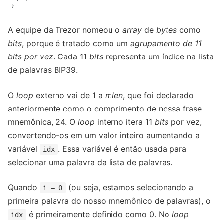
A equipe da Trezor nomeou o
array
de
bytes
como
bits
, porque é tratado como um
agrupamento de 11
bits por vez
. Cada 11
bits
representa um índice na lista
de palavras BIP39.
O
loop
externo vai de 1 a
mlen
, que foi declarado
anteriormente como o comprimento de nossa frase
mnemônica, 24. O
loop
interno itera 11
bits
por vez,
convertendo-os em um valor inteiro aumentando a
variável
. Essa variável é então usada para
idx
selecionar uma palavra da lista de palavras.
Quando
(ou seja, estamos selecionando a
i = 0
primeira palavra do nosso mnemônico de palavras), o
é primeiramente definido como 0. No
loop
idx