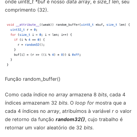
onde
uint8_t *buf
é nosso
data array
, e
size_t len
, seu
comprimento (32).
Função random_buffer()
Como cada índice no
array
armazena 8
bits
, cada 4
índices armazenam 32
bits
. O
loop
for
mostra que a
cada 4 índices no
array
, atribuímos à variável
r
o valor
de retorno da função
random32()
, cujo trabalho é
retornar um valor aleatório de 32
bits
.