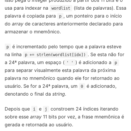
Isso pega o
integer
produzido a partir dos 11
bits
e o
usa para indexar na
(lista de palavras). Essa
wordlist
palavra é copiada para
, um ponteiro para o início
p
do
array
de caracteres anteriormente declarado para
armazenar o mnemônico.
é incrementado pelo tempo que a palavra esteve
p
na linha
. Se esta não for
p += strlen(wordlist[idx])
a 24ª palavra, um espaço (
) é adicionado a
' '
p
para separar visualmente esta palavra da próxima
palavra no mnemônico quando ele for retornado ao
usuário. Se for a 24ª palavra, um
é adicionado,
0
denotando o final da
string
.
Depois que
e
constroem 24 índices iterando
i
j
sobre esse
array
11 bits por vez, a frase mnemônica é
gerada e retornada ao usuário.