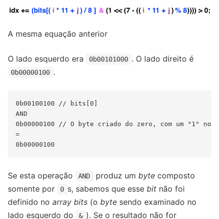
A mesma equação anterior
O lado esquerdo era
. O lado direito é
0b00101000
.
0b00000100
0b00100100 // bits[0]

AND

0b00000100 // O byte criado do zero, com um "1" no b
=

Se esta operação
produz um
byte
composto
AND
somente por
s, sabemos que esse
bit
não foi
0
definido no
array bits
(o
byte
sendo examinado no
lado esquerdo do
). Se o resultado não for
&