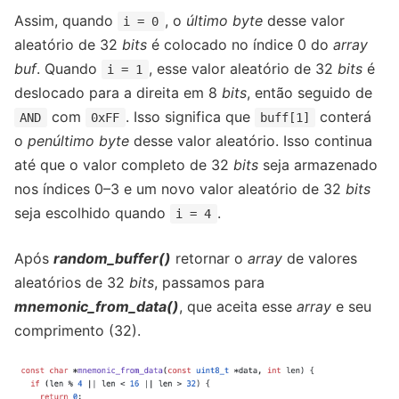
Assim, quando
, o
último
byte
desse valor
i = 0
aleatório de 32
bits
é colocado no índice 0 do
array
buf
. Quando
, esse valor aleatório de 32
bits
é
i = 1
deslocado para a direita em 8
bits
, então seguido de
com
. Isso significa que
conterá
AND
0xFF
buff[1]
o
penúltimo byte
desse valor aleatório. Isso continua
até que o valor completo de 32
bits
seja armazenado
nos índices 0–3 e um novo valor aleatório de 32
bits
seja escolhido quando
.
i = 4
Após
random_buffer()
retornar o
array
de valores
aleatórios de 32
bits
, passamos para
mnemonic_from_data()
, que aceita esse
array
e seu
comprimento (32).