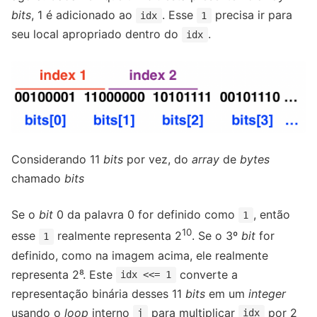
bits
, 1 é adicionado ao
. Esse
precisa ir para
idx
1
seu local apropriado dentro do
.
idx
Considerando 11
bits
por vez, do
array
de
bytes
chamado
bits
Se o
bit
0 da palavra 0 for definido como
, então
1
10
esse
realmente representa 2
. Se o 3º
bit
for
1
definido, como na imagem acima, ele realmente
representa 2⁸. Este
converte a
idx <<= 1
representação binária desses 11
bits
em um
integer
usando o
loop
interno
para multiplicar
por 2
j
idx