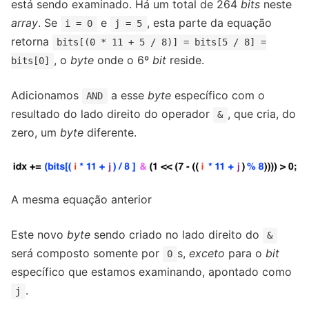
está sendo examinado. Há um total de 264
bits
neste
array
. Se
e
, esta parte da equação
i = 0
j = 5
retorna
bits[(0 * 11 + 5 / 8)] = bits[5 / 8] =
, o
byte
onde o 6º
bit
reside.
bits[0]
Adicionamos
a esse
byte
específico com o
AND
resultado do lado direito do operador
, que cria, do
&
zero, um
byte
diferente.
A mesma equação anterior
Este novo
byte
sendo criado no lado direito do
&
será composto somente por
s,
exceto
para o
bit
0
específico que estamos examinando, apontado como
.
j