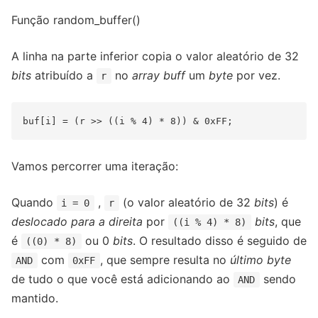
Função random_buffer()
A linha na parte inferior copia o valor aleatório de 32
bits
atribuído a
no
array
buff
um
byte
por vez.
r
Vamos percorrer uma iteração:
Quando
,
(o valor aleatório de 32
bits
) é
i = 0
r
deslocado para a direita
por
bits
, que
((i % 4) * 8)
é
ou 0
bits
. O resultado disso é seguido de
((0) * 8)
com
, que sempre resulta no
último
byte
AND
0xFF
de tudo o que você está adicionando ao
sendo
AND
mantido.