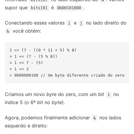
supor que
é
.
bits[0]
0b00101000
Conectando esses valores
e
no lado direito do
i
j
você obtém:
&
1 << (7 - ((0 * 11 + 5) % 8)

= 1 << (7 - (5 % 8))

= 1 << 7 - (5)

= 1 << 2

Criamos um novo
byte
do zero, com um
bit
no
1
índice 5 (o 6º
bit
no
byte
).
Agora, podemos finalmente adicionar
nos lados
&
esquerdo e direito: