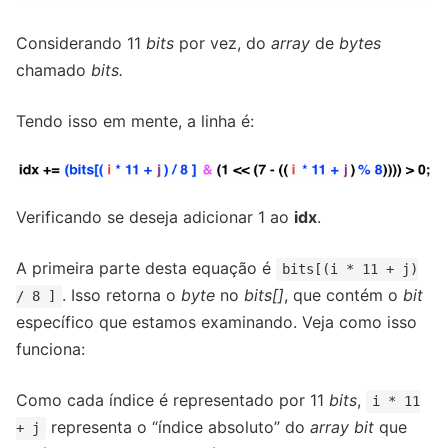
Considerando 11
bits
por vez, do
array
de
bytes
chamado
bits.
Tendo isso em mente, a linha é:
Verificando se deseja adicionar 1 ao
idx
.
A primeira parte desta equação é
bits[(i * 11 + j)
. Isso retorna o
byte
no
bits[]
, que contém o
bit
/ 8 ]
específico que estamos examinando. Veja como isso
funciona:
Como cada índice é representado por 11
bits
,
i * 11
representa o “índice absoluto” do
array bit
que
+ j