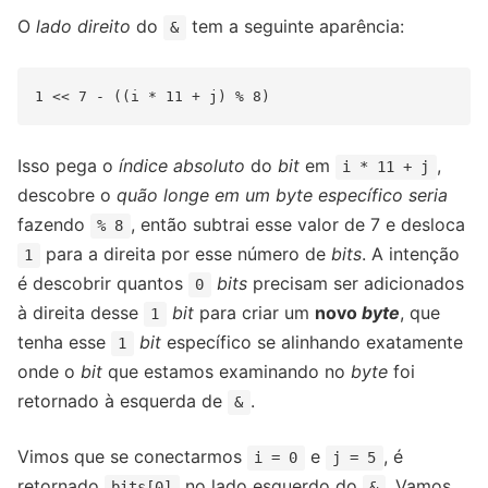
O
lado direito
do
tem a seguinte aparência:
&
Isso pega o
índice absoluto
do
bit
em
,
i * 11 + j
descobre o
quão longe em um byte específico seria
fazendo
, então subtrai esse valor de 7 e desloca
% 8
para a direita por esse número de
bits
. A intenção
1
é descobrir quantos
bits
precisam ser adicionados
0
à direita desse
bit
para criar um
novo
byte
, que
1
tenha esse
bit
específico se alinhando exatamente
1
onde o
bit
que estamos examinando no
byte
foi
retornado à esquerda de
.
&
Vimos que se conectarmos
e
, é
i = 0
j = 5
retornado
no lado esquerdo do
. Vamos
bits[0]
&